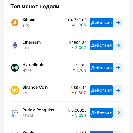
Топ монет недели
Bitcoin
64 720,00
Действия
1,20
BTC
Ethereum
1906,36
Действия
2,30
ETH
Hyperliquid
55,83
Действия
1,70
HYPE
Binance Coin
594,42
Действия
0,80
BNB
Pudgy Penguins
0,00626
Действия
3,29
PENGU
Ripple
1,05