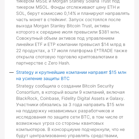
тикером MSSE и Morgan Stanley Solana Trust под
тикером MSOL. Фонды отслеживают цену ETH и
SOL, берут комиссию 0,14% и планируют направлять
часть монет в стейкинг. Запуск состоялся после
выхода Morgan Stanley Bitcoin Trust, активы
которого к середине июля превысили $381 млн.
Совокупный объем активов под управлением
линейки ETF и ETP компании превысил $14 млрд в
22 продуктах, а 17 июля платформа E*TRADE также
открыла спотовую торговлю криптовалютами в
партнерстве с Zero Hash.
Strategy и крупнейшие компании направят $15 млн
на усиление защиты BTC
Strategy сообщила о создании Bitcoin Security
Consortium, в который вошли 9 компаний, включая
BlackRock, Coinbase, Fidelity Digital Assets и Galaxy.
Участники обязались за 3 года направить $15 млн
на поддержку независимых разработчиков и
исследования по защите сети BTC, в том числе от
возможных угроз со стороны квантовых
компьютеров. В консорциуме подчеркнули, что не
будут централизованно управлять средствами,