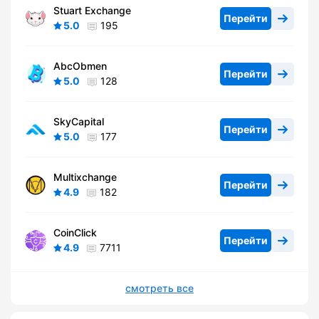
Stuart Exchange
Перейти
5.0
195
AbcObmen
Перейти
5.0
128
SkyCapital
Перейти
5.0
177
Multixchange
Перейти
4.9
182
CoinClick
Перейти
4.9
7711
смотреть все