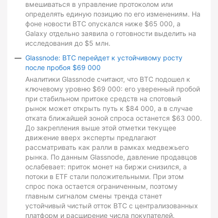
вмешиваться в управление протоколом или
определять единую позицию по его изменениям. На
фоне новости BTC опускался ниже $65 000, а
Galaxy отдельно заявила о готовности выделить на
исследования до $5 млн.
Glassnode: BTC перейдет к устойчивому росту
после пробоя $69 000
Аналитики Glassnode считают, что BTC подошел к
ключевому уровню $69 000: его уверенный пробой
при стабильном притоке средств на спотовый
рынок может открыть путь к $84 000, а в случае
отката ближайшей зоной спроса останется $63 000.
До закрепления выше этой отметки текущее
движение вверх эксперты предлагают
рассматривать как ралли в рамках медвежьего
рынка. По данным Glassnode, давление продавцов
ослабевает: приток монет на биржи снизился, а
потоки в ETF стали положительными. При этом
спрос пока остается ограниченным, поэтому
главным сигналом смены тренда станет
устойчивый чистый отток BTC с централизованных
платформ и расширение числа покупателей.