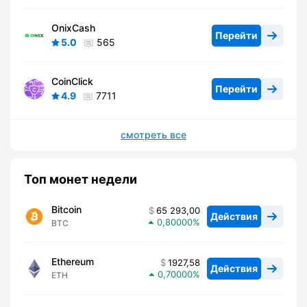
OnixCash
Перейти
5.0
565
CoinClick
Перейти
4.9
7711
смотреть все
Топ монет недели
Bitcoin
65 293,00
Действия
0,80000
BTC
Ethereum
1927,58
Действия
0,70000
ETH