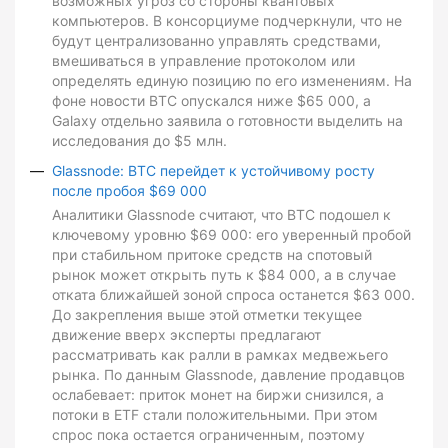
возможных угроз со стороны квантовых
компьютеров. В консорциуме подчеркнули, что не
будут централизованно управлять средствами,
вмешиваться в управление протоколом или
определять единую позицию по его изменениям. На
фоне новости BTC опускался ниже $65 000, а
Galaxy отдельно заявила о готовности выделить на
исследования до $5 млн.
Glassnode: BTC перейдет к устойчивому росту
после пробоя $69 000
Аналитики Glassnode считают, что BTC подошел к
ключевому уровню $69 000: его уверенный пробой
при стабильном притоке средств на спотовый
рынок может открыть путь к $84 000, а в случае
отката ближайшей зоной спроса останется $63 000.
До закрепления выше этой отметки текущее
движение вверх эксперты предлагают
рассматривать как ралли в рамках медвежьего
рынка. По данным Glassnode, давление продавцов
ослабевает: приток монет на биржи снизился, а
потоки в ETF стали положительными. При этом
спрос пока остается ограниченным, поэтому