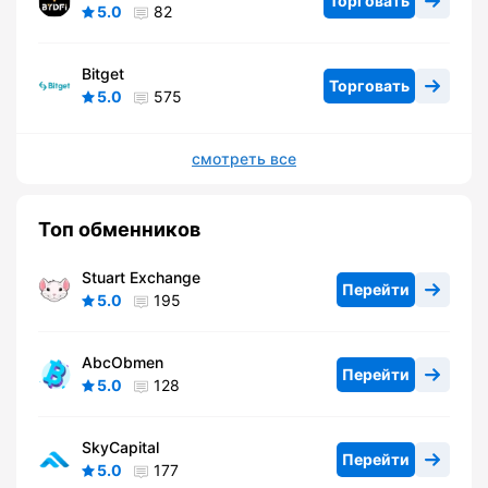
Торговать
5.0
82
Bitget
Торговать
5.0
575
смотреть все
Топ обменников
Stuart Exchange
Перейти
5.0
195
AbcObmen
Перейти
5.0
128
SkyCapital
Перейти
5.0
177