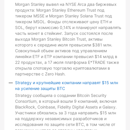
Morgan Stanley вывел на NYSE Arca два биржевых
продукта: Morgan Stanley Ethereum Trust под
тикером MSSE и Morgan Stanley Solana Trust под
тикером MSOL. Фонды отслеживают цену ETH и
SOL, берут комиссию 0,14% и планируют направлять
часть монет в стейкинг. Запуск состоялся после
выхода Morgan Stanley Bitcoin Trust, активы
которого к середине июля превысили $381 млн.
Совокупный объем активов под управлением
линейки ETF и ETP компании превысил $14 млрд в
22 продуктах, а 17 июля платформа E*TRADE также
открыла спотовую торговлю криптовалютами в
партнерстве с Zero Hash.
Strategy и крупнейшие компании направят $15 млн
на усиление защиты BTC
Strategy сообщила о создании Bitcoin Security
Consortium, в который вошли 9 компаний, включая
BlackRock, Coinbase, Fidelity Digital Assets и Galaxy.
Участники обязались за 3 года направить $15 млн
на поддержку независимых разработчиков и
исследования по защите сети BTC, в том числе от