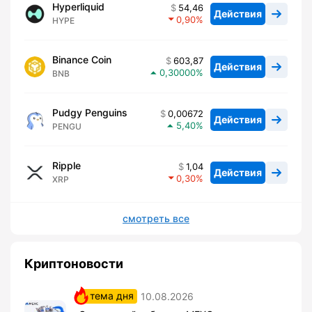
Hyperliquid
54,46
Действия
0,90
HYPE
Binance Coin
603,87
Действия
0,30000
BNB
Pudgy Penguins
0,00672
Действия
5,40
PENGU
Ripple
1,04
Действия
0,30
XRP
смотреть все
Криптоновости
тема дня
10.08.2026