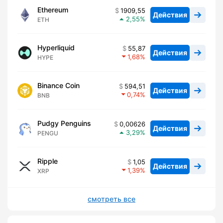
Ethereum
1909,55
Действия
2,55
ETH
Hyperliquid
55,87
Действия
1,68
HYPE
Binance Coin
594,51
Действия
0,74
BNB
Pudgy Penguins
0,00626
Действия
3,29
PENGU
Ripple
1,05
Действия
1,39
XRP
смотреть все