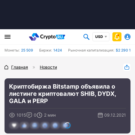
USD
Монеты:
25 509
Биржи:
1424
Рыночная капитализация:
$2 290 18
Главная
Новости
Криптобиржа Bitstamp объявила о
листинге криптовалют SHIB, DYDX,
GALA и PERP
1015
0
2 мин
09.12.2021