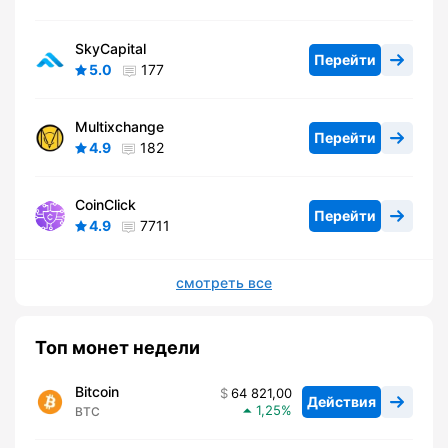
SkyCapital
Перейти
5.0
177
Multixchange
Перейти
4.9
182
CoinClick
Перейти
4.9
7711
смотреть все
Топ монет недели
Bitcoin
64 821,00
Действия
1,25
BTC