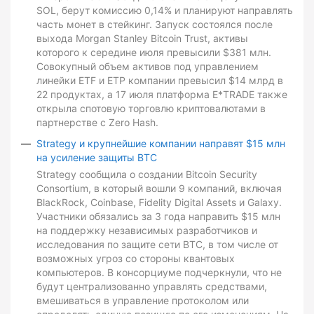
SOL, берут комиссию 0,14% и планируют направлять
часть монет в стейкинг. Запуск состоялся после
выхода Morgan Stanley Bitcoin Trust, активы
которого к середине июля превысили $381 млн.
Совокупный объем активов под управлением
линейки ETF и ETP компании превысил $14 млрд в
22 продуктах, а 17 июля платформа E*TRADE также
открыла спотовую торговлю криптовалютами в
партнерстве с Zero Hash.
Strategy и крупнейшие компании направят $15 млн
на усиление защиты BTC
Strategy сообщила о создании Bitcoin Security
Consortium, в который вошли 9 компаний, включая
BlackRock, Coinbase, Fidelity Digital Assets и Galaxy.
Участники обязались за 3 года направить $15 млн
на поддержку независимых разработчиков и
исследования по защите сети BTC, в том числе от
возможных угроз со стороны квантовых
компьютеров. В консорциуме подчеркнули, что не
будут централизованно управлять средствами,
вмешиваться в управление протоколом или