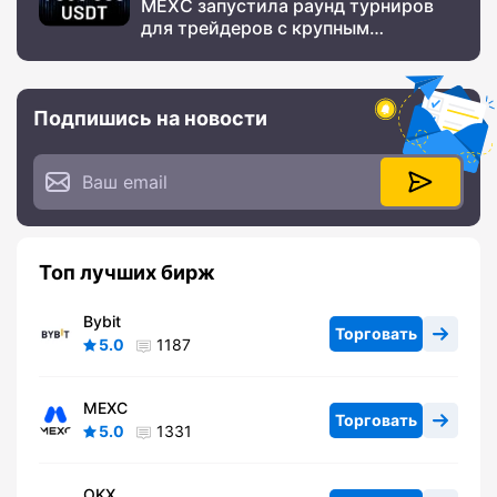
MEXC запустила раунд турниров
для трейдеров с крупным
призовым фондом
Подпишись на новости
Топ лучших бирж
Bybit
Торговать
5.0
1187
MEXC
Торговать
5.0
1331
OKX