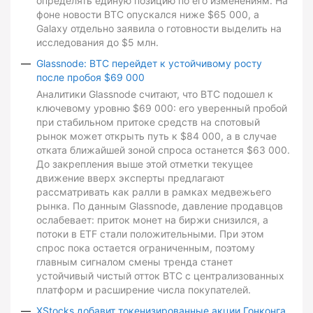
определять единую позицию по его изменениям. На
фоне новости BTC опускался ниже $65 000, а
Galaxy отдельно заявила о готовности выделить на
исследования до $5 млн.
Glassnode: BTC перейдет к устойчивому росту
после пробоя $69 000
Аналитики Glassnode считают, что BTC подошел к
ключевому уровню $69 000: его уверенный пробой
при стабильном притоке средств на спотовый
рынок может открыть путь к $84 000, а в случае
отката ближайшей зоной спроса останется $63 000.
До закрепления выше этой отметки текущее
движение вверх эксперты предлагают
рассматривать как ралли в рамках медвежьего
рынка. По данным Glassnode, давление продавцов
ослабевает: приток монет на биржи снизился, а
потоки в ETF стали положительными. При этом
спрос пока остается ограниченным, поэтому
главным сигналом смены тренда станет
устойчивый чистый отток BTC с централизованных
платформ и расширение числа покупателей.
XStocks добавит токенизированные акции Гонконга,