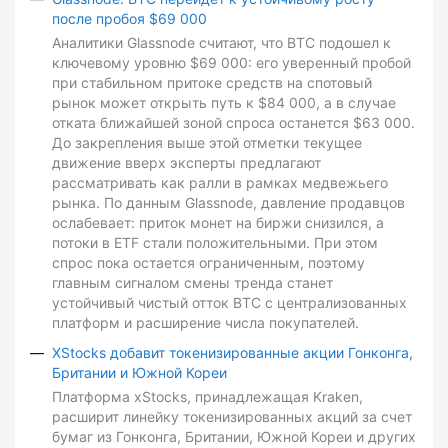
после пробоя $69 000
Аналитики Glassnode считают, что BTC подошел к
ключевому уровню $69 000: его уверенный пробой
при стабильном притоке средств на спотовый
рынок может открыть путь к $84 000, а в случае
отката ближайшей зоной спроса останется $63 000.
До закрепления выше этой отметки текущее
движение вверх эксперты предлагают
рассматривать как ралли в рамках медвежьего
рынка. По данным Glassnode, давление продавцов
ослабевает: приток монет на биржи снизился, а
потоки в ETF стали положительными. При этом
спрос пока остается ограниченным, поэтому
главным сигналом смены тренда станет
устойчивый чистый отток BTC с централизованных
платформ и расширение числа покупателей.
XStocks добавит токенизированные акции Гонконга,
Британии и Южной Кореи
Платформа xStocks, принадлежащая Kraken,
расширит линейку токенизированных акций за счет
бумаг из Гонконга, Британии, Южной Кореи и других