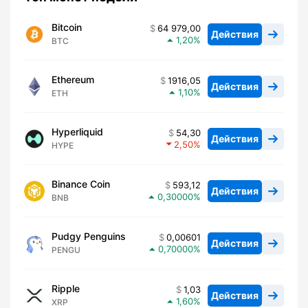
Bitcoin
64 979,00
Действия
1,20
BTC
Ethereum
1916,05
Действия
1,10
ETH
Hyperliquid
54,30
Действия
2,50
HYPE
Binance Coin
593,12
Действия
0,30000
BNB
Pudgy Penguins
0,00601
Действия
0,70000
PENGU
Ripple
1,03
Действия
1,60
XRP