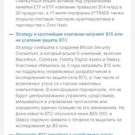
Совокупный объем активов под управлением
линейки ETF и ETP компании превысил $14 млрд в
22 продуктах, а 17 июля платформа E*TRADE также
открыла спотовую торговлю криптовалютами в
партнерстве с Zero Hash.
Strategy и крупнейшие компании направят $15 млн
на усиление защиты BTC
Strategy сообщила о создании Bitcoin Security
Consortium, в который вошли 9 компаний, включая
BlackRock, Coinbase, Fidelity Digital Assets и Galaxy.
Участники обязались за 3 года направить $15 млн
на поддержку независимых разработчиков и
исследования по защите сети BTC, в том числе от
возможных угроз со стороны квантовых
компьютеров. В консорциуме подчеркнули, что не
будут централизованно управлять средствами,
вмешиваться в управление протоколом или
определять единую позицию по его изменениям. На
фоне новости BTC опускался ниже $65 000, а
Galaxy отдельно заявила о готовности выделить на
исследования до $5 млн.
Glassnode: BTC перейдет к устойчивому росту