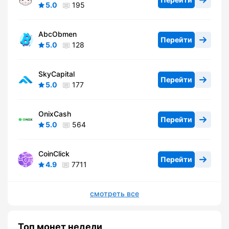
5.0
195
AbcObmen
Перейти
5.0
128
SkyCapital
Перейти
5.0
177
OnixCash
Перейти
5.0
564
CoinClick
Перейти
4.9
7711
смотреть все
Топ монет недели