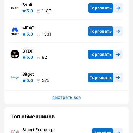
Bybit
Торговать
5.0
1187
MEXC
Торговать
5.0
1331
BYDFi
Торговать
5.0
82
Bitget
Торговать
5.0
575
смотреть все
Топ обменников
Stuart Exchange
Перейти