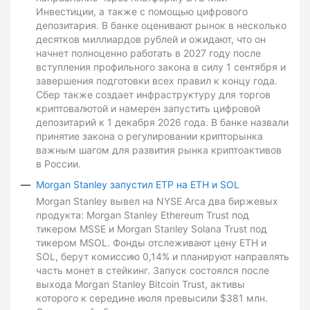
Инвестиции, а также с помощью цифрового
депозитария. В банке оценивают рынок в несколько
десятков миллиардов рублей и ожидают, что он
начнет полноценно работать в 2027 году после
вступления профильного закона в силу 1 сентября и
завершения подготовки всех правил к концу года.
Сбер также создает инфраструктуру для торгов
криптовалютой и намерен запустить цифровой
депозитарий к 1 декабря 2026 года. В банке назвали
принятие закона о регулировании крипторынка
важным шагом для развития рынка криптоактивов
в России.
Morgan Stanley запустил ETP на ETH и SOL
Morgan Stanley вывел на NYSE Arca два биржевых
продукта: Morgan Stanley Ethereum Trust под
тикером MSSE и Morgan Stanley Solana Trust под
тикером MSOL. Фонды отслеживают цену ETH и
SOL, берут комиссию 0,14% и планируют направлять
часть монет в стейкинг. Запуск состоялся после
выхода Morgan Stanley Bitcoin Trust, активы
которого к середине июля превысили $381 млн.