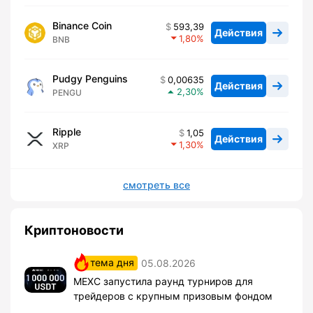
Binance Coin
593,39
Действия
1,80
BNB
Pudgy Penguins
0,00635
Действия
2,30
PENGU
Ripple
1,05
Действия
1,30
XRP
смотреть все
Криптоновости
тема дня
05.08.2026
MEXC запустила раунд турниров для
трейдеров с крупным призовым фондом