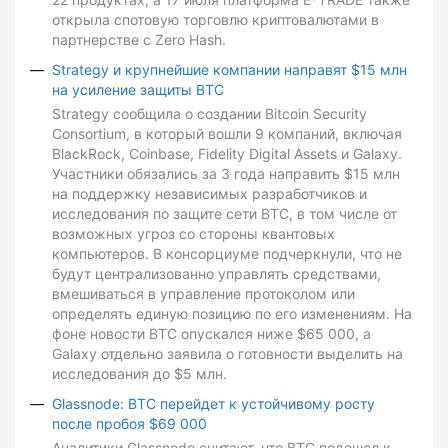
открыла спотовую торговлю криптовалютами в
партнерстве с Zero Hash.
Strategy и крупнейшие компании направят $15 млн
на усиление защиты BTC
Strategy сообщила о создании Bitcoin Security
Consortium, в который вошли 9 компаний, включая
BlackRock, Coinbase, Fidelity Digital Assets и Galaxy.
Участники обязались за 3 года направить $15 млн
на поддержку независимых разработчиков и
исследования по защите сети BTC, в том числе от
возможных угроз со стороны квантовых
компьютеров. В консорциуме подчеркнули, что не
будут централизованно управлять средствами,
вмешиваться в управление протоколом или
определять единую позицию по его изменениям. На
фоне новости BTC опускался ниже $65 000, а
Galaxy отдельно заявила о готовности выделить на
исследования до $5 млн.
Glassnode: BTC перейдет к устойчивому росту
после пробоя $69 000
Аналитики Glassnode считают, что BTC подошел к