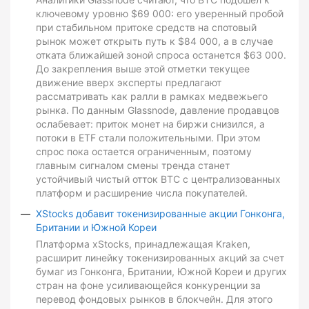
ключевому уровню $69 000: его уверенный пробой
при стабильном притоке средств на спотовый
рынок может открыть путь к $84 000, а в случае
отката ближайшей зоной спроса останется $63 000.
До закрепления выше этой отметки текущее
движение вверх эксперты предлагают
рассматривать как ралли в рамках медвежьего
рынка. По данным Glassnode, давление продавцов
ослабевает: приток монет на биржи снизился, а
потоки в ETF стали положительными. При этом
спрос пока остается ограниченным, поэтому
главным сигналом смены тренда станет
устойчивый чистый отток BTC с централизованных
платформ и расширение числа покупателей.
XStocks добавит токенизированные акции Гонконга,
Британии и Южной Кореи
Платформа xStocks, принадлежащая Kraken,
расширит линейку токенизированных акций за счет
бумаг из Гонконга, Британии, Южной Кореи и других
стран на фоне усиливающейся конкуренции за
перевод фондовых рынков в блокчейн. Для этого