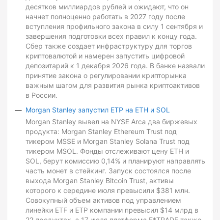
десятков миллиардов рублей и ожидают, что он
начнет полноценно работать в 2027 году после
вступления профильного закона в силу 1 сентября и
завершения подготовки всех правил к концу года.
Сбер также создает инфраструктуру для торгов
криптовалютой и намерен запустить цифровой
депозитарий к 1 декабря 2026 года. В банке назвали
принятие закона о регулировании крипторынка
важным шагом для развития рынка криптоактивов
в России.
Morgan Stanley запустил ETP на ETH и SOL
Morgan Stanley вывел на NYSE Arca два биржевых
продукта: Morgan Stanley Ethereum Trust под
тикером MSSE и Morgan Stanley Solana Trust под
тикером MSOL. Фонды отслеживают цену ETH и
SOL, берут комиссию 0,14% и планируют направлять
часть монет в стейкинг. Запуск состоялся после
выхода Morgan Stanley Bitcoin Trust, активы
которого к середине июля превысили $381 млн.
Совокупный объем активов под управлением
линейки ETF и ETP компании превысил $14 млрд в
22 продуктах, а 17 июля платформа E*TRADE также