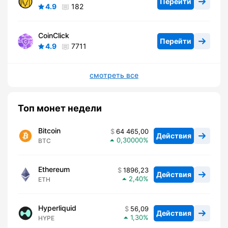
Перейти
4.9
182
CoinClick
Перейти
4.9
7711
смотреть все
Топ монет недели
Bitcoin
64 465,00
Действия
0,30000
BTC
Ethereum
1896,23
Действия
2,40
ETH
Hyperliquid
56,09
Действия
1,30
HYPE