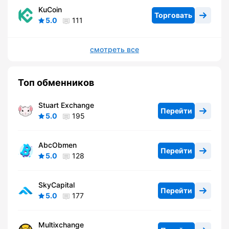
KuCoin
Торговать
5.0
111
смотреть все
Топ обменников
Stuart Exchange
Перейти
5.0
195
AbcObmen
Перейти
5.0
128
SkyCapital
Перейти
5.0
177
Multixchange