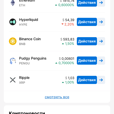
Ethereum
1915,74
Действия
0,60000
ETH
Hyperliquid
54,39
Действия
2,20
HYPE
Binance Coin
593,83
Действия
1,50
BNB
Pudgy Penguins
0,00601
Действия
0,70000
PENGU
Ripple
1,03
Действия
1,00
XRP
смотреть все
Криптоновости