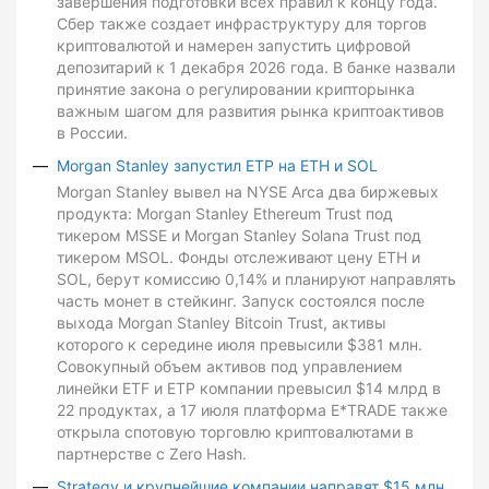
завершения подготовки всех правил к концу года.
Сбер также создает инфраструктуру для торгов
криптовалютой и намерен запустить цифровой
депозитарий к 1 декабря 2026 года. В банке назвали
принятие закона о регулировании крипторынка
важным шагом для развития рынка криптоактивов
в России.
Morgan Stanley запустил ETP на ETH и SOL
Morgan Stanley вывел на NYSE Arca два биржевых
продукта: Morgan Stanley Ethereum Trust под
тикером MSSE и Morgan Stanley Solana Trust под
тикером MSOL. Фонды отслеживают цену ETH и
SOL, берут комиссию 0,14% и планируют направлять
часть монет в стейкинг. Запуск состоялся после
выхода Morgan Stanley Bitcoin Trust, активы
которого к середине июля превысили $381 млн.
Совокупный объем активов под управлением
линейки ETF и ETP компании превысил $14 млрд в
22 продуктах, а 17 июля платформа E*TRADE также
открыла спотовую торговлю криптовалютами в
партнерстве с Zero Hash.
Strategy и крупнейшие компании направят $15 млн