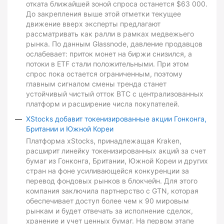
отката ближайшей зоной спроса останется $63 000.
До закрепления выше этой отметки текущее
движение вверх эксперты предлагают
рассматривать как ралли в рамках медвежьего
рынка. По данным Glassnode, давление продавцов
ослабевает: приток монет на биржи снизился, а
потоки в ETF стали положительными. При этом
спрос пока остается ограниченным, поэтому
главным сигналом смены тренда станет
устойчивый чистый отток BTC с централизованных
платформ и расширение числа покупателей.
XStocks добавит токенизированные акции Гонконга,
Британии и Южной Кореи
Платформа xStocks, принадлежащая Kraken,
расширит линейку токенизированных акций за счет
бумаг из Гонконга, Британии, Южной Кореи и других
стран на фоне усиливающейся конкуренции за
перевод фондовых рынков в блокчейн. Для этого
компания заключила партнерство с GTN, которая
обеспечивает доступ более чем к 90 мировым
рынкам и будет отвечать за исполнение сделок,
хранение и учет ценных бумаг. На первом этапе