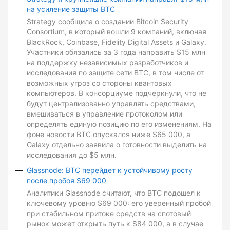
на усиление защиты BTC
Strategy сообщила о создании Bitcoin Security
Consortium, в который вошли 9 компаний, включая
BlackRock, Coinbase, Fidelity Digital Assets и Galaxy.
Участники обязались за 3 года направить $15 млн
на поддержку независимых разработчиков и
исследования по защите сети BTC, в том числе от
возможных угроз со стороны квантовых
компьютеров. В консорциуме подчеркнули, что не
будут централизованно управлять средствами,
вмешиваться в управление протоколом или
определять единую позицию по его изменениям. На
фоне новости BTC опускался ниже $65 000, а
Galaxy отдельно заявила о готовности выделить на
исследования до $5 млн.
Glassnode: BTC перейдет к устойчивому росту
после пробоя $69 000
Аналитики Glassnode считают, что BTC подошел к
ключевому уровню $69 000: его уверенный пробой
при стабильном притоке средств на спотовый
рынок может открыть путь к $84 000, а в случае