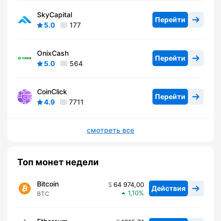
SkyCapital
Перейти
5.0
177
OnixCash
Перейти
5.0
564
CoinClick
Перейти
4.9
7711
смотреть все
Топ монет недели
Bitcoin
64 974,00
Действия
1,10
BTC