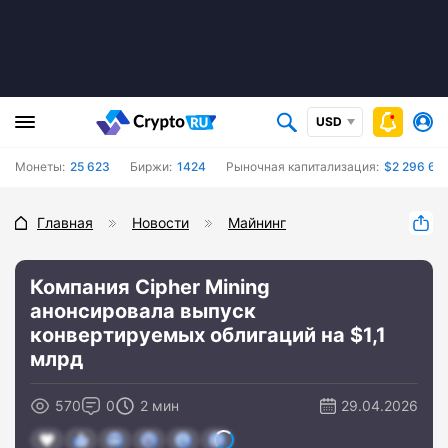
USD
Монеты:
25 623
Биржи:
1424
Рыночная капитализация:
$2 296 65
Главная
Новости
Майнинг
Компания Cipher Mining
анонсировала выпуск
конвертируемых облигаций на $1,1
млрд
570
0
2 мин
29.04.2026