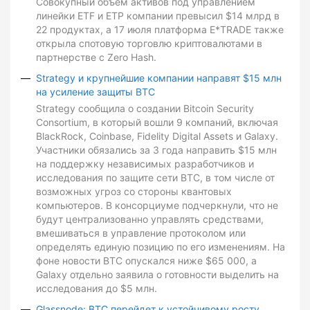
Совокупный объем активов под управлением
линейки ETF и ETP компании превысил $14 млрд в
22 продуктах, а 17 июля платформа E*TRADE также
открыла спотовую торговлю криптовалютами в
партнерстве с Zero Hash.
Strategy и крупнейшие компании направят $15 млн
на усиление защиты BTC
Strategy сообщила о создании Bitcoin Security
Consortium, в который вошли 9 компаний, включая
BlackRock, Coinbase, Fidelity Digital Assets и Galaxy.
Участники обязались за 3 года направить $15 млн
на поддержку независимых разработчиков и
исследования по защите сети BTC, в том числе от
возможных угроз со стороны квантовых
компьютеров. В консорциуме подчеркнули, что не
будут централизованно управлять средствами,
вмешиваться в управление протоколом или
определять единую позицию по его изменениям. На
фоне новости BTC опускался ниже $65 000, а
Galaxy отдельно заявила о готовности выделить на
исследования до $5 млн.
Glassnode: BTC перейдет к устойчивому росту