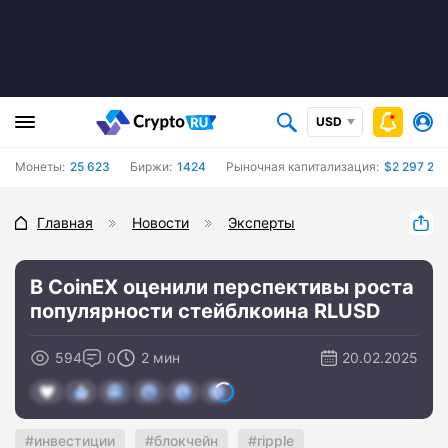
USD
Монеты:
25 623
Биржи:
1424
Рыночная капитализация:
$2 297 26
Главная
Новости
Эксперты
В CoinEX оценили перспективы роста
популярности стейблкоина RLUSD
594
0
2 мин
20.02.2025
инвестиции
блокчейн
ripple