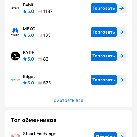
Bybit
Торговать
5.0
1187
MEXC
Торговать
5.0
1331
BYDFi
Торговать
5.0
82
Bitget
Торговать
5.0
575
смотреть все
Топ обменников
Stuart Exchange
Перейти