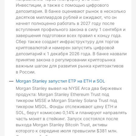
Инвестиции, а также с помощью цифрового
депозитария. В банке оценивают рынок в несколько
десятков миллиардов рублей и ожидают, что он
начнет полноценно работать в 2027 году после
вступления профильного закона в силу 1 сентября и
завершения подготовки всех правил к концу года.
Сбер также создает инфраструктуру для торгов
криптовалютой и намерен запустить цифровой
депозитарий к 1 декабря 2026 года. В банке назвали
принятие закона о регулировании крипторынка
важным шагом для развития рынка криптоактивов
в России.
Morgan Stanley запустил ETP на ETH и SOL
Morgan Stanley вывел на NYSE Arca два биржевых
продукта: Morgan Stanley Ethereum Trust под
тикером MSSE и Morgan Stanley Solana Trust под
тикером MSOL. Фонды отслеживают цену ETH и
SOL, берут комиссию 0,14% и планируют направлять
часть монет в стейкинг. Запуск состоялся после
выхода Morgan Stanley Bitcoin Trust, активы
которого к середине июля превысили $381 млн.