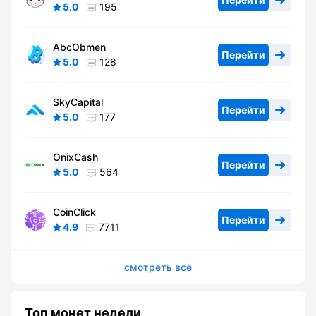
5.0
195
AbcObmen
Перейти
5.0
128
SkyCapital
Перейти
5.0
177
OnixCash
Перейти
5.0
564
CoinClick
Перейти
4.9
7711
смотреть все
Топ монет недели