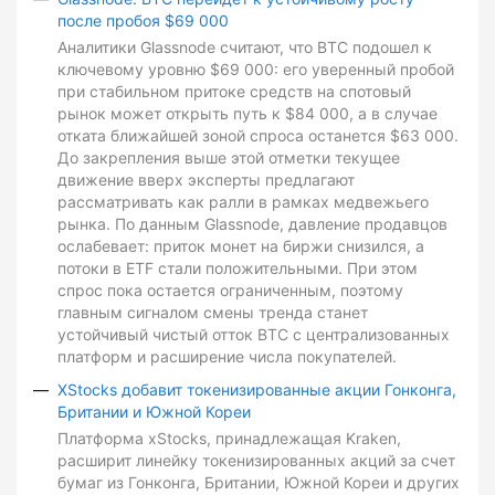
после пробоя $69 000
Аналитики Glassnode считают, что BTC подошел к
ключевому уровню $69 000: его уверенный пробой
при стабильном притоке средств на спотовый
рынок может открыть путь к $84 000, а в случае
отката ближайшей зоной спроса останется $63 000.
До закрепления выше этой отметки текущее
движение вверх эксперты предлагают
рассматривать как ралли в рамках медвежьего
рынка. По данным Glassnode, давление продавцов
ослабевает: приток монет на биржи снизился, а
потоки в ETF стали положительными. При этом
спрос пока остается ограниченным, поэтому
главным сигналом смены тренда станет
устойчивый чистый отток BTC с централизованных
платформ и расширение числа покупателей.
XStocks добавит токенизированные акции Гонконга,
Британии и Южной Кореи
Платформа xStocks, принадлежащая Kraken,
расширит линейку токенизированных акций за счет
бумаг из Гонконга, Британии, Южной Кореи и других