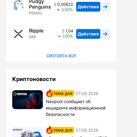
Pudgy
0,00622
Penguins
Действия
3,50
PENGU
Ripple
1,04
Действия
1,00
XRP
смотреть все
Криптоновости
тема дня
07.08.2026
Neopool сообщает об
инциденте информационной
безопасности
тема дня
07.08.2026