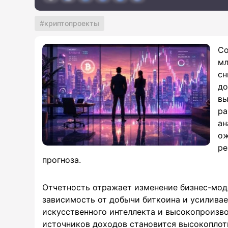
криптопроекты
Co
мл
сн
до
вы
ра
ан
ож
ре
прогноза.
Отчетность отражает изменение бизнес-моде
зависимость от добычи биткоина и усиливае
искусственного интеллекта и высокопроизв
источников доходов становится высокопло