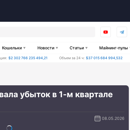
Кошельки
Новости
Статьи
Майнинг-пулы
ция:
$2 302 766 235 494,21
Объем за 24 ч:
$37 015 684 994,532
овала убыток в 1-м квартале
08.05.2026