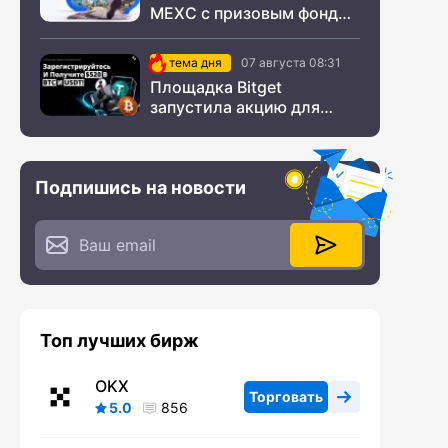
MEXC с призовым фондом
$200 000
тема дня
07 августа 08:31
Площадка Bitget
запустила акцию для
новых пользователей из
СНГ
Подпишись на новости
Топ лучших бирж
OKX
Торговать
5.0
856