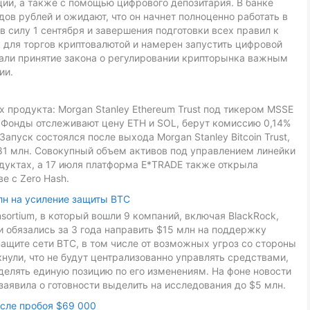
ии, а также с помощью цифрового депозитария. В банке
ов рублей и ожидают, что он начнет полноценно работать в
в силу 1 сентября и завершения подготовки всех правил к
 для торгов криптовалютой и намерен запустить цифровой
звали принятие закона о регулировании крипторынка важным
ии.
 продукта: Morgan Stanley Ethereum Trust под тикером MSSE
L. Фонды отслеживают цену ETH и SOL, берут комиссию 0,14%
Запуск состоялся после выхода Morgan Stanley Bitcoin Trust,
81 млн. Совокупный объем активов под управлением линейки
дуктах, а 17 июля платформа E*TRADE также открыла
е с Zero Hash.
лн на усиление защиты BTC
onsortium, в который вошли 9 компаний, включая BlackRock,
ники обязались за 3 года направить $15 млн на поддержку
ащите сети BTC, в том числе от возможных угроз со стороны
ули, что не будут централизованно управлять средствами,
делять единую позицию по его изменениям. На фоне новости
заявила о готовности выделить на исследования до $5 млн.
осле пробоя $69 000