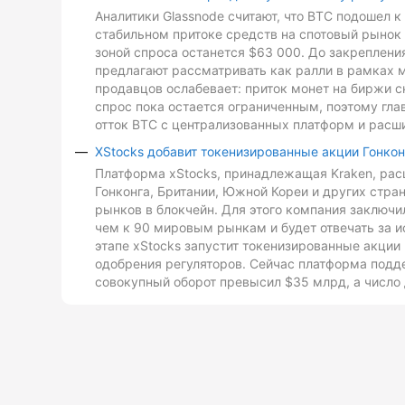
Аналитики Glassnode считают, что BTC подошел 
стабильном притоке средств на спотовый рынок 
зоной спроса останется $63 000. До закреплен
предлагают рассматривать как ралли в рамках 
продавцов ослабевает: приток монет на биржи с
спрос пока остается ограниченным, поэтому гл
отток BTC с централизованных платформ и расш
XStocks добавит токенизированные акции Гонкон
Платформа xStocks, принадлежащая Kraken, расш
Гонконга, Британии, Южной Кореи и других стр
рынков в блокчейн. Для этого компания заключи
чем к 90 мировым рынкам и будет отвечать за и
этапе xStocks запустит токенизированные акции 
одобрения регуляторов. Сейчас платформа подд
совокупный оборот превысил $35 млрд, а число 