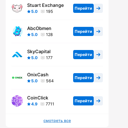
Stuart Exchange
Перейти
5.0
195
AbcObmen
Перейти
5.0
128
SkyCapital
Перейти
5.0
177
OnixCash
Перейти
5.0
564
CoinClick
Перейти
4.9
7711
смотреть все