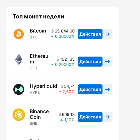
Топ монет недели
Bitcoin
65 044,00
Действия
0,30000
BTC
Ethereu
1921,35
m
Действия
0,20000
ETH
Hyperliquid
54,74
Действия
2,60
HYPE
Binance
609,13
Coin
Действия
1,10
BNB