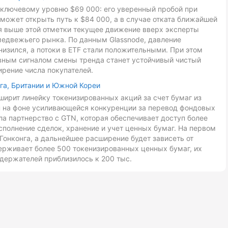
к ключевому уровню $69 000: его уверенный пробой при
может открыть путь к $84 000, а в случае отката ближайшей
ия выше этой отметки текущее движение вверх эксперты
медвежьего рынка. По данным Glassnode, давление
низился, а потоки в ETF стали положительными. При этом
авным сигналом смены тренда станет устойчивый чистый
ирение числа покупателей.
га, Британии и Южной Кореи
ирит линейку токенизированных акций за счет бумаг из
ан на фоне усиливающейся конкуренции за перевод фондовых
ла партнерство с GTN, которая обеспечивает доступ более
сполнение сделок, хранение и учет ценных бумаг. На первом
Гонконга, а дальнейшее расширение будет зависеть от
ерживает более 500 токенизированных ценных бумаг, их
держателей приблизилось к 200 тыс.