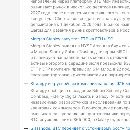
направление через платформу ВТБ Мои Инвестиц
оценивают рынок в несколько десятков миллиард
2027 году после вступления профильного закона 
концу года. Сбер также создает инфраструктуру
депозитарий к 1 декабря 2026 года. В банке на
шагом для развития рынка криптоактивов в Росс
Morgan Stanley запустил ETP на ETH и SOL
Morgan Stanley вывел на NYSE Arca два биржевых
и Morgan Stanley Solana Trust под тикером MSO
и планируют направлять часть монет в стейкинг. 
активы которого к середине июля превысили $3
ETF и ETP компании превысил $14 млрд в 22 про
спотовую торговлю криптовалютами в партнерств
Strategy и крупнейшие компании направят $15 м
Strategy сообщила о создании Bitcoin Security C
Coinbase, Fidelity Digital Assets и Galaxy. Участ
независимых разработчиков и исследования по з
квантовых компьютеров. В консорциуме подчеркн
вмешиваться в управление протоколом или опре
BTC опускался ниже $65 000, а Galaxy отдельно 
Glassnode: BTC перейдет к устойчивому росту п