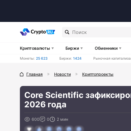
Криптовалюты
Биржи
Обменники
Монеты:
25 623
Биржи:
1424
Рыночная капитализа
Главная
Новости
Криптопроекты
Core Scientific зафиксир
2026 года
600
0
2 мин