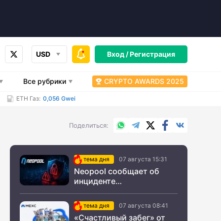
USD
Вход /
Регистрация
Все рубрики
CRYPTO AWARDS 2025
ETH Газ:
0,056 Gwei
WhatsApp
Telegram
X.com
Facebook
Вконтакт
Поделиться
тема дня
07 августа 15:31
Neopool сообщает об
инциденте
информационной
безопасности
тема дня
07 августа 08:41
«Счастливый забег» от