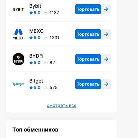
Bybit
Торговать
5.0
1187
MEXC
Торговать
5.0
1331
BYDFi
Торговать
5.0
82
Bitget
Торговать
5.0
575
смотреть все
Топ обменников