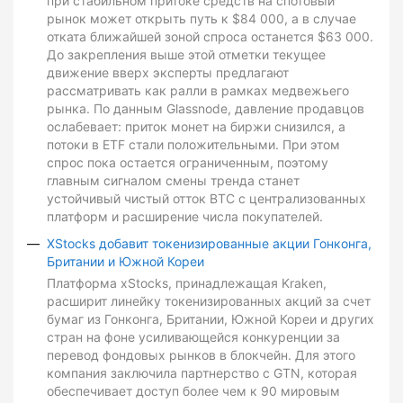
при стабильном притоке средств на спотовый
рынок может открыть путь к $84 000, а в случае
отката ближайшей зоной спроса останется $63 000.
До закрепления выше этой отметки текущее
движение вверх эксперты предлагают
рассматривать как ралли в рамках медвежьего
рынка. По данным Glassnode, давление продавцов
ослабевает: приток монет на биржи снизился, а
потоки в ETF стали положительными. При этом
спрос пока остается ограниченным, поэтому
главным сигналом смены тренда станет
устойчивый чистый отток BTC с централизованных
платформ и расширение числа покупателей.
XStocks добавит токенизированные акции Гонконга,
Британии и Южной Кореи
Платформа xStocks, принадлежащая Kraken,
расширит линейку токенизированных акций за счет
бумаг из Гонконга, Британии, Южной Кореи и других
стран на фоне усиливающейся конкуренции за
перевод фондовых рынков в блокчейн. Для этого
компания заключила партнерство с GTN, которая
обеспечивает доступ более чем к 90 мировым