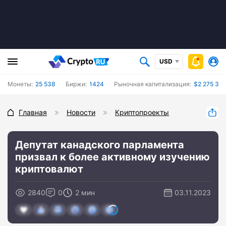
USD
Монеты:
25 538
Биржи:
1424
Рыночная капитализация:
$2 275 333
Главная
Новости
Криптопроекты
Депутат канадского парламента
призвал к более активному изучению
криптовалют
2840
0
2 мин
03.11.2023