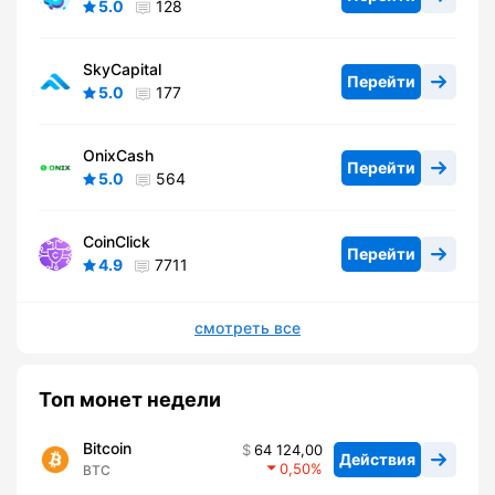
5.0
128
SkyCapital
Перейти
5.0
177
OnixCash
Перейти
5.0
564
CoinClick
Перейти
4.9
7711
смотреть все
Топ монет недели
Bitcoin
64 124,00
Действия
0,50
BTC