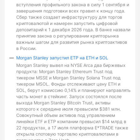
вступления профильного закона в силу 1 сентября и
завершения подготовки всех правил к концу года.
Сбер также создает инфраструктуру для торгов
криптовалютой и намерен запустить цифровой
депозитарий к 1 декабря 2026 года. В банке назвали
принятие закона о регулировании крипторынка
важным шагом для развития рынка криптоактивов
в России.
Morgan Stanley запустил ETP на ETH и SOL
Morgan Stanley вывел на NYSE Arca два биржевых
продукта: Morgan Stanley Ethereum Trust под
тикером MSSE и Morgan Stanley Solana Trust под
тикером MSOL. Фонды отслеживают цену ETH и
SOL, берут комиссию 0,14% и планируют направлять
часть монет в стейкинг. Запуск состоялся после
выхода Morgan Stanley Bitcoin Trust, активы
которого к середине июля превысили $381 млн.
Совокупный объем активов под управлением
линейки ETF и ETP компании превысил $14 млрд в
22 продуктах, а 17 июля платформа E*TRADE также
открыла спотовую торговлю криптовалютами в