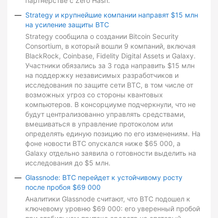
партнерстве с Zero Hash.
Strategy и крупнейшие компании направят $15 млн
на усиление защиты BTC
Strategy сообщила о создании Bitcoin Security
Consortium, в который вошли 9 компаний, включая
BlackRock, Coinbase, Fidelity Digital Assets и Galaxy.
Участники обязались за 3 года направить $15 млн
на поддержку независимых разработчиков и
исследования по защите сети BTC, в том числе от
возможных угроз со стороны квантовых
компьютеров. В консорциуме подчеркнули, что не
будут централизованно управлять средствами,
вмешиваться в управление протоколом или
определять единую позицию по его изменениям. На
фоне новости BTC опускался ниже $65 000, а
Galaxy отдельно заявила о готовности выделить на
исследования до $5 млн.
Glassnode: BTC перейдет к устойчивому росту
после пробоя $69 000
Аналитики Glassnode считают, что BTC подошел к
ключевому уровню $69 000: его уверенный пробой