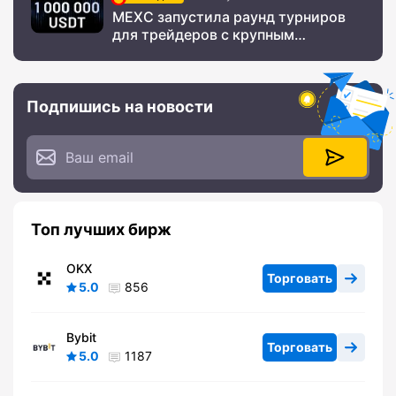
MEXC запустила раунд турниров
для трейдеров с крупным
призовым фондом
Подпишись на новости
Топ лучших бирж
OKX
Торговать
5.0
856
Bybit
Торговать
5.0
1187