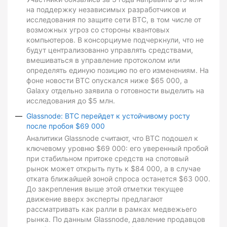
на поддержку независимых разработчиков и
исследования по защите сети BTC, в том числе от
возможных угроз со стороны квантовых
компьютеров. В консорциуме подчеркнули, что не
будут централизованно управлять средствами,
вмешиваться в управление протоколом или
определять единую позицию по его изменениям. На
фоне новости BTC опускался ниже $65 000, а
Galaxy отдельно заявила о готовности выделить на
исследования до $5 млн.
Glassnode: BTC перейдет к устойчивому росту
после пробоя $69 000
Аналитики Glassnode считают, что BTC подошел к
ключевому уровню $69 000: его уверенный пробой
при стабильном притоке средств на спотовый
рынок может открыть путь к $84 000, а в случае
отката ближайшей зоной спроса останется $63 000.
До закрепления выше этой отметки текущее
движение вверх эксперты предлагают
рассматривать как ралли в рамках медвежьего
рынка. По данным Glassnode, давление продавцов