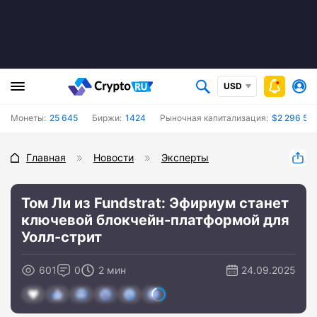
USD
Монеты:
25 645
Биржи:
1424
Рыночная капитализация:
$2 296 52
Главная
Новости
Эксперты
Том Ли из Fundstrat: Эфириум станет
ключевой блокчейн-платформой для
Уолл-стрит
601
0
2 мин
24.09.2025