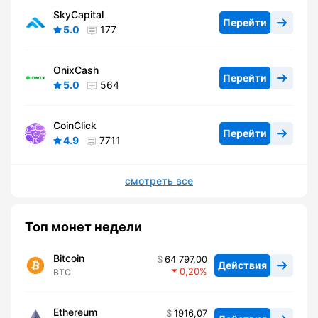
SkyCapital
Перейти
5.0
177
OnixCash
Перейти
5.0
564
CoinClick
Перейти
4.9
7711
смотреть все
Топ монет недели
Bitcoin
64 797,00
Действия
0,20
BTC
Ethereum
1916,07