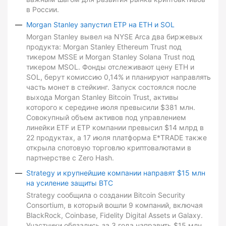
в России.
Morgan Stanley запустил ETP на ETH и SOL
Morgan Stanley вывел на NYSE Arca два биржевых
продукта: Morgan Stanley Ethereum Trust под
тикером MSSE и Morgan Stanley Solana Trust под
тикером MSOL. Фонды отслеживают цену ETH и
SOL, берут комиссию 0,14% и планируют направлять
часть монет в стейкинг. Запуск состоялся после
выхода Morgan Stanley Bitcoin Trust, активы
которого к середине июля превысили $381 млн.
Совокупный объем активов под управлением
линейки ETF и ETP компании превысил $14 млрд в
22 продуктах, а 17 июля платформа E*TRADE также
открыла спотовую торговлю криптовалютами в
партнерстве с Zero Hash.
Strategy и крупнейшие компании направят $15 млн
на усиление защиты BTC
Strategy сообщила о создании Bitcoin Security
Consortium, в который вошли 9 компаний, включая
BlackRock, Coinbase, Fidelity Digital Assets и Galaxy.
Участники обязались за 3 года направить $15 млн