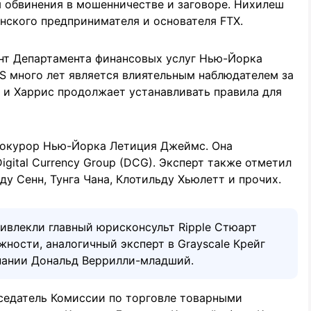
 обвинения в мошенничестве и заговоре. Нихилеш
нского предпринимателя и основателя FTX.
ант Департамента финансовых услуг Нью-Йорка
S много лет является влиятельным наблюдателем за
и Харрис продолжает устанавливать правила для
прокурор Нью-Йорка Летиция Джеймс. Она
igital Currency Group (DCG). Эксперт также отметил
у Сенн, Тунга Чана, Клотильду Хьюлетт и прочих.
ивлекли главный юрисконсульт Ripple Стюарт
жности, аналогичный эксперт в Grayscale Крейг
пании Дональд Веррилли-младший.
дседатель Комиссии по торговле товарными