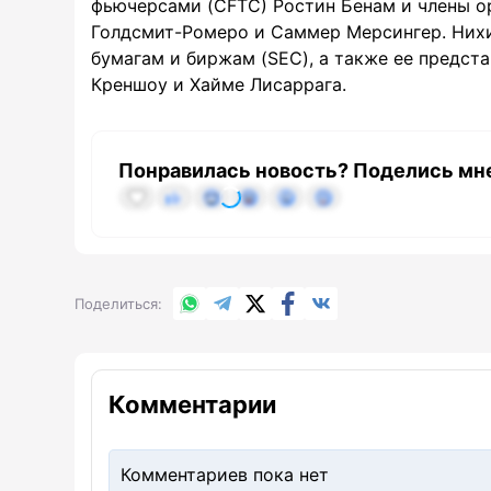
фьючерсами (CFTC) Ростин Бенам и члены о
Голдсмит-Ромеро и Саммер Мерсингер. Них
бумагам и биржам (SEC), а также ее предст
Креншоу и Хайме Лисаррага.
Понравилась новость? Поделись мн
WhatsApp
Telegram
X.com
Facebook
Вконтакте
Поделиться
Комментарии
Комментариев пока нет