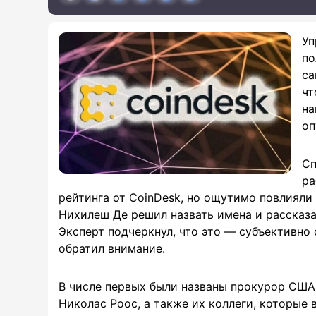
Уп
по
са
чт
на
оп
Сп
ра
рейтинга от CoinDesk, но ощутимо повлияли
Нихилеш Де решил назвать имена и рассказа
Эксперт подчеркнул, что это — субъективно 
обратил внимание.
В числе первых были названы прокурор США
Николас Роос, а также их коллеги, которые