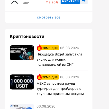
Действия
2,20
XRP
смотреть все
Криптоновости
тема дня
06.08.2026
Площадка Bitget запустила
акцию для новых
пользователей из СНГ
тема дня
06.08.2026
MEXC запустила раунд
турниров для трейдеров с
крупным призовым фондом
06.08.2026