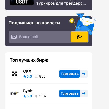
турниров для трейдеров
с крупным призовым
фондом
Подпишись на новости
Топ лучших бирж
OKX
Торговать
5.0
856
Bybit
Торговать
5.0
1187