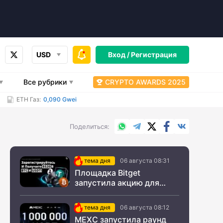
USD
Вход /
Регистрация
Все рубрики
CRYPTO AWARDS 2025
ETH Газ:
0,090 Gwei
WhatsApp
Telegram
X.com
Facebook
Вконтакт
Поделиться
тема дня
06 августа 08:31
Площадка Bitget
запустила акцию для
новых пользователей из
СНГ
тема дня
06 августа 08:12
MEXC запустила раунд