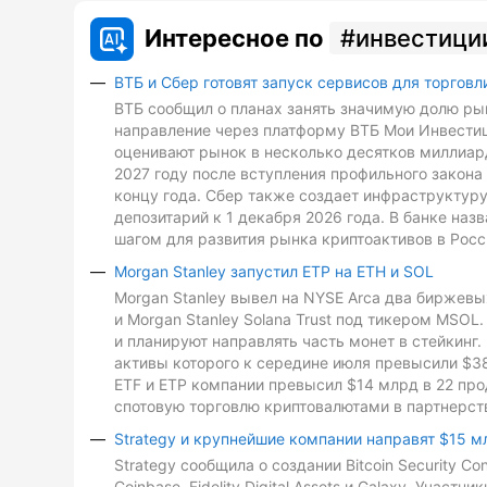
Интересное по
инвестици
ВТБ и Сбер готовят запуск сервисов для торговл
ВТБ сообщил о планах занять значимую долю рын
направление через платформу ВТБ Мои Инвестиц
оценивают рынок в несколько десятков миллиард
2027 году после вступления профильного закона 
концу года. Сбер также создает инфраструктуру
депозитарий к 1 декабря 2026 года. В банке на
шагом для развития рынка криптоактивов в Росс
Morgan Stanley запустил ETP на ETH и SOL
Morgan Stanley вывел на NYSE Arca два биржевых
и Morgan Stanley Solana Trust под тикером MSO
и планируют направлять часть монет в стейкинг. 
активы которого к середине июля превысили $3
ETF и ETP компании превысил $14 млрд в 22 про
спотовую торговлю криптовалютами в партнерств
Strategy и крупнейшие компании направят $15 м
Strategy сообщила о создании Bitcoin Security C
Coinbase, Fidelity Digital Assets и Galaxy. Участ