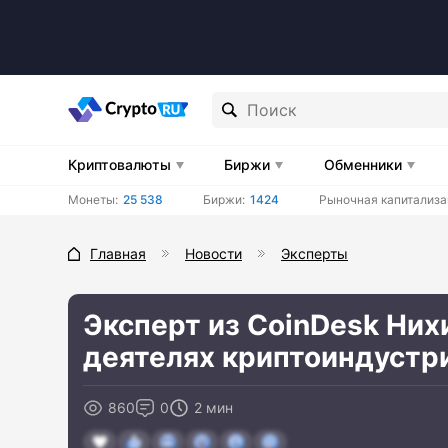
Криптовалюты
Биржи
Обменники
Монеты:
25 538
Биржи:
1424
Рыночная капитализа
Главная
Новости
Эксперты
Эксперт из CoinDesk Них
деятелях криптоиндустр
860
0
2 мин