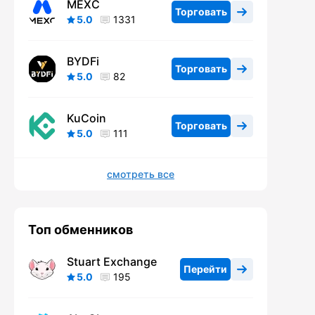
MEXC
Торговать
5.0
1331
BYDFi
Торговать
5.0
82
KuCoin
Торговать
5.0
111
смотреть все
Топ обменников
Stuart Exchange
Перейти
5.0
195