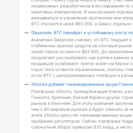
независимых разработчиков и исследования по з
квантовых компьютеров. В консорциуме подчеркн
вмешиваться в управление протоколом или опре
BTC опускался ниже $65 000, а Galaxy отдельно 
Glassnode: BTC перейдет к устойчивому росту п
Аналитики Glassnode считают, что BTC подошел 
стабильном притоке средств на спотовый рынок 
зоной спроса останется $63 000. До закреплен
предлагают рассматривать как ралли в рамках 
продавцов ослабевает: приток монет на биржи с
спрос пока остается ограниченным, поэтому гл
отток BTC с централизованных платформ и расш
XStocks добавит токенизированные акции Гонкон
Платформа xStocks, принадлежащая Kraken, расш
Гонконга, Британии, Южной Кореи и других стр
рынков в блокчейн. Для этого компания заключи
чем к 90 мировым рынкам и будет отвечать за и
этапе xStocks запустит токенизированные акции 
одобрения регуляторов. Сейчас платформа подд
совокупный оборот превысил $35 млрд, а число 