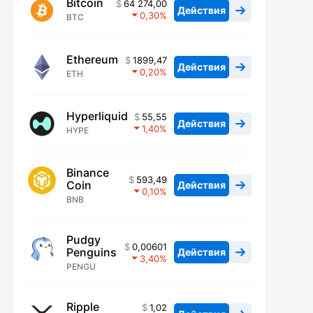
Bitcoin
64 274,00
Действия
0,30
BTC
Ethereum
1899,47
Действия
0,20
ETH
Hyperliquid
55,55
Действия
1,40
HYPE
Binance
593,49
Coin
Действия
0,10
BNB
Pudgy
0,00601
Penguins
Действия
3,40
PENGU
Ripple
1,02