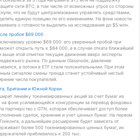
ащите сети BTC, в том числе от возможных угроз со стороны
ули, что не будут централизованно управлять средствами,
делять единую позицию по его изменениям. На фоне новости
заявила о готовности выделить на исследования до $5 млн.
осле пробоя $69 000
к ключевому уровню $69 000: его уверенный пробой при
может открыть путь к $84 000, а в случае отката ближайшей
ия выше этой отметки текущее движение вверх эксперты
медвежьего рынка. По данным Glassnode, давление
низился, а потоки в ETF стали положительными. При этом
авным сигналом смены тренда станет устойчивый чистый
ирение числа покупателей.
га, Британии и Южной Кореи
ирит линейку токенизированных акций за счет бумаг из
ан на фоне усиливающейся конкуренции за перевод фондовых
ла партнерство с GTN, которая обеспечивает доступ более
сполнение сделок, хранение и учет ценных бумаг. На первом
Гонконга, а дальнейшее расширение будет зависеть от
ерживает более 500 токенизированных ценных бумаг, их
держателей приблизилось к 200 тыс.