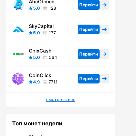
AbcObmen
Перейти
5.0
128
SkyCapital
Перейти
5.0
177
OnixCash
Перейти
5.0
564
CoinClick
Перейти
4.9
7711
смотреть все
Топ монет недели