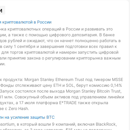
и
и криптовалютой в России
ка криптовалютных операций в России и развивать это
ии, а также с помощью цифрового депозитария. В банке
ов рублей и ожидают, что он начнет полноценно работать в
в силу 1 сентября и завершения подготовки всех правил к
 для торгов криптовалютой и намерен запустить цифровой
звали принятие закона о регулировании крипторынка важным
ии.
 продукта: Morgan Stanley Ethereum Trust под тикером MSSE
L. Фонды отслеживают цену ETH и SOL, берут комиссию 0,14%
Запуск состоялся после выхода Morgan Stanley Bitcoin Trust,
81 млн. Совокупный объем активов под управлением линейки
дуктах, а 17 июля платформа E*TRADE также открыла
е с Zero Hash.
лн на усиление защиты BTC
onsortium, в который вошли 9 компаний, включая BlackRock,
ники обязались за 3 года направить $15 млн на поддержку