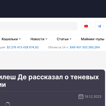
Кошельки
Новости
Статьи
Майнинг-пулы
ция:
$2 276 413 428 674,92
Объем за 24 ч:
$49 401 302 290,294
илеш Де рассказал о теневых
ии
19.12.2023