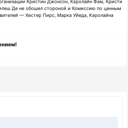
рганизации Кристин Джонсон, Кэролайн Фам, Кристи
илеш Де не обошел стороной и Комиссию по ценным
авителей — Хестер Пирс, Марка Уйеда, Кэролайна
ением!