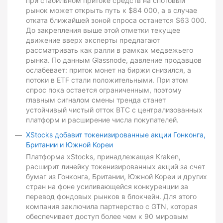
при стабильном притоке средств на спотовый
рынок может открыть путь к $84 000, а в случае
отката ближайшей зоной спроса останется $63 000.
До закрепления выше этой отметки текущее
движение вверх эксперты предлагают
рассматривать как ралли в рамках медвежьего
рынка. По данным Glassnode, давление продавцов
ослабевает: приток монет на биржи снизился, а
потоки в ETF стали положительными. При этом
спрос пока остается ограниченным, поэтому
главным сигналом смены тренда станет
устойчивый чистый отток BTC с централизованных
платформ и расширение числа покупателей.
XStocks добавит токенизированные акции Гонконга,
Британии и Южной Кореи
Платформа xStocks, принадлежащая Kraken,
расширит линейку токенизированных акций за счет
бумаг из Гонконга, Британии, Южной Кореи и других
стран на фоне усиливающейся конкуренции за
перевод фондовых рынков в блокчейн. Для этого
компания заключила партнерство с GTN, которая
обеспечивает доступ более чем к 90 мировым