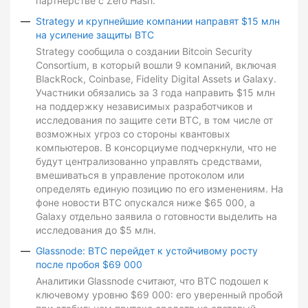
партнерстве с Zero Hash.
Strategy и крупнейшие компании направят $15 млн
на усиление защиты BTC
Strategy сообщила о создании Bitcoin Security
Consortium, в который вошли 9 компаний, включая
BlackRock, Coinbase, Fidelity Digital Assets и Galaxy.
Участники обязались за 3 года направить $15 млн
на поддержку независимых разработчиков и
исследования по защите сети BTC, в том числе от
возможных угроз со стороны квантовых
компьютеров. В консорциуме подчеркнули, что не
будут централизованно управлять средствами,
вмешиваться в управление протоколом или
определять единую позицию по его изменениям. На
фоне новости BTC опускался ниже $65 000, а
Galaxy отдельно заявила о готовности выделить на
исследования до $5 млн.
Glassnode: BTC перейдет к устойчивому росту
после пробоя $69 000
Аналитики Glassnode считают, что BTC подошел к
ключевому уровню $69 000: его уверенный пробой