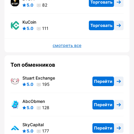
Торговать
5.0
82
KuCoin
Торговать
5.0
111
смотреть все
Топ обменников
Stuart Exchange
Перейти
5.0
195
AbcObmen
Перейти
5.0
128
SkyCapital
Перейти
5.0
177