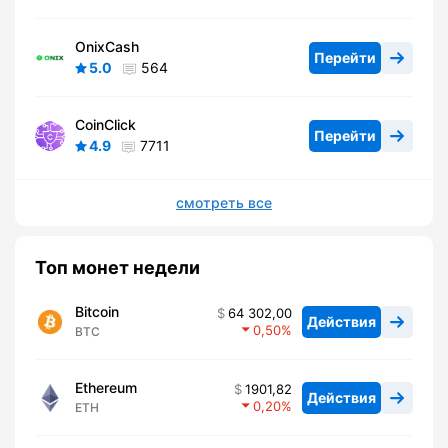
OnixCash
Перейти
5.0
564
CoinClick
Перейти
4.9
7711
смотреть все
Топ монет недели
Bitcoin
64 302,00
Действия
0,50
BTC
Ethereum
1901,82
Действия
0,20
ETH