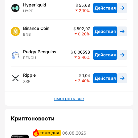
Hyperliquid
55,68
Действия
2,10
HYPE
Binance Coin
592,97
Действия
0,20
BNB
Pudgy Penguins
0,00598
Действия
3,40
PENGU
Ripple
1,04
Действия
2,40
XRP
смотреть все
Криптоновости
тема дня
06.08.2026