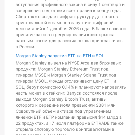
вступления профильного закона в силу 1 сентября и
завершения подготовки всех правил к концу года.
Сбер также создает инфраструктуру для торгов
криптовалютой и намерен запустить цифровой
депозитарий к 1 декабря 2026 года. В банке назвали
принятие закона о регулировании крипторынка
важным шагом для развития рынка криптоактивов
в России.
Morgan Stanley запустил ETP на ETH и SOL
Morgan Stanley вывел на NYSE Arca два биржевых
продукта: Morgan Stanley Ethereum Trust под
тикером MSSE и Morgan Stanley Solana Trust под
тикером MSOL. Фонды отслеживают цену ETH и
SOL, берут комиссию 0,14% и планируют направлять
часть монет в стейкинг. Запуск состоялся после
выхода Morgan Stanley Bitcoin Trust, активы
которого к середине июля превысили $381 млн.
Совокупный объем активов под управлением
линейки ETF и ETP компании превысил $14 млрд в
22 продуктах, а 17 июля платформа E*TRADE также
открыла спотовую торговлю криптовалютами в