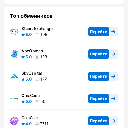
Топ обменников
Stuart Exchange
Перейти
5.0
195
AbcObmen
Перейти
5.0
128
SkyCapital
Перейти
5.0
177
OnixCash
Перейти
5.0
564
CoinClick
Перейти
4.9
7711