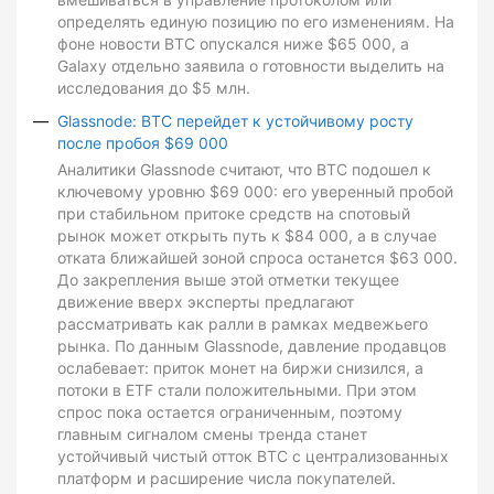
определять единую позицию по его изменениям. На
фоне новости BTC опускался ниже $65 000, а
Galaxy отдельно заявила о готовности выделить на
исследования до $5 млн.
Glassnode: BTC перейдет к устойчивому росту
после пробоя $69 000
Аналитики Glassnode считают, что BTC подошел к
ключевому уровню $69 000: его уверенный пробой
при стабильном притоке средств на спотовый
рынок может открыть путь к $84 000, а в случае
отката ближайшей зоной спроса останется $63 000.
До закрепления выше этой отметки текущее
движение вверх эксперты предлагают
рассматривать как ралли в рамках медвежьего
рынка. По данным Glassnode, давление продавцов
ослабевает: приток монет на биржи снизился, а
потоки в ETF стали положительными. При этом
спрос пока остается ограниченным, поэтому
главным сигналом смены тренда станет
устойчивый чистый отток BTC с централизованных
платформ и расширение числа покупателей.