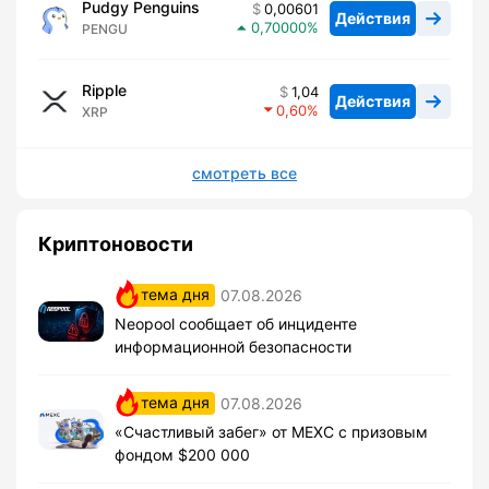
Pudgy Penguins
0,00601
Действия
0,70000
PENGU
Ripple
1,04
Действия
0,60
XRP
смотреть все
Криптоновости
тема дня
07.08.2026
Neopool сообщает об инциденте
информационной безопасности
тема дня
07.08.2026
«Счастливый забег» от MEXC с призовым
фондом $200 000