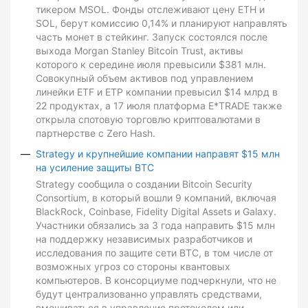
тикером MSOL. Фонды отслеживают цену ETH и
SOL, берут комиссию 0,14% и планируют направлять
часть монет в стейкинг. Запуск состоялся после
выхода Morgan Stanley Bitcoin Trust, активы
которого к середине июля превысили $381 млн.
Совокупный объем активов под управлением
линейки ETF и ETP компании превысил $14 млрд в
22 продуктах, а 17 июля платформа E*TRADE также
открыла спотовую торговлю криптовалютами в
партнерстве с Zero Hash.
Strategy и крупнейшие компании направят $15 млн
на усиление защиты BTC
Strategy сообщила о создании Bitcoin Security
Consortium, в который вошли 9 компаний, включая
BlackRock, Coinbase, Fidelity Digital Assets и Galaxy.
Участники обязались за 3 года направить $15 млн
на поддержку независимых разработчиков и
исследования по защите сети BTC, в том числе от
возможных угроз со стороны квантовых
компьютеров. В консорциуме подчеркнули, что не
будут централизованно управлять средствами,
вмешиваться в управление протоколом или