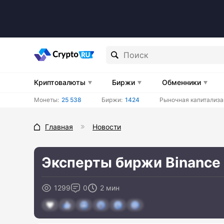
Криптовалюты
Биржи
Обменники
Монеты:
25 538
Биржи:
1424
Рыночная капитализа
Главная
Новости
Эксперты биржи Binance
1299
0
2 мин