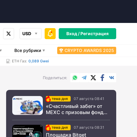
USD
Вход /
Регистрация
Все рубрики
CRYPTO AWARDS 2025
ETH Газ:
0,089 Gwei
WhatsApp
Telegram
X.com
Facebook
Вконтакт
Поделиться
тема дня
07 августа 08:41
«Счастливый забег» от
MEXC с призовым фондом
$200 000
тема дня
07 августа 08:31
Площадка Bitget