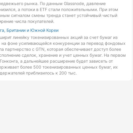
медвежьего рынка. По данным Glassnode, давление
низился, а потоки в ETF стали положительными. При этом
авным сигналом смены тренда станет устойчивый чистый
ирение числа покупателей.
га, Британии и Южной Кореи
ирит линейку токенизированных акций за счет бумаг из
ан на фоне усиливающейся конкуренции за перевод фондовых
ла партнерство с GTN, которая обеспечивает доступ более
сполнение сделок, хранение и учет ценных бумаг. На первом
Гонконга, а дальнейшее расширение будет зависеть от
ерживает более 500 токенизированных ценных бумаг, их
держателей приблизилось к 200 тыс.