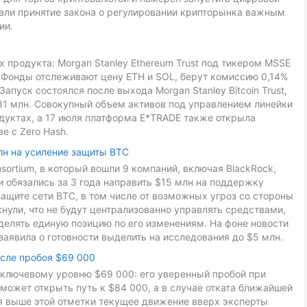
звали принятие закона о регулировании крипторынка важным
ии.
 продукта: Morgan Stanley Ethereum Trust под тикером MSSE
L. Фонды отслеживают цену ETH и SOL, берут комиссию 0,14%
Запуск состоялся после выхода Morgan Stanley Bitcoin Trust,
81 млн. Совокупный объем активов под управлением линейки
дуктах, а 17 июля платформа E*TRADE также открыла
е с Zero Hash.
лн на усиление защиты BTC
onsortium, в который вошли 9 компаний, включая BlackRock,
ники обязались за 3 года направить $15 млн на поддержку
ащите сети BTC, в том числе от возможных угроз со стороны
ули, что не будут централизованно управлять средствами,
делять единую позицию по его изменениям. На фоне новости
заявила о готовности выделить на исследования до $5 млн.
осле пробоя $69 000
к ключевому уровню $69 000: его уверенный пробой при
может открыть путь к $84 000, а в случае отката ближайшей
ия выше этой отметки текущее движение вверх эксперты