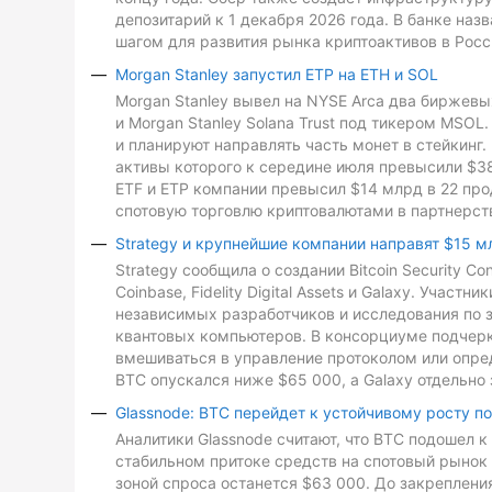
депозитарий к 1 декабря 2026 года. В банке на
шагом для развития рынка криптоактивов в Росс
Morgan Stanley запустил ETP на ETH и SOL
Morgan Stanley вывел на NYSE Arca два биржевых
и Morgan Stanley Solana Trust под тикером MSO
и планируют направлять часть монет в стейкинг. 
активы которого к середине июля превысили $3
ETF и ETP компании превысил $14 млрд в 22 про
спотовую торговлю криптовалютами в партнерств
Strategy и крупнейшие компании направят $15 м
Strategy сообщила о создании Bitcoin Security C
Coinbase, Fidelity Digital Assets и Galaxy. Участ
независимых разработчиков и исследования по з
квантовых компьютеров. В консорциуме подчеркн
вмешиваться в управление протоколом или опре
BTC опускался ниже $65 000, а Galaxy отдельно 
Glassnode: BTC перейдет к устойчивому росту п
Аналитики Glassnode считают, что BTC подошел 
стабильном притоке средств на спотовый рынок 
зоной спроса останется $63 000. До закреплен