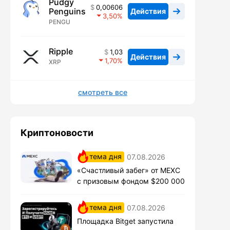
Pudgy
0,00606
Penguins
Действия
3,50
PENGU
Ripple
1,03
Действия
1,70
XRP
смотреть все
Криптоновости
тема дня
07.08.2026
«Счастливый забег» от MEXC
с призовым фондом $200 000
тема дня
07.08.2026
Площадка Bitget запустила