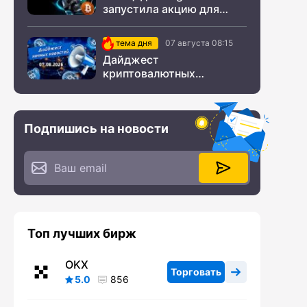
запустила акцию для
новых пользователей из
СНГ
тема дня
07 августа 08:15
Дайджест
криптовалютных
новостей за ночь 07
августа 2026 года
Подпишись на новости
Топ лучших бирж
OKX
Торговать
5.0
856