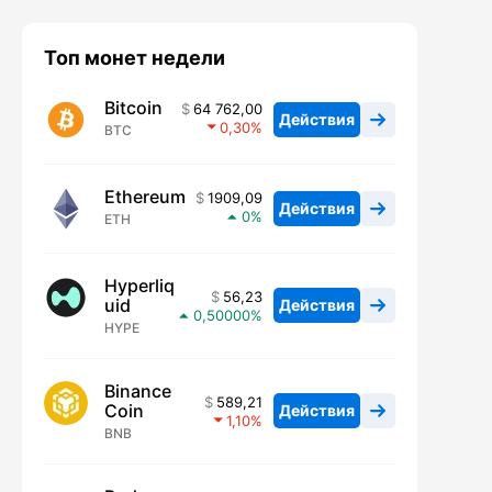
Топ монет недели
Bitcoin
64 762,00
Действия
0,30
BTC
Ethereum
1909,09
Действия
0
ETH
Hyperliq
56,23
uid
Действия
0,50000
HYPE
Binance
589,21
Coin
Действия
1,10
BNB