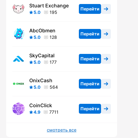
Stuart Exchange
Перейти
5.0
195
AbcObmen
Перейти
5.0
128
SkyCapital
Перейти
5.0
177
OnixCash
Перейти
5.0
564
CoinClick
Перейти
4.9
7711
смотреть все