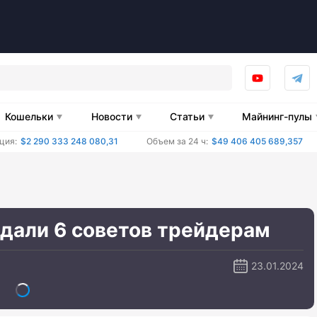
Кошельки
Новости
Статьи
Майнинг-пулы
ция:
$2 290 333 248 080,31
Объем за 24 ч:
$49 406 405 689,357
 дали 6 советов трейдерам
23.01.2024