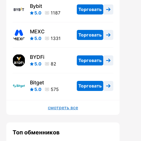
Bybit
Торговать
5.0
1187
MEXC
Торговать
5.0
1331
BYDFi
Торговать
5.0
82
Bitget
Торговать
5.0
575
смотреть все
Топ обменников