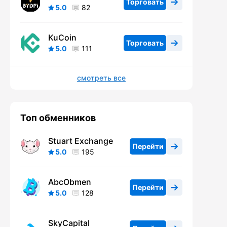
Торговать
5.0
82
KuCoin
Торговать
5.0
111
смотреть все
Топ обменников
Stuart Exchange
Перейти
5.0
195
AbcObmen
Перейти
5.0
128
SkyCapital