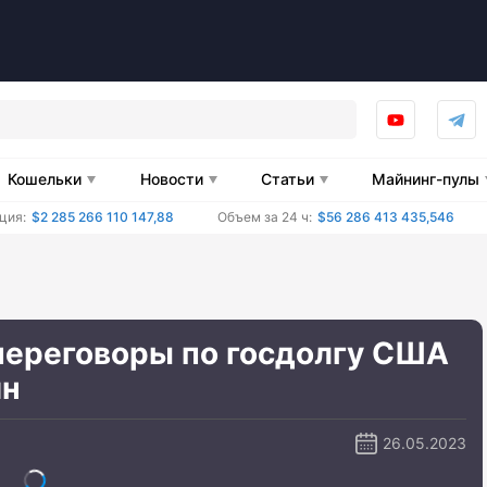
Кошельки
Новости
Статьи
Майнинг-пулы
ция:
$2 285 266 110 147,88
Объем за 24 ч:
$56 286 413 435,546
 переговоры по госдолгу США
ин
26.05.2023