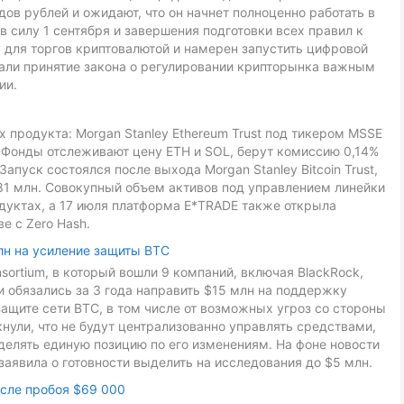
ов рублей и ожидают, что он начнет полноценно работать в
в силу 1 сентября и завершения подготовки всех правил к
 для торгов криптовалютой и намерен запустить цифровой
звали принятие закона о регулировании крипторынка важным
ии.
 продукта: Morgan Stanley Ethereum Trust под тикером MSSE
L. Фонды отслеживают цену ETH и SOL, берут комиссию 0,14%
Запуск состоялся после выхода Morgan Stanley Bitcoin Trust,
81 млн. Совокупный объем активов под управлением линейки
дуктах, а 17 июля платформа E*TRADE также открыла
е с Zero Hash.
лн на усиление защиты BTC
onsortium, в который вошли 9 компаний, включая BlackRock,
ники обязались за 3 года направить $15 млн на поддержку
ащите сети BTC, в том числе от возможных угроз со стороны
ули, что не будут централизованно управлять средствами,
делять единую позицию по его изменениям. На фоне новости
заявила о готовности выделить на исследования до $5 млн.
осле пробоя $69 000