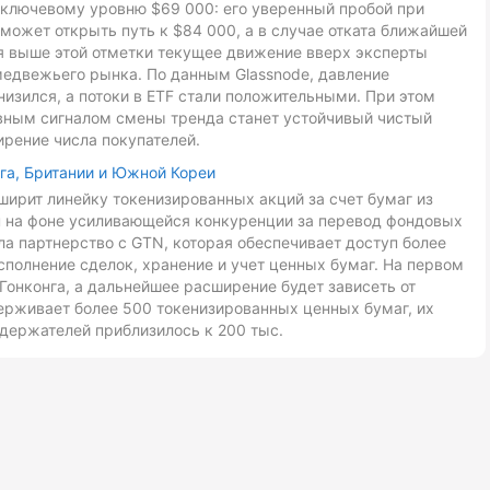
к ключевому уровню $69 000: его уверенный пробой при
может открыть путь к $84 000, а в случае отката ближайшей
ия выше этой отметки текущее движение вверх эксперты
медвежьего рынка. По данным Glassnode, давление
низился, а потоки в ETF стали положительными. При этом
авным сигналом смены тренда станет устойчивый чистый
ирение числа покупателей.
га, Британии и Южной Кореи
ирит линейку токенизированных акций за счет бумаг из
ан на фоне усиливающейся конкуренции за перевод фондовых
ла партнерство с GTN, которая обеспечивает доступ более
сполнение сделок, хранение и учет ценных бумаг. На первом
Гонконга, а дальнейшее расширение будет зависеть от
ерживает более 500 токенизированных ценных бумаг, их
держателей приблизилось к 200 тыс.