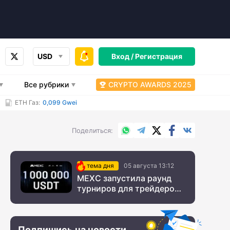
USD
Вход /
Регистрация
Все рубрики
CRYPTO AWARDS 2025
ETH Газ:
0,099 Gwei
WhatsApp
Telegram
X.com
Facebook
Вконтакт
Поделиться
тема дня
05 августа 13:12
MEXC запустила раунд
турниров для трейдеров
с крупным призовым
фондом
Подпишись на новости