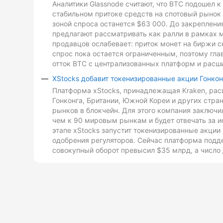
Аналитики Glassnode считают, что BTC подошел 
стабильном притоке средств на спотовый рынок 
зоной спроса останется $63 000. До закреплен
предлагают рассматривать как ралли в рамках 
продавцов ослабевает: приток монет на биржи с
спрос пока остается ограниченным, поэтому гл
отток BTC с централизованных платформ и расш
XStocks добавит токенизированные акции Гонкон
Платформа xStocks, принадлежащая Kraken, расш
Гонконга, Британии, Южной Кореи и других стр
рынков в блокчейн. Для этого компания заключи
чем к 90 мировым рынкам и будет отвечать за и
этапе xStocks запустит токенизированные акции 
одобрения регуляторов. Сейчас платформа подд
совокупный оборот превысил $35 млрд, а число 