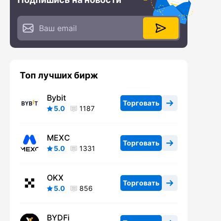
Топ лучших бирж
Bybit
Торговать
5.0
1187
MEXC
Торговать
5.0
1331
OKX
Торговать
5.0
856
BYDFi