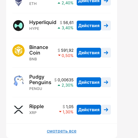
Действия
2,40
ETH
Hyperliquid
56,61
Действия
3,40
HYPE
Binance
591,92
Coin
Действия
0,50
BNB
Pudgy
0,00635
Penguins
Действия
2,30
PENGU
Ripple
1,05
Действия
1,30
XRP
смотреть все