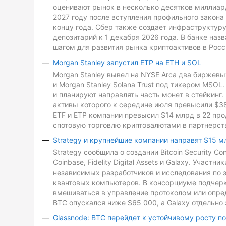
оценивают рынок в несколько десятков миллиард
2027 году после вступления профильного закона 
концу года. Сбер также создает инфраструктуру
депозитарий к 1 декабря 2026 года. В банке на
шагом для развития рынка криптоактивов в Росс
Morgan Stanley запустил ETP на ETH и SOL
Morgan Stanley вывел на NYSE Arca два биржевых
и Morgan Stanley Solana Trust под тикером MSO
и планируют направлять часть монет в стейкинг. 
активы которого к середине июля превысили $3
ETF и ETP компании превысил $14 млрд в 22 про
спотовую торговлю криптовалютами в партнерств
Strategy и крупнейшие компании направят $15 м
Strategy сообщила о создании Bitcoin Security C
Coinbase, Fidelity Digital Assets и Galaxy. Участ
независимых разработчиков и исследования по з
квантовых компьютеров. В консорциуме подчеркн
вмешиваться в управление протоколом или опре
BTC опускался ниже $65 000, а Galaxy отдельно 
Glassnode: BTC перейдет к устойчивому росту п