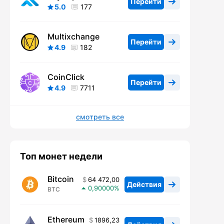
Перейти
5.0
177
Multixchange
Перейти
4.9
182
CoinClick
Перейти
4.9
7711
смотреть все
Топ монет недели
Bitcoin
64 472,00
Действия
0,90000
BTC
Ethereum
1896,23