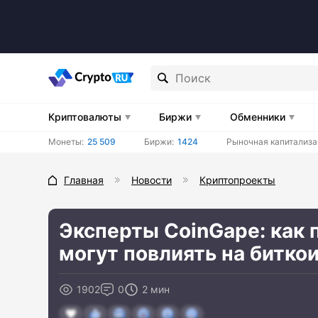
Криптовалюты
Биржи
Обменники
Монеты:
25 509
Биржи:
1424
Рыночная капитализа
Главная
Новости
Криптопроекты
Эксперты CoinGape: как
могут повлиять на битко
1902
0
2 мин