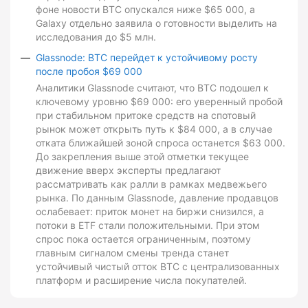
фоне новости BTC опускался ниже $65 000, а
Galaxy отдельно заявила о готовности выделить на
исследования до $5 млн.
Glassnode: BTC перейдет к устойчивому росту
после пробоя $69 000
Аналитики Glassnode считают, что BTC подошел к
ключевому уровню $69 000: его уверенный пробой
при стабильном притоке средств на спотовый
рынок может открыть путь к $84 000, а в случае
отката ближайшей зоной спроса останется $63 000.
До закрепления выше этой отметки текущее
движение вверх эксперты предлагают
рассматривать как ралли в рамках медвежьего
рынка. По данным Glassnode, давление продавцов
ослабевает: приток монет на биржи снизился, а
потоки в ETF стали положительными. При этом
спрос пока остается ограниченным, поэтому
главным сигналом смены тренда станет
устойчивый чистый отток BTC с централизованных
платформ и расширение числа покупателей.