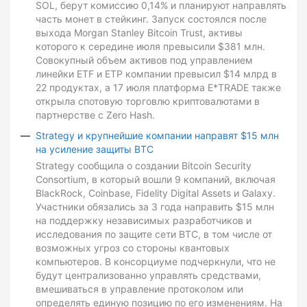
SOL, берут комиссию 0,14% и планируют направлять
часть монет в стейкинг. Запуск состоялся после
выхода Morgan Stanley Bitcoin Trust, активы
которого к середине июля превысили $381 млн.
Совокупный объем активов под управлением
линейки ETF и ETP компании превысил $14 млрд в
22 продуктах, а 17 июля платформа E*TRADE также
открыла спотовую торговлю криптовалютами в
партнерстве с Zero Hash.
Strategy и крупнейшие компании направят $15 млн
на усиление защиты BTC
Strategy сообщила о создании Bitcoin Security
Consortium, в который вошли 9 компаний, включая
BlackRock, Coinbase, Fidelity Digital Assets и Galaxy.
Участники обязались за 3 года направить $15 млн
на поддержку независимых разработчиков и
исследования по защите сети BTC, в том числе от
возможных угроз со стороны квантовых
компьютеров. В консорциуме подчеркнули, что не
будут централизованно управлять средствами,
вмешиваться в управление протоколом или
определять единую позицию по его изменениям. На