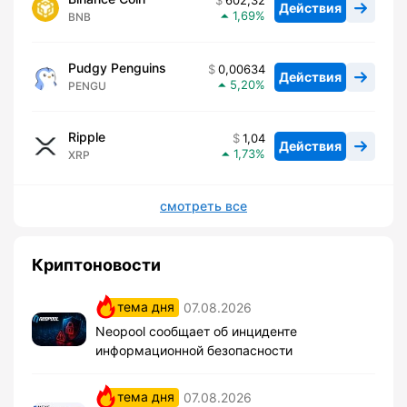
602,32
Действия
1,69
BNB
Pudgy Penguins
0,00634
Действия
5,20
PENGU
Ripple
1,04
Действия
1,73
XRP
смотреть все
Криптоновости
тема дня
07.08.2026
Neopool сообщает об инциденте
информационной безопасности
тема дня
07.08.2026