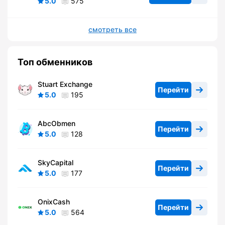
5.0
575
смотреть все
Топ обменников
Stuart Exchange
Перейти
5.0
195
AbcObmen
Перейти
5.0
128
SkyCapital
Перейти
5.0
177
OnixCash
Перейти
5.0
564