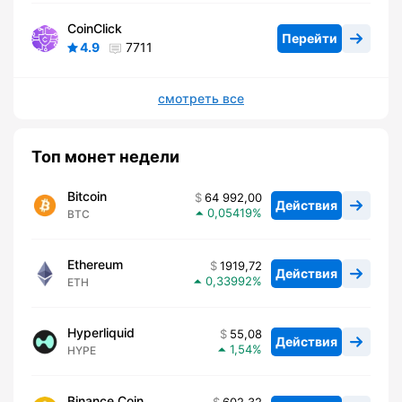
CoinClick
Перейти
4.9
7711
смотреть все
Топ монет недели
Bitcoin
64 992,00
Действия
0,05419
BTC
Ethereum
1919,72
Действия
0,33992
ETH
Hyperliquid
55,08
Действия
1,54
HYPE
Binance Coin