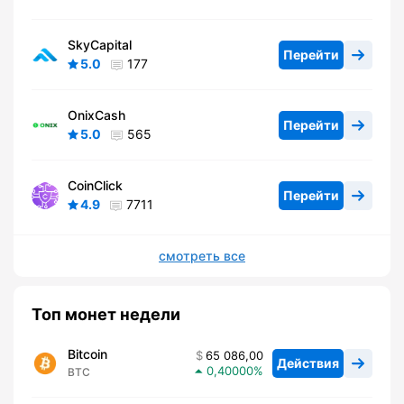
SkyCapital
Перейти
5.0
177
OnixCash
Перейти
5.0
565
CoinClick
Перейти
4.9
7711
смотреть все
Топ монет недели
Bitcoin
65 086,00
Действия
0,40000
BTC