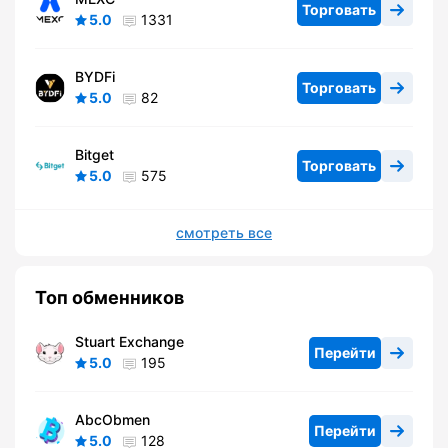
Торговать
5.0
1331
BYDFi
Торговать
5.0
82
Bitget
Торговать
5.0
575
смотреть все
Топ обменников
Stuart Exchange
Перейти
5.0
195
AbcObmen
Перейти
5.0
128