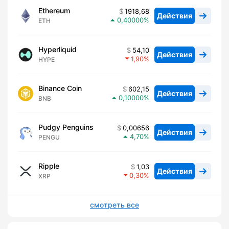
Ethereum
1918,68
Действия
0,40000
ETH
Hyperliquid
54,10
Действия
1,90
HYPE
Binance Coin
602,15
Действия
0,10000
BNB
Pudgy Penguins
0,00656
Действия
4,70
PENGU
Ripple
1,03
Действия
0,30
XRP
смотреть все