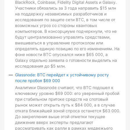
BlackRock, Coinbase, Fidelity Digital Assets и Galaxy.
Участники обязались за 3 года направить $15 млн
на поддержку независимых разработчиков и
исследования по защите сети BTC, в том числе от
возможных угроз со стороны квантовых
компьютеров. В консорциуме подчеркнули, что не
будут централизованно управлять средствами,
вмешиваться в управление протоколом или
определять единую позицию по его изменениям. На
фоне новости BTC опускался ниже $65 000, а
Galaxy отдельно заявила о готовности выделить на
исследования до $5 млн.
Glassnode: BTC перейдет к устойчивому росту
после пробоя $69 000
Аналитики Glassnode считают, что BTC подошел к
ключевому уровню $69 000: его уверенный пробой
при стабильном притоке средств на спотовый
рынок может открыть путь к $84 000, а в случае
отката ближайшей зоной спроса останется $63 000.
До закрепления выше этой отметки текущее
движение вверх эксперты предлагают
рассматривать как ралли в рамках медвежьего