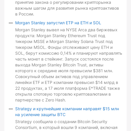
принятие закона о регулировании крипторынка
важным шагом для развития рынка криптоактивов
в России.
Morgan Stanley запустил ETP на ETH и SOL
Morgan Stanley вывел на NYSE Arca два биржевых
продукта: Morgan Stanley Ethereum Trust под
тикером MSSE и Morgan Stanley Solana Trust под
тикером MSOL. Фонды отслеживают цену ETH и
SOL, берут комиссию 0,14% и планируют направлять
часть монет в стейкинг. Запуск состоялся после
выхода Morgan Stanley Bitcoin Trust, активы
которого к середине июля превысили $381 млн.
Совокупный объем активов под управлением
линейки ETF и ETP компании превысил $14 млрд в
22 продуктах, а 17 июля платформа E*TRADE также
открыла спотовую торговлю криптовалютами в
партнерстве с Zero Hash.
Strategy и крупнейшие компании направят $15 млн
на усиление защиты BTC
Strategy сообщила о создании Bitcoin Security
Consortium, в который вошли 9 компаний, включая