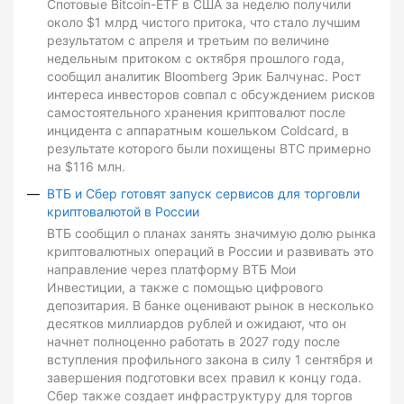
Спотовые Bitcoin-ETF в США за неделю получили
около $1 млрд чистого притока, что стало лучшим
результатом с апреля и третьим по величине
недельным притоком с октября прошлого года,
сообщил аналитик Bloomberg Эрик Балчунас. Рост
интереса инвесторов совпал с обсуждением рисков
самостоятельного хранения криптовалют после
инцидента с аппаратным кошельком Coldcard, в
результате которого были похищены BTC примерно
на $116 млн.
ВТБ и Сбер готовят запуск сервисов для торговли
криптовалютой в России
ВТБ сообщил о планах занять значимую долю рынка
криптовалютных операций в России и развивать это
направление через платформу ВТБ Мои
Инвестиции, а также с помощью цифрового
депозитария. В банке оценивают рынок в несколько
десятков миллиардов рублей и ожидают, что он
начнет полноценно работать в 2027 году после
вступления профильного закона в силу 1 сентября и
завершения подготовки всех правил к концу года.
Сбер также создает инфраструктуру для торгов