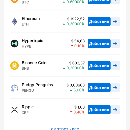
0,60000
BTC
Ethereum
1922,52
Действия
0,30000
ETH
Hyperliquid
54,63
Действия
0,10
HYPE
Binance Coin
603,57
Действия
0,30000
BNB
Pudgy Penguins
0,00668
Действия
6,00
PENGU
Ripple
1,03
Действия
0,40
XRP
смотреть все