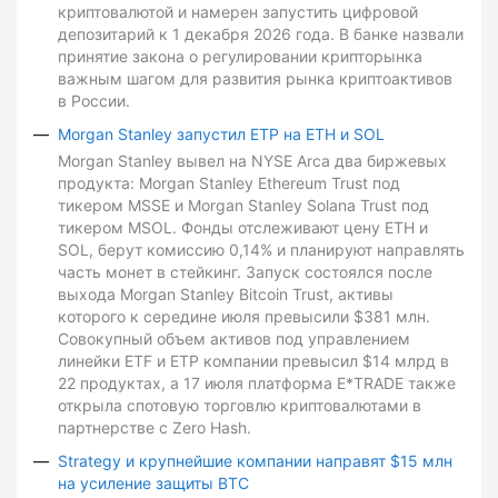
криптовалютой и намерен запустить цифровой
депозитарий к 1 декабря 2026 года. В банке назвали
принятие закона о регулировании крипторынка
важным шагом для развития рынка криптоактивов
в России.
Morgan Stanley запустил ETP на ETH и SOL
Morgan Stanley вывел на NYSE Arca два биржевых
продукта: Morgan Stanley Ethereum Trust под
тикером MSSE и Morgan Stanley Solana Trust под
тикером MSOL. Фонды отслеживают цену ETH и
SOL, берут комиссию 0,14% и планируют направлять
часть монет в стейкинг. Запуск состоялся после
выхода Morgan Stanley Bitcoin Trust, активы
которого к середине июля превысили $381 млн.
Совокупный объем активов под управлением
линейки ETF и ETP компании превысил $14 млрд в
22 продуктах, а 17 июля платформа E*TRADE также
открыла спотовую торговлю криптовалютами в
партнерстве с Zero Hash.
Strategy и крупнейшие компании направят $15 млн
на усиление защиты BTC