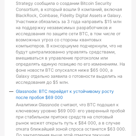
Strategy сообщила о создании Bitcoin Security
Consortium, в который вошли 9 компаний, включая
BlackRock, Coinbase, Fidelity Digital Assets и Galaxy.
Участники обязались за 3 года направить $15 млн
на поддержку независимых разработчиков и
исследования по защите сети BTC, в том числе от
возможных угроз со стороны квантовых
компьютеров. В консорциуме подчеркнули, что не
будут централизованно управлять средствами,
вмешиваться в управление протоколом или
определять единую позицию по его изменениям. На
фоне новости BTC опускался ниже $65 000, а
Galaxy отдельно заявила о готовности выделить на
исследования до $5 млн.
Glassnode: BTC перейдет к устойчивому росту
после пробоя $69 000
Аналитики Glassnode считают, что BTC подошел к
ключевому уровню $69 000: его уверенный пробой
при стабильном притоке средств на спотовый
рынок может открыть путь к $84 000, а в случае
отката ближайшей зоной спроса останется $63 000.
До закрепления выше этой отметки текущее