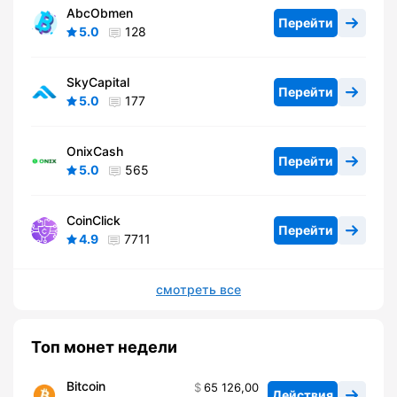
AbcObmen
Перейти
5.0
128
SkyCapital
Перейти
5.0
177
OnixCash
Перейти
5.0
565
CoinClick
Перейти
4.9
7711
смотреть все
Топ монет недели
Bitcoin
65 126,00
Действия