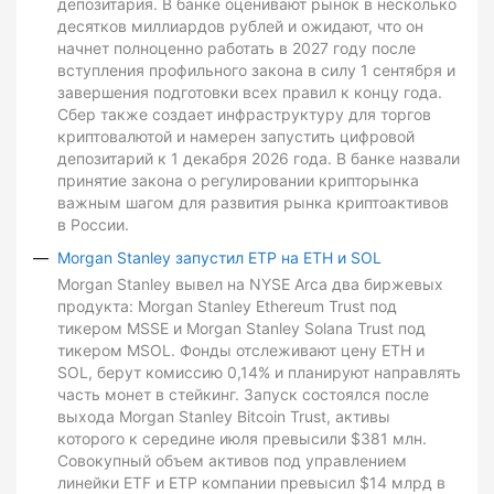
депозитария. В банке оценивают рынок в несколько
десятков миллиардов рублей и ожидают, что он
начнет полноценно работать в 2027 году после
вступления профильного закона в силу 1 сентября и
завершения подготовки всех правил к концу года.
Сбер также создает инфраструктуру для торгов
криптовалютой и намерен запустить цифровой
депозитарий к 1 декабря 2026 года. В банке назвали
принятие закона о регулировании крипторынка
важным шагом для развития рынка криптоактивов
в России.
Morgan Stanley запустил ETP на ETH и SOL
Morgan Stanley вывел на NYSE Arca два биржевых
продукта: Morgan Stanley Ethereum Trust под
тикером MSSE и Morgan Stanley Solana Trust под
тикером MSOL. Фонды отслеживают цену ETH и
SOL, берут комиссию 0,14% и планируют направлять
часть монет в стейкинг. Запуск состоялся после
выхода Morgan Stanley Bitcoin Trust, активы
которого к середине июля превысили $381 млн.
Совокупный объем активов под управлением
линейки ETF и ETP компании превысил $14 млрд в