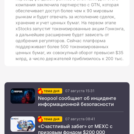
компания заключила партнерство с GTN, которая
обеспечивает доступ более чем к 90 мировым
рынкам и будет отвечать за исполнение сделок,
хранение и учет ценных бумаг. На первом этапе
xStocks запустит токенизированные акции Гонконга,
а дальнейшее расширение будет зависеть от
одобрения регуляторов. Сейчас платформа
поддерживает более 500 токенизированных
ценных бумаг, их совокупный оборот превысил $35
млрд, а число держателей приблизилось к 200 тыс.
тема дня
07 августа 15:31
Neopool сообщает об инциденте
информационной безопасности
тема дня
07 августа 08:41
«Счастливый забег» от MEXC с
призовым фондом $200 000