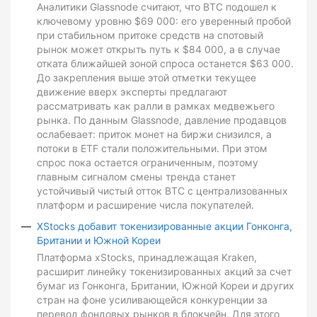
Аналитики Glassnode считают, что BTC подошел к
ключевому уровню $69 000: его уверенный пробой
при стабильном притоке средств на спотовый
рынок может открыть путь к $84 000, а в случае
отката ближайшей зоной спроса останется $63 000.
До закрепления выше этой отметки текущее
движение вверх эксперты предлагают
рассматривать как ралли в рамках медвежьего
рынка. По данным Glassnode, давление продавцов
ослабевает: приток монет на биржи снизился, а
потоки в ETF стали положительными. При этом
спрос пока остается ограниченным, поэтому
главным сигналом смены тренда станет
устойчивый чистый отток BTC с централизованных
платформ и расширение числа покупателей.
XStocks добавит токенизированные акции Гонконга,
Британии и Южной Кореи
Платформа xStocks, принадлежащая Kraken,
расширит линейку токенизированных акций за счет
бумаг из Гонконга, Британии, Южной Кореи и других
стран на фоне усиливающейся конкуренции за
перевод фондовых рынков в блокчейн. Для этого