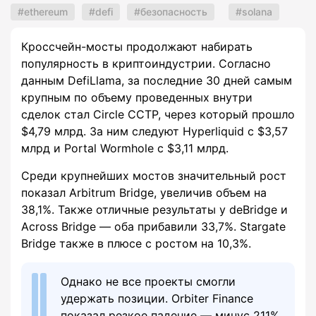
ethereum
defi
безопасность
solana
Кроссчейн-мосты продолжают набирать
популярность в криптоиндустрии. Согласно
данным DefiLlama, за последние 30 дней самым
крупным по объему проведенных внутри
сделок стал Circle CCTP, через который прошло
$4,79 млрд. За ним следуют Hyperliquid с $3,57
млрд и Portal Wormhole с $3,11 млрд.
Среди крупнейших мостов значительный рост
показал Arbitrum Bridge, увеличив объем на
38,1%. Также отличные результаты у deBridge и
Across Bridge — оба прибавили 33,7%. Stargate
Bridge также в плюсе с ростом на 10,3%.
Однако не все проекты смогли
удержать позиции. Orbiter Finance
показал резкое падение — минус 211%.