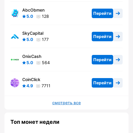
AbcObmen
Перейти
5.0
128
SkyCapital
Перейти
5.0
177
OnixCash
Перейти
5.0
564
CoinClick
Перейти
4.9
7711
смотреть все
Топ монет недели