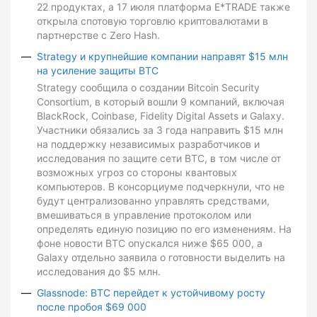
22 продуктах, а 17 июля платформа E*TRADE также
открыла спотовую торговлю криптовалютами в
партнерстве с Zero Hash.
Strategy и крупнейшие компании направят $15 млн
на усиление защиты BTC
Strategy сообщила о создании Bitcoin Security
Consortium, в который вошли 9 компаний, включая
BlackRock, Coinbase, Fidelity Digital Assets и Galaxy.
Участники обязались за 3 года направить $15 млн
на поддержку независимых разработчиков и
исследования по защите сети BTC, в том числе от
возможных угроз со стороны квантовых
компьютеров. В консорциуме подчеркнули, что не
будут централизованно управлять средствами,
вмешиваться в управление протоколом или
определять единую позицию по его изменениям. На
фоне новости BTC опускался ниже $65 000, а
Galaxy отдельно заявила о готовности выделить на
исследования до $5 млн.
Glassnode: BTC перейдет к устойчивому росту
после пробоя $69 000