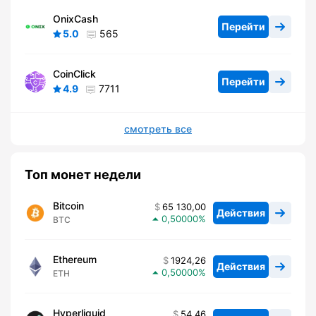
OnixCash
Перейти
5.0
565
CoinClick
Перейти
4.9
7711
смотреть все
Топ монет недели
Bitcoin
65 130,00
Действия
0,50000
BTC
Ethereum
1924,26
Действия
0,50000
ETH
Hyperliquid
54,46