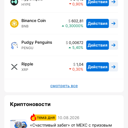
Действия
0,90
HYPE
Binance Coin
602,81
Действия
0,30000
BNB
Pudgy Penguins
0,00672
Действия
5,40
PENGU
Ripple
1,04
Действия
0,30
XRP
смотреть все
Криптоновости
тема дня
10.08.2026
«Счастливый забег» от MEXC с призовым