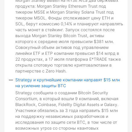
Morgan Stanley вывел на NYSE Arca два биржевых
продукта: Morgan Stanley Ethereum Trust под
тикером MSSE и Morgan Stanley Solana Trust под
тикером MSOL. Фонды отслеживают цену ETH и
SOL, берут комиссию 0,14% и планируют направлять
часть монет в стейкинг. Запуск состоялся после
выхода Morgan Stanley Bitcoin Trust, активы
которого к середине июля превысили $381 млн.
Совокупный объем активов под управлением
линейки ETF и ETP компании превысил $14 млрд в
22 продуктах, а 17 июля платформа E*TRADE также
открыла спотовую торговлю криптовалютами в
партнерстве с Zero Hash.
Strategy и крупнейшие компании направят $15 млн
на усиление защиты BTC
Strategy сообщила о создании Bitcoin Security
Consortium, в который вошли 9 компаний, включая
BlackRock, Coinbase, Fidelity Digital Assets и Galaxy.
Участники обязались за 3 года направить $15 млн
на поддержку независимых разработчиков и
исследования по защите сети BTC, в том числе от
возможных угроз со стороны квантовых