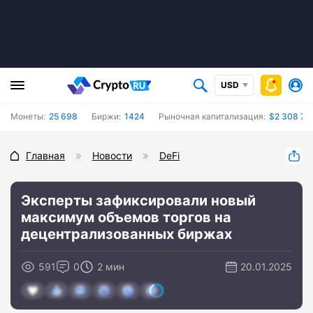
USD
Монеты:
25 698
Биржи:
1424
Рыночная капитализация:
$2 308 75
Главная
Новости
DeFi
Эксперты зафиксировали новый
максимум объемов торгов на
децентрализованных биржах
591
0
2 мин
20.01.2025