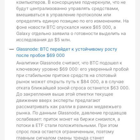
компьютеров. В консорциуме подчеркнули, что не
будут централизованно управлять средствами,
вмешиваться в управление протоколом или
определять единую позицию по его изменениям. На
фоне новости BTC опускался ниже $65 000, а
Galaxy отдельно заявила о готовности выделить на
исследования до $5 млн.
Glassnode: BTC перейдет к устойчивому росту
после пробоя $69 000
Аналитики Glassnode считают, что BTC подошел к
ключевому уровню $69 000: его уверенный пробой
при стабильном притоке средств на спотовый
рынок может открыть путь к $84 000, а в случае
отката ближайшей зоной спроса останется $63 000.
До закрепления выше этой отметки текущее
движение вверх эксперты предлагают
рассматривать как ралли в рамках медвежьего
рынка. По данным Glassnode, давление продавцов
ослабевает: приток монет на биржи снизился, а
потоки в ETF стали положительными. При этом
спрос пока остается ограниченным, поэтому
главным сигналом смены тренда станет