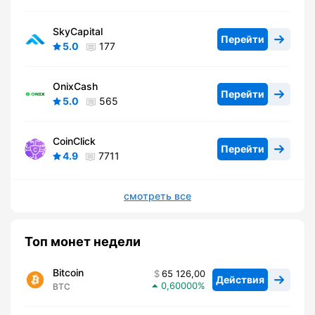
SkyCapital
Перейти
5.0
177
OnixCash
Перейти
5.0
565
CoinClick
Перейти
4.9
7711
смотреть все
Топ монет недели
Bitcoin
65 126,00
Действия
0,60000
BTC