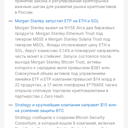
принятие закона о регулировании крипторынка
важным шагом для развития рынка криптоактивов
в России.
Morgan Stanley запустил ETP на ETH и SOL
Morgan Stanley вывел на NYSE Arca два биржевых
продукта: Morgan Stanley Ethereum Trust под
тикером MSSE и Morgan Stanley Solana Trust под
тикером MSOL. Фонды отслеживают цену ETH и
SOL, берут комиссию 0,14% и планируют направлять
часть монет в стейкинг. Запуск состоялся после
выхода Morgan Stanley Bitcoin Trust, активы
которого к середине июля превысили $381 млн.
Совокупный объем активов под управлением
линейки ETF и ETP компании превысил $14 млрд в
22 продуктах, а 17 июля платформа E*TRADE также
открыла спотовую торговлю криптовалютами в
партнерстве с Zero Hash.
Strategy и крупнейшие компании направят $15 млн
на усиление защиты BTC
Strategy сообщила о создании Bitcoin Security
Consortium, в который вошли 9 компаний, включая