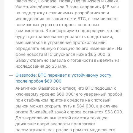
BlackRock, Coinbase, Fidelity Digital Assets и Galaxy.
Участники обязались за 3 года направить $15 млн
на поддержку независимых разработчиков и
исследования по защите сети BTC, в том числе от
возможных угроз со стороны квантовых
компьютеров. В консорциуме подчеркнули, что не
будут централизованно управлять средствами,
вмешиваться в управление протоколом или
определять единую позицию по его изменениям. На
фоне новости BTC опускался ниже $65 000, а
Galaxy отдельно заявила о готовности выделить на
исследования до $5 млн.
Glassnode: BTC перейдет к устойчивому росту
после пробоя $69 000
Аналитики Glassnode считают, что BTC подошел к
ключевому уровню $69 000: его уверенный пробой
при стабильном притоке средств на спотовый
рынок может открыть путь к $84 000, а в случае
отката ближайшей зоной спроса останется $63 000.
До закрепления выше этой отметки текущее
движение вверх эксперты предлагают
рассматривать как ралли в рамках медвежьего