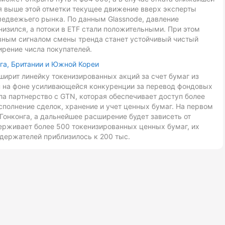
ия выше этой отметки текущее движение вверх эксперты
медвежьего рынка. По данным Glassnode, давление
низился, а потоки в ETF стали положительными. При этом
авным сигналом смены тренда станет устойчивый чистый
ирение числа покупателей.
га, Британии и Южной Кореи
ирит линейку токенизированных акций за счет бумаг из
ан на фоне усиливающейся конкуренции за перевод фондовых
ла партнерство с GTN, которая обеспечивает доступ более
сполнение сделок, хранение и учет ценных бумаг. На первом
Гонконга, а дальнейшее расширение будет зависеть от
ерживает более 500 токенизированных ценных бумаг, их
держателей приблизилось к 200 тыс.