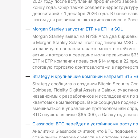
2027 году после вступления профильного закона 
концу года. Сбер также создает инфраструктуру
депозитарий к 1 декабря 2026 года. В банке на
шагом для развития рынка криптоактивов в Росс
Morgan Stanley запустил ETP на ETH и SOL
Morgan Stanley вывел на NYSE Arca два биржевых
и Morgan Stanley Solana Trust под тикером MSO
и планируют направлять часть монет в стейкинг. 
активы которого к середине июля превысили $3
ETF и ETP компании превысил $14 млрд в 22 про
спотовую торговлю криптовалютами в партнерств
Strategy и крупнейшие компании направят $15 м
Strategy сообщила о создании Bitcoin Security C
Coinbase, Fidelity Digital Assets и Galaxy. Участ
независимых разработчиков и исследования по з
квантовых компьютеров. В консорциуме подчеркн
вмешиваться в управление протоколом или опре
BTC опускался ниже $65 000, а Galaxy отдельно 
Glassnode: BTC перейдет к устойчивому росту п
Аналитики Glassnode считают, что BTC подошел 
стабильном притоке средств на спотовый рынок 