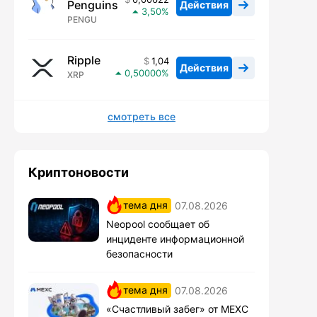
Penguins
Действия
3,50
PENGU
Ripple
1,04
Действия
0,50000
XRP
смотреть все
Криптоновости
тема дня
07.08.2026
Neopool сообщает об
инциденте информационной
безопасности
тема дня
07.08.2026
«Счастливый забег» от MEXC