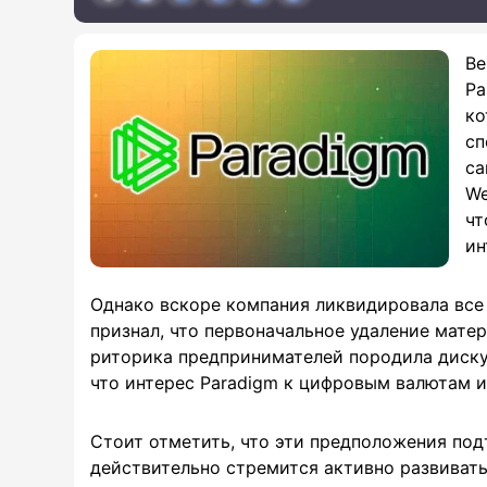
Ве
Pa
ко
сп
са
We
чт
ин
Однако вскоре компания ликвидировала все 
признал, что первоначальное удаление мате
риторика предпринимателей породила диску
что интерес Paradigm к цифровым валютам и
Стоит отметить, что эти предположения подт
действительно стремится активно развивать