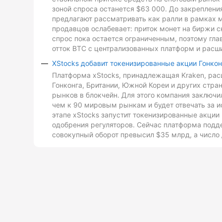
зоной спроса останется $63 000. До закреплен
предлагают рассматривать как ралли в рамках 
продавцов ослабевает: приток монет на биржи с
спрос пока остается ограниченным, поэтому гл
отток BTC с централизованных платформ и расш
XStocks добавит токенизированные акции Гонкон
Платформа xStocks, принадлежащая Kraken, расш
Гонконга, Британии, Южной Кореи и других стр
рынков в блокчейн. Для этого компания заключи
чем к 90 мировым рынкам и будет отвечать за и
этапе xStocks запустит токенизированные акции 
одобрения регуляторов. Сейчас платформа подд
совокупный оборот превысил $35 млрд, а число 