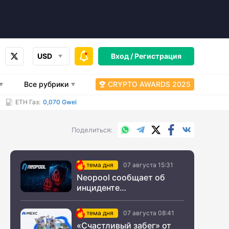
USD
Вход /
Регистрация
Все рубрики
CRYPTO AWARDS 2025
ETH Газ:
0,070 Gwei
WhatsApp
Telegram
X.com
Facebook
Вконтакт
Поделиться
тема дня
07 августа 15:31
Neopool сообщает об
инциденте
информационной
безопасности
тема дня
07 августа 08:41
«Счастливый забег» от