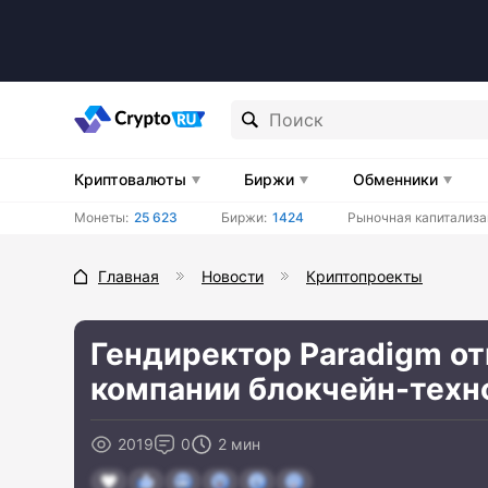
Криптовалюты
Биржи
Обменники
Монеты:
25 623
Биржи:
1424
Рыночная капитализа
Главная
Новости
Криптопроекты
Гендиректор Paradigm о
компании блокчейн-техн
2019
0
2 мин