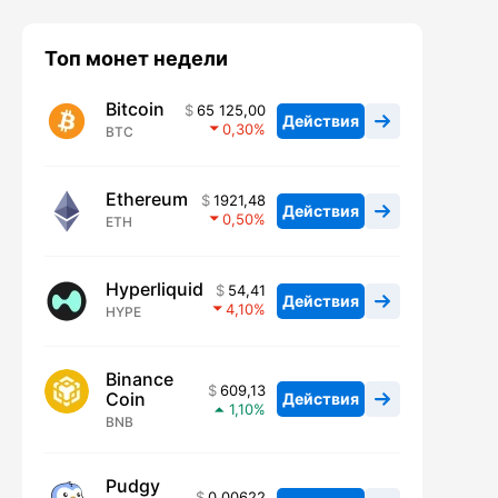
Топ монет недели
Bitcoin
65 125,00
Действия
0,30
BTC
Ethereum
1921,48
Действия
0,50
ETH
Hyperliquid
54,41
Действия
4,10
HYPE
Binance
609,13
Coin
Действия
1,10
BNB
Pudgy
0,00622