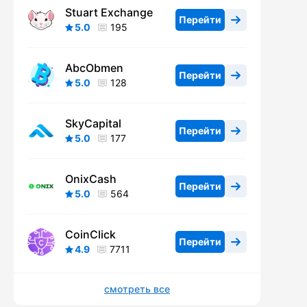
Stuart Exchange
Перейти
5.0
195
AbcObmen
Перейти
5.0
128
SkyCapital
Перейти
5.0
177
OnixCash
Перейти
5.0
564
CoinClick
Перейти
4.9
7711
смотреть все