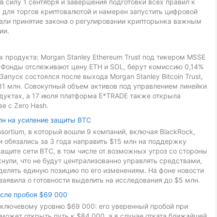
в силу 1 сентября и завершения подготовки всех правил к
 для торгов криптовалютой и намерен запустить цифровой
звали принятие закона о регулировании крипторынка важным
ии.
 продукта: Morgan Stanley Ethereum Trust под тикером MSSE
L. Фонды отслеживают цену ETH и SOL, берут комиссию 0,14%
Запуск состоялся после выхода Morgan Stanley Bitcoin Trust,
81 млн. Совокупный объем активов под управлением линейки
дуктах, а 17 июля платформа E*TRADE также открыла
е с Zero Hash.
лн на усиление защиты BTC
onsortium, в который вошли 9 компаний, включая BlackRock,
ники обязались за 3 года направить $15 млн на поддержку
ащите сети BTC, в том числе от возможных угроз со стороны
ули, что не будут централизованно управлять средствами,
делять единую позицию по его изменениям. На фоне новости
заявила о готовности выделить на исследования до $5 млн.
осле пробоя $69 000
к ключевому уровню $69 000: его уверенный пробой при
может открыть путь к $84 000, а в случае отката ближайшей