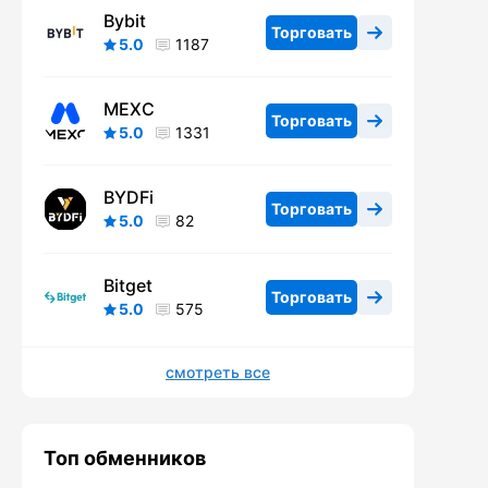
Bybit
Торговать
5.0
1187
MEXC
Торговать
5.0
1331
BYDFi
Торговать
5.0
82
Bitget
Торговать
5.0
575
смотреть все
Топ обменников