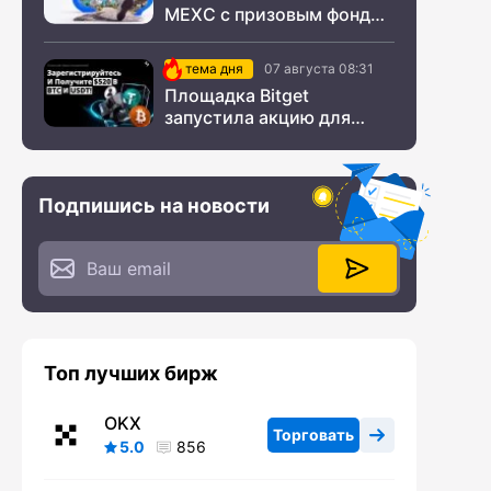
MEXC с призовым фондом
$200 000
тема дня
07 августа 08:31
Площадка Bitget
запустила акцию для
новых пользователей из
СНГ
Подпишись на новости
Топ лучших бирж
OKX
Торговать
5.0
856