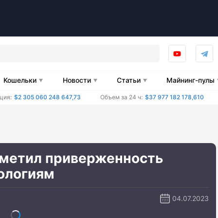
Кошельки
Новости
Статьи
Майнинг-пулы
ция:
$2 305 060 248 647,73
Объем за 24 ч:
$37 977 182 178,610
тметил приверженность
ологиям
04.07.2023