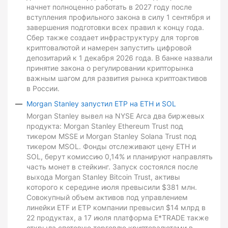
начнет полноценно работать в 2027 году после
вступления профильного закона в силу 1 сентября и
завершения подготовки всех правил к концу года.
Сбер также создает инфраструктуру для торгов
криптовалютой и намерен запустить цифровой
депозитарий к 1 декабря 2026 года. В банке назвали
принятие закона о регулировании крипторынка
важным шагом для развития рынка криптоактивов
в России.
Morgan Stanley запустил ETP на ETH и SOL
Morgan Stanley вывел на NYSE Arca два биржевых
продукта: Morgan Stanley Ethereum Trust под
тикером MSSE и Morgan Stanley Solana Trust под
тикером MSOL. Фонды отслеживают цену ETH и
SOL, берут комиссию 0,14% и планируют направлять
часть монет в стейкинг. Запуск состоялся после
выхода Morgan Stanley Bitcoin Trust, активы
которого к середине июля превысили $381 млн.
Совокупный объем активов под управлением
линейки ETF и ETP компании превысил $14 млрд в
22 продуктах, а 17 июля платформа E*TRADE также
открыла спотовую торговлю криптовалютами в