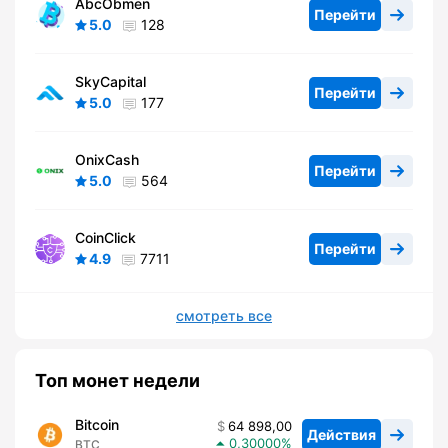
AbcObmen
Перейти
5.0
128
SkyCapital
Перейти
5.0
177
OnixCash
Перейти
5.0
564
CoinClick
Перейти
4.9
7711
смотреть все
Топ монет недели
Bitcoin
64 898,00
Действия
0,30000
BTC