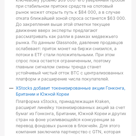
при стабильном притоке средств на спотовый
рынок может открыть путь к $84 000, а в случае
отката ближайшей зоной спроса останется $63 000.
До закрепления выше этой отметки текущее
движение вверх эксперты предлагают
рассматривать как ралли в рамках медвежьего
рынка. По данным Glassnode, давление продавцов
ослабевает: приток монет на биржи снизился, а
потоки в ETF стали положительными. При этом
спрос пока остается ограниченным, поэтому
главным сигналом смены тренда станет
устойчивый чистый отток BTC с централизованных
платформ и расширение числа покупателей.
XStocks добавит токенизированные акции Гонконга,
Британии и Южной Кореи
Платформа xStocks, принадлежащая Kraken,
расширит линейку токенизированных акций за счет
бумаг из Гонконга, Британии, Южной Кореи и других
стран на фоне усиливающейся конкуренции за
перевод фондовых рынков в блокчейн. Для этого
компания заключила партнерство с GTN, которая