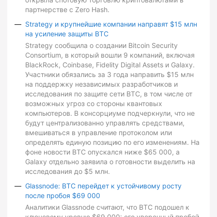
партнерстве с Zero Hash.
Strategy и крупнейшие компании направят $15 млн
на усиление защиты BTC
Strategy сообщила о создании Bitcoin Security
Consortium, в который вошли 9 компаний, включая
BlackRock, Coinbase, Fidelity Digital Assets и Galaxy.
Участники обязались за 3 года направить $15 млн
на поддержку независимых разработчиков и
исследования по защите сети BTC, в том числе от
возможных угроз со стороны квантовых
компьютеров. В консорциуме подчеркнули, что не
будут централизованно управлять средствами,
вмешиваться в управление протоколом или
определять единую позицию по его изменениям. На
фоне новости BTC опускался ниже $65 000, а
Galaxy отдельно заявила о готовности выделить на
исследования до $5 млн.
Glassnode: BTC перейдет к устойчивому росту
после пробоя $69 000
Аналитики Glassnode считают, что BTC подошел к
ключевому уровню $69 000: его уверенный пробой