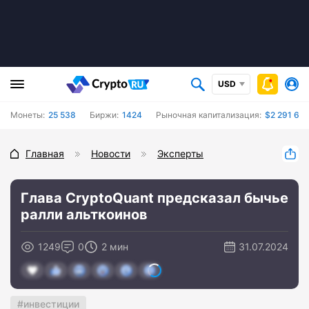
USD
Монеты:
25 538
Биржи:
1424
Рыночная капитализация:
$2 291 670
Главная
Новости
Эксперты
Глава CryptoQuant предсказал бычье
ралли альткоинов
1249
0
2 мин
31.07.2024
инвестиции