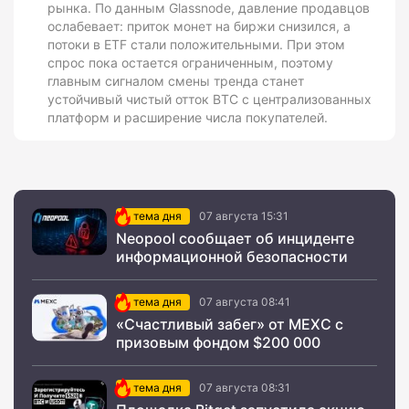
рынка. По данным Glassnode, давление продавцов
ослабевает: приток монет на биржи снизился, а
потоки в ETF стали положительными. При этом
спрос пока остается ограниченным, поэтому
главным сигналом смены тренда станет
устойчивый чистый отток BTC с централизованных
платформ и расширение числа покупателей.
тема дня
07 августа 15:31
Neopool сообщает об инциденте
информационной безопасности
тема дня
07 августа 08:41
«Счастливый забег» от MEXC с
призовым фондом $200 000
тема дня
07 августа 08:31