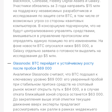
BlackRock, Coinbase, Fidelity Digital Assets и Galaxy.
Участники обязались за 3 года направить $15 млн
на поддержку независимых разработчиков и
исследования по защите сети BTC, в том числе от
возможных угроз со стороны квантовых
компьютеров. В консорциуме подчеркнули, что не
будут централизованно управлять средствами,
вмешиваться в управление протоколом или
определять единую позицию по его изменениям. На
фоне новости BTC опускался ниже $65 000, а
Galaxy отдельно заявила о готовности выделить на
исследования до $5 млн.
Glassnode: BTC перейдет к устойчивому росту
после пробоя $69 000
Аналитики Glassnode считают, что BTC подошел к
ключевому уровню $69 000: его уверенный пробой
при стабильном притоке средств на спотовый
рынок может открыть путь к $84 000, а в случае
отката ближайшей зоной спроса останется $63 000.
До закрепления выше этой отметки текущее
движение вверх эксперты предлагают
рассматривать как ралли в рамках медвежьего