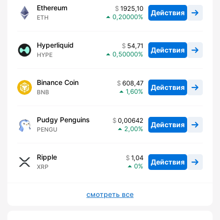
Ethereum
1925,10
Действия
0,20000
ETH
Hyperliquid
54,71
Действия
0,50000
HYPE
Binance Coin
608,47
Действия
1,60
BNB
Pudgy Penguins
0,00642
Действия
2,00
PENGU
Ripple
1,04
Действия
0
XRP
смотреть все