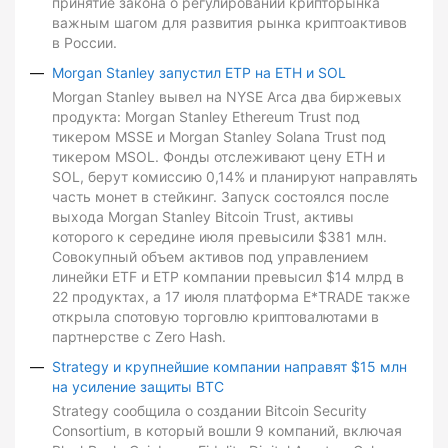
принятие закона о регулировании крипторынка
важным шагом для развития рынка криптоактивов
в России.
Morgan Stanley запустил ETP на ETH и SOL
Morgan Stanley вывел на NYSE Arca два биржевых
продукта: Morgan Stanley Ethereum Trust под
тикером MSSE и Morgan Stanley Solana Trust под
тикером MSOL. Фонды отслеживают цену ETH и
SOL, берут комиссию 0,14% и планируют направлять
часть монет в стейкинг. Запуск состоялся после
выхода Morgan Stanley Bitcoin Trust, активы
которого к середине июля превысили $381 млн.
Совокупный объем активов под управлением
линейки ETF и ETP компании превысил $14 млрд в
22 продуктах, а 17 июля платформа E*TRADE также
открыла спотовую торговлю криптовалютами в
партнерстве с Zero Hash.
Strategy и крупнейшие компании направят $15 млн
на усиление защиты BTC
Strategy сообщила о создании Bitcoin Security
Consortium, в который вошли 9 компаний, включая