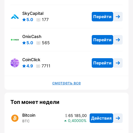
SkyCapital
Перейти
5.0
177
OnixCash
Перейти
5.0
565
CoinClick
Перейти
4.9
7711
смотреть все
Топ монет недели
Bitcoin
65 185,00
Действия
0,40000
BTC