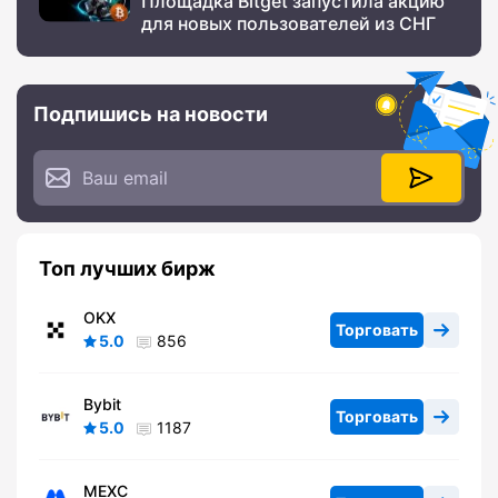
Площадка Bitget запустила акцию
для новых пользователей из СНГ
Подпишись на новости
Топ лучших бирж
OKX
Торговать
5.0
856
Bybit
Торговать
5.0
1187
MEXC