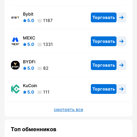
Bybit
Торговать
5.0
1187
MEXC
Торговать
5.0
1331
BYDFi
Торговать
5.0
82
KuCoin
Торговать
5.0
111
смотреть все
Топ обменников