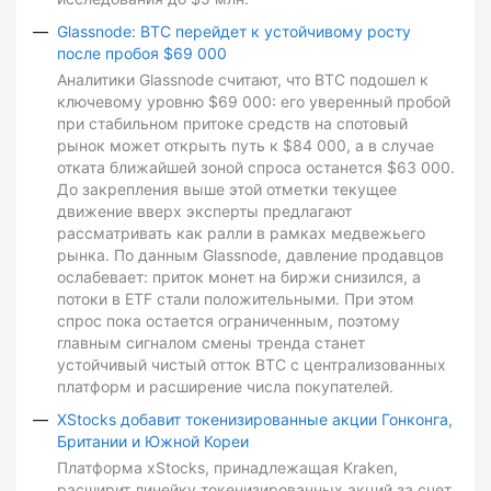
Glassnode: BTC перейдет к устойчивому росту
после пробоя $69 000
Аналитики Glassnode считают, что BTC подошел к
ключевому уровню $69 000: его уверенный пробой
при стабильном притоке средств на спотовый
рынок может открыть путь к $84 000, а в случае
отката ближайшей зоной спроса останется $63 000.
До закрепления выше этой отметки текущее
движение вверх эксперты предлагают
рассматривать как ралли в рамках медвежьего
рынка. По данным Glassnode, давление продавцов
ослабевает: приток монет на биржи снизился, а
потоки в ETF стали положительными. При этом
спрос пока остается ограниченным, поэтому
главным сигналом смены тренда станет
устойчивый чистый отток BTC с централизованных
платформ и расширение числа покупателей.
XStocks добавит токенизированные акции Гонконга,
Британии и Южной Кореи
Платформа xStocks, принадлежащая Kraken,
расширит линейку токенизированных акций за счет