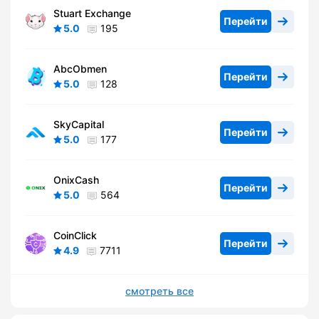
Stuart Exchange
Перейти
5.0
195
AbcObmen
Перейти
5.0
128
SkyCapital
Перейти
5.0
177
OnixCash
Перейти
5.0
564
CoinClick
Перейти
4.9
7711
смотреть все