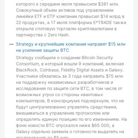
которого к середине июля превысили $381 млн.
Совокупный объем активов под управлением
линейки ETF и ETP компании превысил $14 млрд в
22 продуктах, а 17 июля платформа E*TRADE также
открыла спотовую торговлю криптовалютами в
партнерстве с Zero Hash.
Strategy и крупнейшие компании направят $15 млн
на усиление защиты BTC
Strategy сообщила о создании Bitcoin Security
Consortium, в который вошли 9 компаний, включая
BlackRock, Coinbase, Fidelity Digital Assets и Galaxy.
Участники обязались за 3 года направить $15 млн
на поддержку независимых разработчиков и
исследования по защите сети BTC, в том числе от
возможных угроз со стороны квантовых
компьютеров. В консорциуме подчеркнули, что не
будут централизованно управлять средствами,
вмешиваться в управление протоколом или
определять единую позицию по его изменениям. На
фоне новости BTC опускался ниже $65 000, а
Galaxy отдельно заявила о готовности выделить на
исследования до $5 млн.