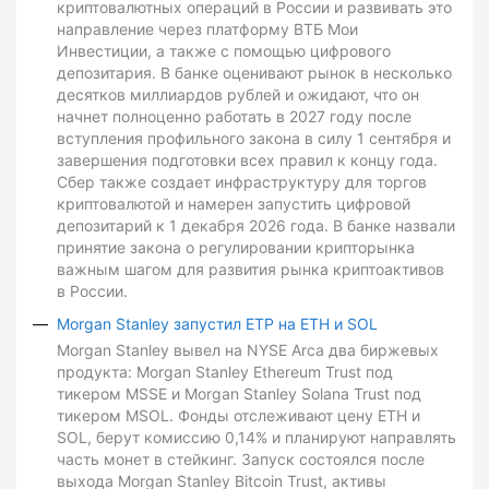
криптовалютных операций в России и развивать это
направление через платформу ВТБ Мои
Инвестиции, а также с помощью цифрового
депозитария. В банке оценивают рынок в несколько
десятков миллиардов рублей и ожидают, что он
начнет полноценно работать в 2027 году после
вступления профильного закона в силу 1 сентября и
завершения подготовки всех правил к концу года.
Сбер также создает инфраструктуру для торгов
криптовалютой и намерен запустить цифровой
депозитарий к 1 декабря 2026 года. В банке назвали
принятие закона о регулировании крипторынка
важным шагом для развития рынка криптоактивов
в России.
Morgan Stanley запустил ETP на ETH и SOL
Morgan Stanley вывел на NYSE Arca два биржевых
продукта: Morgan Stanley Ethereum Trust под
тикером MSSE и Morgan Stanley Solana Trust под
тикером MSOL. Фонды отслеживают цену ETH и
SOL, берут комиссию 0,14% и планируют направлять
часть монет в стейкинг. Запуск состоялся после
выхода Morgan Stanley Bitcoin Trust, активы