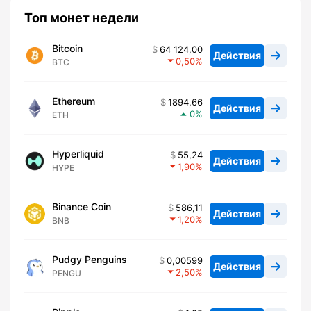
Топ монет недели
Bitcoin
64 124,00
Действия
0,50
BTC
Ethereum
1894,66
Действия
0
ETH
Hyperliquid
55,24
Действия
1,90
HYPE
Binance Coin
586,11
Действия
1,20
BNB
Pudgy Penguins
0,00599
Действия
2,50
PENGU