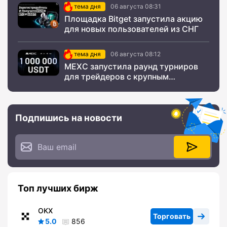
тема дня
06 августа 08:31
Площадка Bitget запустила акцию
для новых пользователей из СНГ
тема дня
06 августа 08:12
MEXC запустила раунд турниров
для трейдеров с крупным
призовым фондом
Подпишись на новости
Топ лучших бирж
OKX
Торговать
5.0
856