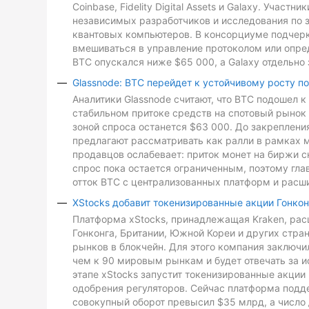
Coinbase, Fidelity Digital Assets и Galaxy. Участ
независимых разработчиков и исследования по з
квантовых компьютеров. В консорциуме подчеркн
вмешиваться в управление протоколом или опре
BTC опускался ниже $65 000, а Galaxy отдельно 
Glassnode: BTC перейдет к устойчивому росту п
Аналитики Glassnode считают, что BTC подошел 
стабильном притоке средств на спотовый рынок 
зоной спроса останется $63 000. До закреплен
предлагают рассматривать как ралли в рамках 
продавцов ослабевает: приток монет на биржи с
спрос пока остается ограниченным, поэтому гл
отток BTC с централизованных платформ и расш
XStocks добавит токенизированные акции Гонкон
Платформа xStocks, принадлежащая Kraken, расш
Гонконга, Британии, Южной Кореи и других стр
рынков в блокчейн. Для этого компания заключи
чем к 90 мировым рынкам и будет отвечать за и
этапе xStocks запустит токенизированные акции 
одобрения регуляторов. Сейчас платформа подд
совокупный оборот превысил $35 млрд, а число 