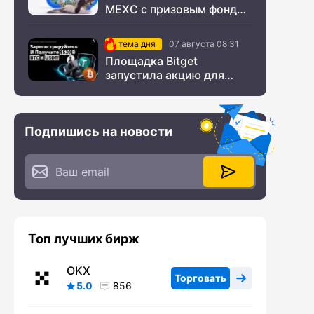
MEXC с призовым фондом
$200 000
тема дня
07 августа 08:31
Площадка Bitget
запустила акцию для
новых пользователей из
СНГ
Подпишись на новости
Топ лучших бирж
OKX
Торговать
5.0
856