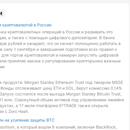
и
и криптовалютой в России
ка криптовалютных операций в России и развивать это
ии, а также с помощью цифрового депозитария. В банке
ов рублей и ожидают, что он начнет полноценно работать в
в силу 1 сентября и завершения подготовки всех правил к
 для торгов криптовалютой и намерен запустить цифровой
звали принятие закона о регулировании крипторынка важным
ии.
 продукта: Morgan Stanley Ethereum Trust под тикером MSSE
L. Фонды отслеживают цену ETH и SOL, берут комиссию 0,14%
Запуск состоялся после выхода Morgan Stanley Bitcoin Trust,
81 млн. Совокупный объем активов под управлением линейки
дуктах, а 17 июля платформа E*TRADE также открыла
е с Zero Hash.
лн на усиление защиты BTC
onsortium, в который вошли 9 компаний, включая BlackRock,