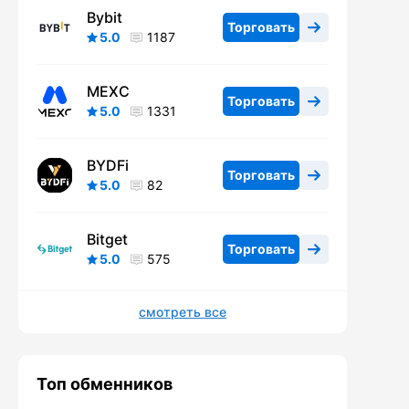
Bybit
Торговать
5.0
1187
MEXC
Торговать
5.0
1331
BYDFi
Торговать
5.0
82
Bitget
Торговать
5.0
575
смотреть все
Топ обменников