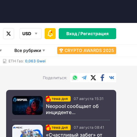
USD
Вход /
Регистрация
Все рубрики
CRYPTO AWARDS 2025
ETH Газ:
0,063 Gwei
WhatsApp
Telegram
X.com
Facebook
Вконтакт
Поделиться
тема дня
07 августа 15:31
Neopool сообщает об
инциденте
информационной
безопасности
тема дня
07 августа 08:41
«Счастливый забег» от