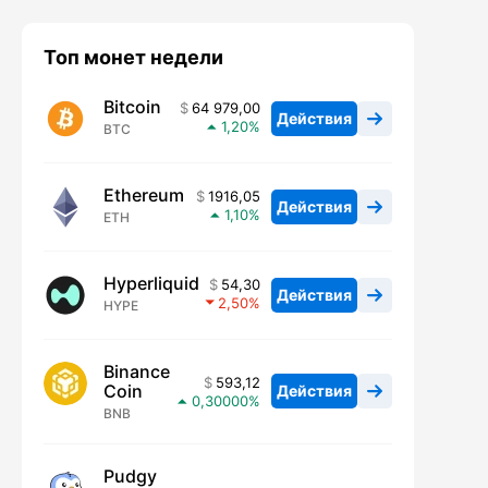
Топ монет недели
Bitcoin
64 979,00
Действия
1,20
BTC
Ethereum
1916,05
Действия
1,10
ETH
Hyperliquid
54,30
Действия
2,50
HYPE
Binance
593,12
Coin
Действия
0,30000
BNB
Pudgy