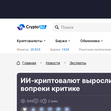
Криптовалюты
Биржи
Обменники
Монеты:
25 623
Биржи:
1424
Рыночная капитализа
Главная
Новости
Эксперты
ИИ-криптовалют выросли 
вопреки критике
949
0
2 мин