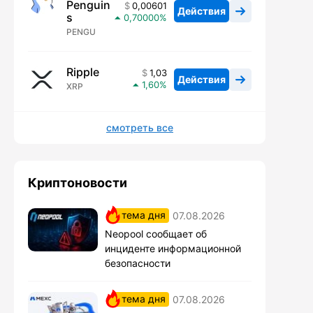
Penguin
0,00601
Действия
s
0,70000
PENGU
Ripple
1,03
Действия
1,60
XRP
смотреть все
Криптоновости
тема дня
07.08.2026
Neopool сообщает об
инциденте информационной
безопасности
тема дня
07.08.2026