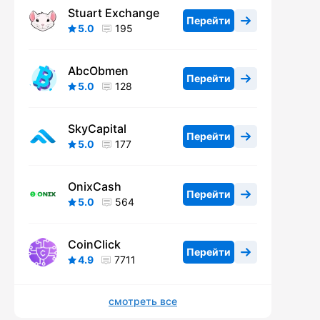
Stuart Exchange
Перейти
5.0
195
AbcObmen
Перейти
5.0
128
SkyCapital
Перейти
5.0
177
OnixCash
Перейти
5.0
564
CoinClick
Перейти
4.9
7711
смотреть все