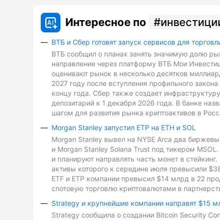
Интересное по
инвестици
ВТБ и Сбер готовят запуск сервисов для торговл
ВТБ сообщил о планах занять значимую долю рын
направление через платформу ВТБ Мои Инвестиц
оценивают рынок в несколько десятков миллиард
2027 году после вступления профильного закона 
концу года. Сбер также создает инфраструктуру
депозитарий к 1 декабря 2026 года. В банке на
шагом для развития рынка криптоактивов в Росс
Morgan Stanley запустил ETP на ETH и SOL
Morgan Stanley вывел на NYSE Arca два биржевых
и Morgan Stanley Solana Trust под тикером MSO
и планируют направлять часть монет в стейкинг. 
активы которого к середине июля превысили $3
ETF и ETP компании превысил $14 млрд в 22 про
спотовую торговлю криптовалютами в партнерств
Strategy и крупнейшие компании направят $15 м
Strategy сообщила о создании Bitcoin Security C