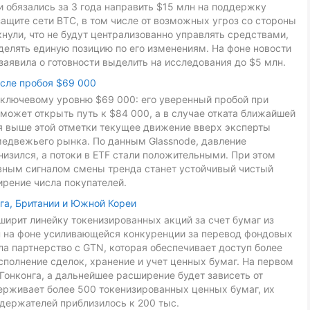
ники обязались за 3 года направить $15 млн на поддержку
ащите сети BTC, в том числе от возможных угроз со стороны
ули, что не будут централизованно управлять средствами,
делять единую позицию по его изменениям. На фоне новости
заявила о готовности выделить на исследования до $5 млн.
осле пробоя $69 000
к ключевому уровню $69 000: его уверенный пробой при
может открыть путь к $84 000, а в случае отката ближайшей
ия выше этой отметки текущее движение вверх эксперты
медвежьего рынка. По данным Glassnode, давление
низился, а потоки в ETF стали положительными. При этом
авным сигналом смены тренда станет устойчивый чистый
ирение числа покупателей.
га, Британии и Южной Кореи
ирит линейку токенизированных акций за счет бумаг из
ан на фоне усиливающейся конкуренции за перевод фондовых
ла партнерство с GTN, которая обеспечивает доступ более
сполнение сделок, хранение и учет ценных бумаг. На первом
Гонконга, а дальнейшее расширение будет зависеть от
ерживает более 500 токенизированных ценных бумаг, их
держателей приблизилось к 200 тыс.