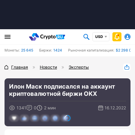
USD
Монеты:
25 645
Биржи:
1424
Рыночная капитализация:
$2 298 04
Главная
Новости
Эксперты
Илон Маск подписался на аккаунт
криптовалютной биржи OKX
1341
0
2 мин
16.12.2022