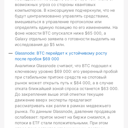
возможных угроз со стороны квантовых
компьютеров. В консорциуме подчеркнули, что не
будут централизованно управлять средствами,
вмешиваться в управление протоколом или
определять единую позицию по его изменениям. На
фоне новости BTC опускался ниже $65 000, а
Galaxy отдельно заявила о готовности выделить на
исследования до $5 млн.
Glassnode: BTC перейдет к устойчивому росту
после пробоя $69 000
Аналитики Glassnode считают, что BTC подошел к
ключевому уровню $69 000: его уверенный пробой
при стабильном притоке средств на спотовый
рынок может открыть путь к $84 000, а в случае
отката ближайшей зоной спроса останется $63 000.
До закрепления выше этой отметки текущее
движение вверх эксперты предлагают
рассматривать как ралли в рамках медвежьего
рынка. По данным Glassnode, давление продавцов
ослабевает: приток монет на биржи снизился, а
потоки в ETF стали положительными. При этом