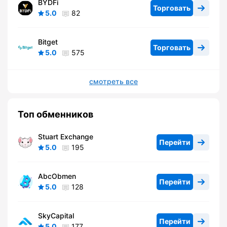
BYDFi
Торговать
5.0
82
Bitget
Торговать
5.0
575
смотреть все
Топ обменников
Stuart Exchange
Перейти
5.0
195
AbcObmen
Перейти
5.0
128
SkyCapital
Перейти
5.0
177