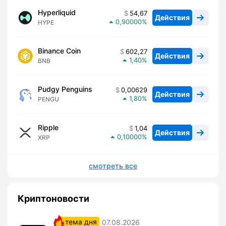
Hyperliquid
54,67
Действия
0,90000
HYPE
Binance Coin
602,27
Действия
1,40
BNB
Pudgy Penguins
0,00629
Действия
1,80
PENGU
Ripple
1,04
Действия
0,10000
XRP
смотреть все
Криптоновости
тема дня
07.08.2026