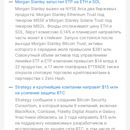
Morgan Stanley запустил ETP на ETH и SOL
Morgan Stanley вывел на NYSE Arca два биржевых
продукта: Morgan Stanley Ethereum Trust под
тикером MSSE и Morgan Stanley Solana Trust под
тикером MSOL. Фонды отслеживают цену ETH и
SOL, берут комиссию 0,14% и планируют направлять
часть монет в стейкинг. Запуск состоялся после
выхода Morgan Stanley Bitcoin Trust, активы
которого к середине июля превысили $381 млн.
Совокупный объем активов под управлением
линейки ETF и ETP компании превысил $14 млрд в
22 продуктах, а 17 июля платформа E*TRADE также
открыла спотовую торговлю криптовалютами в
партнерстве с Zero Hash.
Strategy и крупнейшие компании направят $15 млн
на усиление защиты BTC
Strategy сообщила о создании Bitcoin Security
Consortium, в который вошли 9 компаний, включая
BlackRock, Coinbase, Fidelity Digital Assets и Galaxy.
Участники обязались за 3 года направить $15 млн
на поддержку независимых разработчиков и
исследования по защите сети BTC, в том числе от