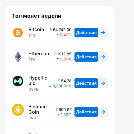
Топ монет недели
Bitcoin
64 742,00
Действия
0,40
BTC
Ethereum
1912,85
Действия
0,30
ETH
Hyperliq
54,78
uid
Действия
0,80000
HYPE
Binance
600,97
Coin
Действия
1,30
BNB