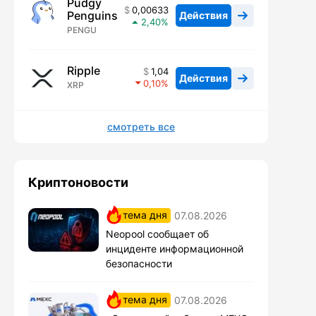
Pudgy
0,00633
Penguins
Действия
2,40
PENGU
Ripple
1,04
Действия
0,10
XRP
смотреть все
Криптоновости
тема дня
07.08.2026
Neopool сообщает об
инциденте информационной
безопасности
тема дня
07.08.2026