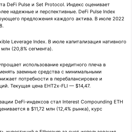
 DeFi Pulse и Set Protocol. Индекс оценивает
ее надежные и перспективные. DeFi Pulse Index
рующего предложения каждого актива. В июле 2022
8.
ible Leverage Index. В июле капитализация нативного
 млн (20,8% сегмента).
x упрощает использование кредитного плеча в
именять заемные средства с минимальными
нижает потребности в перебалансировке и
ий. Текущая цена EHT2x-FLI — $14,47.
зации DeFi-индексов стал Interest Compounding ETH
нивается в $11,72 млн (12,4% рынка), курс
ь инвестиций в Ethereum за счет использования