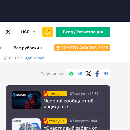
USD
Вход /
Регистрация
Все рубрики
CRYPTO AWARDS 2025
ETH Газ:
0,060 Gwei
WhatsApp
Telegram
X.com
Facebook
Вконтакт
Поделиться
тема дня
07 августа 15:31
Neopool сообщает об
инциденте
информационной
безопасности
тема дня
07 августа 08:41
«Счастливый забег» от