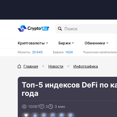
Криптовалюты
Биржи
Обменники
Монеты:
25 645
Биржи:
1424
Рыночная капитализа
Главная
Новости
Инфографика
Топ-5 индексов DeFi по 
года
10087
0
3 мин