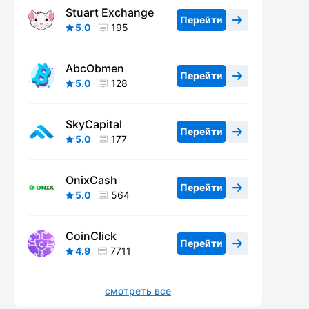
Stuart Exchange
Перейти
5.0
195
AbcObmen
Перейти
5.0
128
SkyCapital
Перейти
5.0
177
OnixCash
Перейти
5.0
564
CoinClick
Перейти
4.9
7711
смотреть все