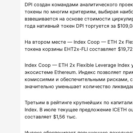
DPI создан командами аналитического проекта
токены по многим критериям, выбирая наибол
взвешивается на основе стоимости циркули
года нативный токен DPI торгуется за $109,0
На втором месте — Index Coop — ETH 2x Flex
токена корзины EHT2x-FLI составляет $19,72
Index Coop — ETH 2x Flexible Leverage Inde
экосистеме Ethereum. Индекс позволяет пр
комиссиями и обеспечительными рисками, с
значительно уменьшает количество ликвидац
Третьим в рейтинге крупнейших по капитали
Index. В июле текущее предложение ICETH оце
составляет $1,56 тыс.
Индекс обеспечивает повышенную доходност