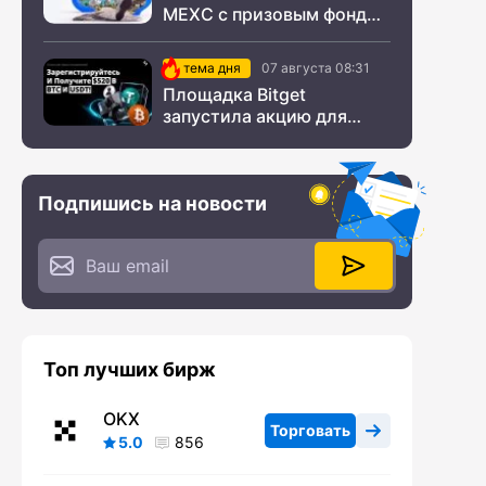
MEXC с призовым фондом
$200 000
тема дня
07 августа 08:31
Площадка Bitget
запустила акцию для
новых пользователей из
СНГ
Подпишись на новости
Топ лучших бирж
OKX
Торговать
5.0
856