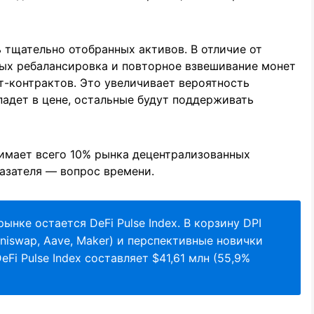
 тщательно отобранных активов. В отличие от
ых ребалансировка и повторное взвешивание монет
-контрактов. Это увеличивает вероятность
падет в цене, остальные будут поддерживать
нимает всего 10% рынка децентрализованных
казателя — вопрос времени.
нке остается DeFi Pulse Index. В корзину DPI
niswap, Aave, Maker) и перспективные новички
DeFi Pulse Index составляет $41,61 млн (55,9%