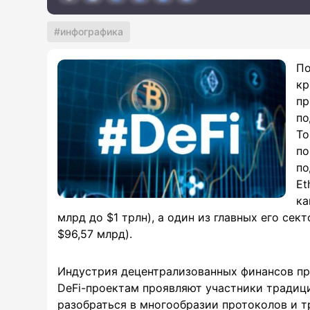
инфографика
По
кр
пр
по
То
по
по
Et
ка
млрд до $1 трлн), а один из главных его сек
$96,57 млрд).
Индустрия децентрализованных финансов пр
DeFi-проектам проявляют участники традиц
разобраться в многообразии протоколов и т