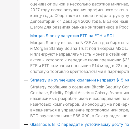
оценивают рынок в несколько десятков миллиард
2027 году после вступления профильного закона 
концу года. Сбер также создает инфраструктуру
депозитарий к 1 декабря 2026 года. В банке на
шагом для развития рынка криптоактивов в Росс
Morgan Stanley запустил ETP на ETH и SOL
Morgan Stanley вывел на NYSE Arca два биржевых
и Morgan Stanley Solana Trust под тикером MSO
и планируют направлять часть монет в стейкинг. 
активы которого к середине июля превысили $3
ETF и ETP компании превысил $14 млрд в 22 про
спотовую торговлю криптовалютами в партнерств
Strategy и крупнейшие компании направят $15 м
Strategy сообщила о создании Bitcoin Security C
Coinbase, Fidelity Digital Assets и Galaxy. Участ
независимых разработчиков и исследования по з
квантовых компьютеров. В консорциуме подчеркн
вмешиваться в управление протоколом или опре
BTC опускался ниже $65 000, а Galaxy отдельно 
Glassnode: BTC перейдет к устойчивому росту п