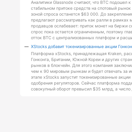
Аналитики Glassnode считают, что BTC подошел 
стабильном притоке средств на спотовый рынок 
зоной спроса останется $63 000. До закреплен
предлагают рассматривать как ралли в рамках 
продавцов ослабевает: приток монет на биржи с
спрос пока остается ограниченным, поэтому гл
отток BTC с централизованных платформ и расш
XStocks добавит токенизированные акции Гонкон
Платформа xStocks, принадлежащая Kraken, расш
Гонконга, Британии, Южной Кореи и других стр
рынков в блокчейн. Для этого компания заключи
чем к 90 мировым рынкам и будет отвечать за и
этапе xStocks запустит токенизированные акции 
одобрения регуляторов. Сейчас платформа подд
совокупный оборот превысил $35 млрд, а число 