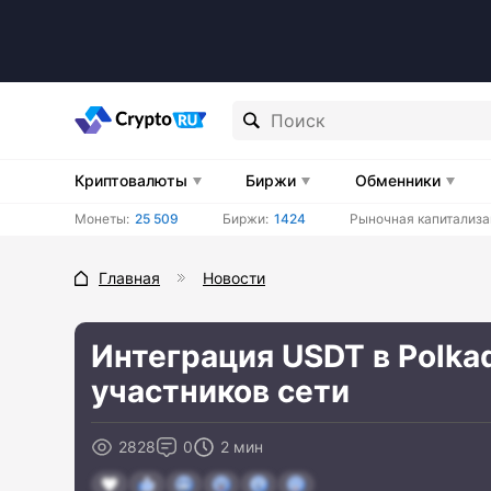
Криптовалюты
Биржи
Обменники
Монеты:
25 509
Биржи:
1424
Рыночная капитализа
Главная
Новости
Интеграция USDT в Polka
участников сети
2828
0
2 мин