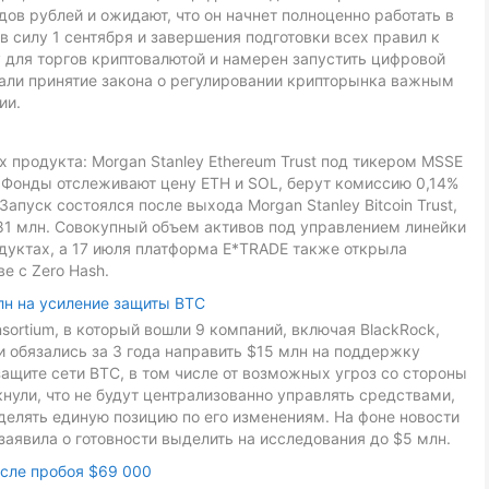
ов рублей и ожидают, что он начнет полноценно работать в
в силу 1 сентября и завершения подготовки всех правил к
 для торгов криптовалютой и намерен запустить цифровой
звали принятие закона о регулировании крипторынка важным
ии.
 продукта: Morgan Stanley Ethereum Trust под тикером MSSE
L. Фонды отслеживают цену ETH и SOL, берут комиссию 0,14%
Запуск состоялся после выхода Morgan Stanley Bitcoin Trust,
81 млн. Совокупный объем активов под управлением линейки
дуктах, а 17 июля платформа E*TRADE также открыла
е с Zero Hash.
лн на усиление защиты BTC
onsortium, в который вошли 9 компаний, включая BlackRock,
ники обязались за 3 года направить $15 млн на поддержку
ащите сети BTC, в том числе от возможных угроз со стороны
ули, что не будут централизованно управлять средствами,
делять единую позицию по его изменениям. На фоне новости
заявила о готовности выделить на исследования до $5 млн.
осле пробоя $69 000