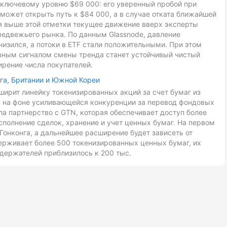
к ключевому уровню $69 000: его уверенный пробой при
может открыть путь к $84 000, а в случае отката ближайшей
ия выше этой отметки текущее движение вверх эксперты
медвежьего рынка. По данным Glassnode, давление
низился, а потоки в ETF стали положительными. При этом
авным сигналом смены тренда станет устойчивый чистый
ирение числа покупателей.
га, Британии и Южной Кореи
ирит линейку токенизированных акций за счет бумаг из
ан на фоне усиливающейся конкуренции за перевод фондовых
ла партнерство с GTN, которая обеспечивает доступ более
сполнение сделок, хранение и учет ценных бумаг. На первом
Гонконга, а дальнейшее расширение будет зависеть от
ерживает более 500 токенизированных ценных бумаг, их
держателей приблизилось к 200 тыс.