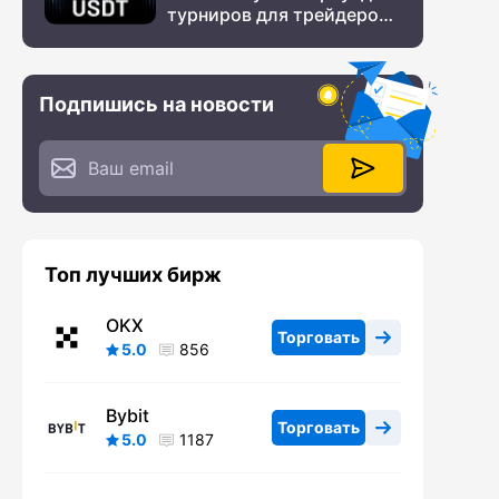
турниров для трейдеров
с крупным призовым
фондом
Подпишись на новости
Топ лучших бирж
OKX
Торговать
5.0
856
Bybit
Торговать
5.0
1187