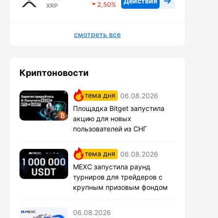
Действия
2,50
XRP
смотреть все
Криптоновости
тема дня
06.08.2026
Площадка Bitget запустила
акцию для новых
пользователей из СНГ
тема дня
06.08.2026
MEXC запустила раунд
турниров для трейдеров с
крупным призовым фондом
06.08.2026