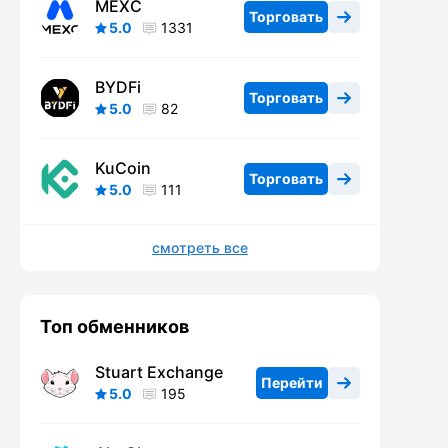
MEXC
Торговать
5.0
1331
BYDFi
Торговать
5.0
82
KuCoin
Торговать
5.0
111
смотреть все
Топ обменников
Stuart Exchange
Перейти
5.0
195