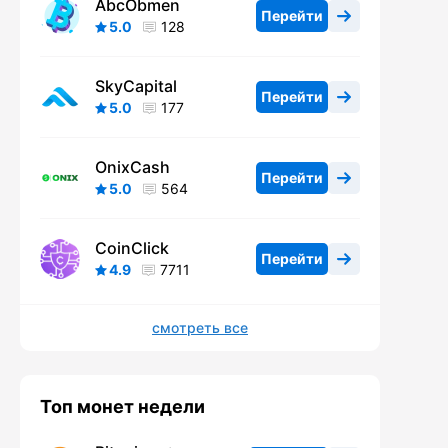
AbcObmen
Перейти
5.0
128
SkyCapital
Перейти
5.0
177
OnixCash
Перейти
5.0
564
CoinClick
Перейти
4.9
7711
смотреть все
Топ монет недели