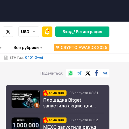
USD
Вход /
Регистрация
Все рубрики
CRYPTO AWARDS 2025
ETH Газ:
0,101 Gwei
WhatsApp
Telegram
X.com
Facebook
Вконтакт
Поделиться
тема дня
06 августа 08:31
Площадка Bitget
запустила акцию для
новых пользователей из
СНГ
тема дня
06 августа 08:12
MEXC запустила раунд