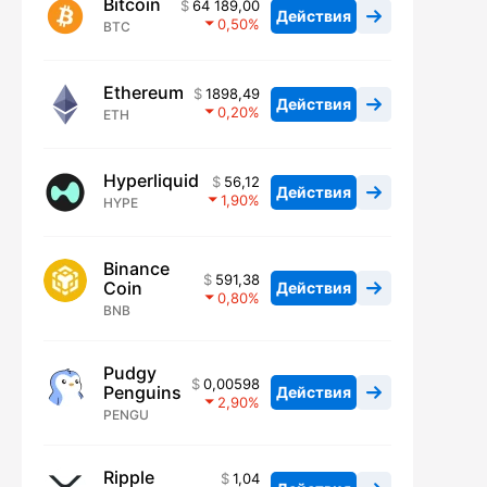
Bitcoin
64 189,00
Действия
0,50
BTC
Ethereum
1898,49
Действия
0,20
ETH
Hyperliquid
56,12
Действия
1,90
HYPE
Binance
591,38
Coin
Действия
0,80
BNB
Pudgy
0,00598
Penguins
Действия
2,90
PENGU
Ripple
1,04