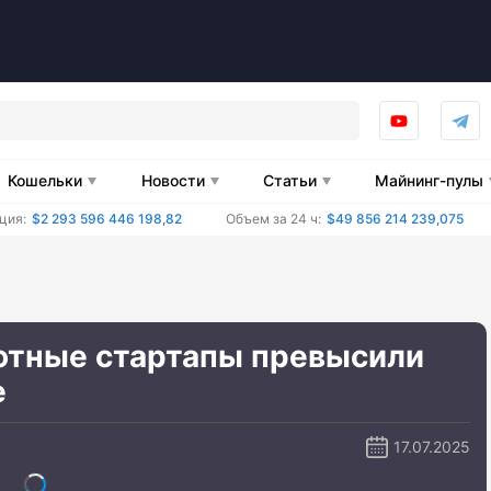
Кошельки
Новости
Статьи
Майнинг-пулы
ция:
$2 293 596 446 198,82
Объем за 24 ч:
$49 856 214 239,075
ютные стартапы превысили
е
17.07.2025