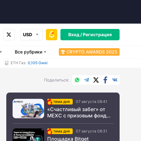
USD
Вход /
Регистрация
Все рубрики
CRYPTO AWARDS 2025
ETH Газ:
0,105 Gwei
WhatsApp
Telegram
X.com
Facebook
Вконтакт
Поделиться
тема дня
07 августа 08:41
«Счастливый забег» от
MEXC с призовым фондом
$200 000
тема дня
07 августа 08:31
Площадка Bitget