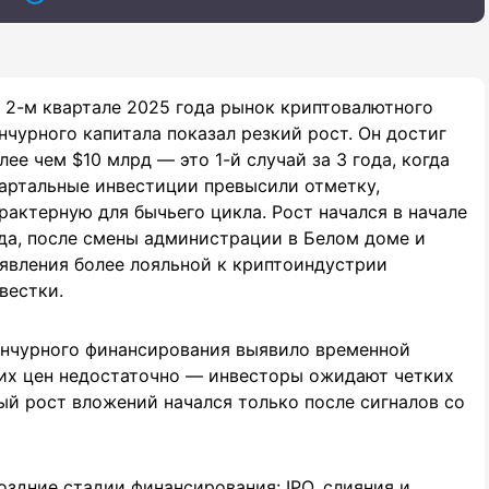
 2-м квартале 2025 года рынок криптовалютного
нчурного капитала показал резкий рост. Он достиг
лее чем $10 млрд — это 1-й случай за 3 года, когда
артальные инвестиции превысили отметку,
рактерную для бычьего цикла. Рост начался в начале
да, после смены администрации в Белом доме и
явления более лояльной к криптоиндустрии
вестки.
енчурного финансирования выявило временной
ких цен недостаточно — инвесторы ожидают четких
ый рост вложений начался только после сигналов со
здние стадии финансирования: IPO, слияния и