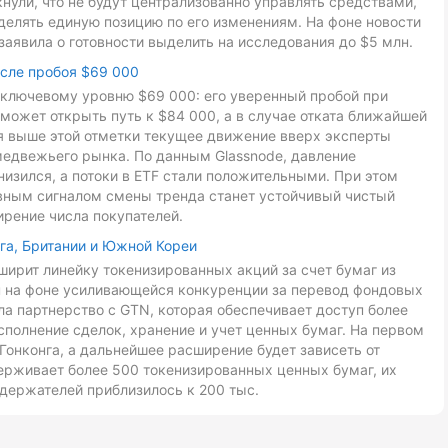
ули, что не будут централизованно управлять средствами,
делять единую позицию по его изменениям. На фоне новости
заявила о готовности выделить на исследования до $5 млн.
осле пробоя $69 000
к ключевому уровню $69 000: его уверенный пробой при
может открыть путь к $84 000, а в случае отката ближайшей
ия выше этой отметки текущее движение вверх эксперты
медвежьего рынка. По данным Glassnode, давление
низился, а потоки в ETF стали положительными. При этом
авным сигналом смены тренда станет устойчивый чистый
ирение числа покупателей.
га, Британии и Южной Кореи
ирит линейку токенизированных акций за счет бумаг из
ан на фоне усиливающейся конкуренции за перевод фондовых
ла партнерство с GTN, которая обеспечивает доступ более
сполнение сделок, хранение и учет ценных бумаг. На первом
Гонконга, а дальнейшее расширение будет зависеть от
ерживает более 500 токенизированных ценных бумаг, их
держателей приблизилось к 200 тыс.