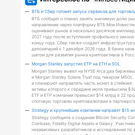
ВТБ и Сбер готовят запуск сервисов для торговл
ВТБ сообщил о планах занять значимую долю рын
направление через платформу ВТБ Мои Инвестиц
оценивают рынок в несколько десятков миллиард
2027 году после вступления профильного закона 
концу года. Сбер также создает инфраструктуру
депозитарий к 1 декабря 2026 года. В банке на
шагом для развития рынка криптоактивов в Росс
Morgan Stanley запустил ETP на ETH и SOL
Morgan Stanley вывел на NYSE Arca два биржевых
и Morgan Stanley Solana Trust под тикером MSO
и планируют направлять часть монет в стейкинг. 
активы которого к середине июля превысили $3
ETF и ETP компании превысил $14 млрд в 22 про
спотовую торговлю криптовалютами в партнерств
Strategy и крупнейшие компании направят $15 м
Strategy сообщила о создании Bitcoin Security C
Coinbase, Fidelity Digital Assets и Galaxy. Участ
независимых разработчиков и исследования по з