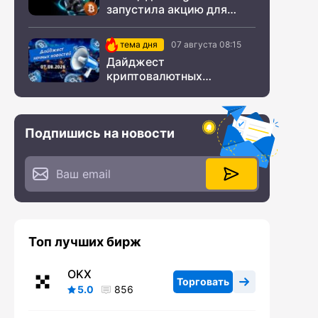
запустила акцию для
новых пользователей из
СНГ
тема дня
07 августа 08:15
Дайджест
криптовалютных
новостей за ночь 07
августа 2026 года
Подпишись на новости
Топ лучших бирж
OKX
Торговать
5.0
856