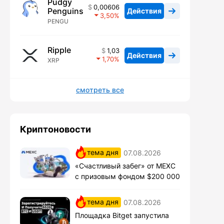
Pudgy
0,00606
Penguins
Действия
3,50
PENGU
Ripple
1,03
Действия
1,70
XRP
смотреть все
Криптоновости
тема дня
07.08.2026
«Счастливый забег» от MEXC
с призовым фондом $200 000
тема дня
07.08.2026
Площадка Bitget запустила