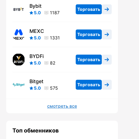
Bybit
Торговать
5.0
1187
MEXC
Торговать
5.0
1331
BYDFi
Торговать
5.0
82
Bitget
Торговать
5.0
575
смотреть все
Топ обменников