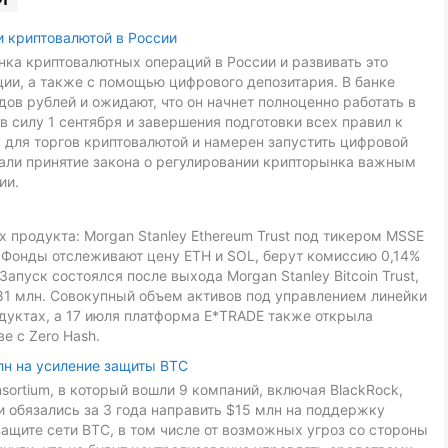
и криптовалютой в России
ка криптовалютных операций в России и развивать это
ии, а также с помощью цифрового депозитария. В банке
ов рублей и ожидают, что он начнет полноценно работать в
в силу 1 сентября и завершения подготовки всех правил к
 для торгов криптовалютой и намерен запустить цифровой
звали принятие закона о регулировании крипторынка важным
ии.
 продукта: Morgan Stanley Ethereum Trust под тикером MSSE
L. Фонды отслеживают цену ETH и SOL, берут комиссию 0,14%
Запуск состоялся после выхода Morgan Stanley Bitcoin Trust,
81 млн. Совокупный объем активов под управлением линейки
дуктах, а 17 июля платформа E*TRADE также открыла
е с Zero Hash.
лн на усиление защиты BTC
onsortium, в который вошли 9 компаний, включая BlackRock,
ники обязались за 3 года направить $15 млн на поддержку
ащите сети BTC, в том числе от возможных угроз со стороны