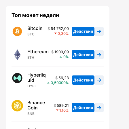
Топ монет недели
Bitcoin
64 762,00
Действия
0,30
BTC
Ethereum
1909,09
Действия
0
ETH
Hyperliq
56,23
uid
Действия
0,50000
HYPE
Binance
589,21
Coin
Действия
1,10
BNB