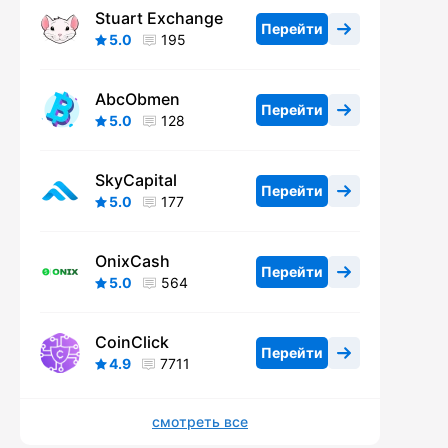
Stuart Exchange
Перейти
5.0
195
AbcObmen
Перейти
5.0
128
SkyCapital
Перейти
5.0
177
OnixCash
Перейти
5.0
564
CoinClick
Перейти
4.9
7711
смотреть все