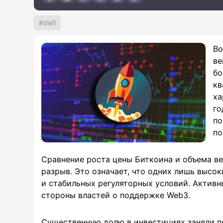
defi
Во
ве
бо
кв
ха
го
по
по
Сравнение роста цены Биткоина и объема в
разрыв. Это означает, что одних лишь высо
и стабильных регуляторных условий. Активн
стороны властей о поддержке Web3.
Существенную долю в инвестициях заняли по