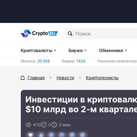
Криптовалюты
Биржи
Обменники
Монеты:
25 538
Биржи:
1424
Рыночная капитализа
Главная
Новости
Криптопроекты
Инвестиции в криптовал
$10 млрд во 2-м квартал
410
0
2 мин