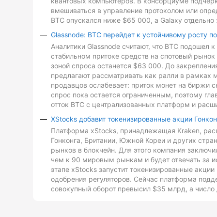
квантовых компьютеров. В консорциуме подчеркн
вмешиваться в управление протоколом или опре
BTC опускался ниже $65 000, а Galaxy отдельно 
Glassnode: BTC перейдет к устойчивому росту п
Аналитики Glassnode считают, что BTC подошел 
стабильном притоке средств на спотовый рынок 
зоной спроса останется $63 000. До закреплен
предлагают рассматривать как ралли в рамках 
продавцов ослабевает: приток монет на биржи с
спрос пока остается ограниченным, поэтому гл
отток BTC с централизованных платформ и расш
XStocks добавит токенизированные акции Гонкон
Платформа xStocks, принадлежащая Kraken, расш
Гонконга, Британии, Южной Кореи и других стр
рынков в блокчейн. Для этого компания заключи
чем к 90 мировым рынкам и будет отвечать за и
этапе xStocks запустит токенизированные акции 
одобрения регуляторов. Сейчас платформа подд
совокупный оборот превысил $35 млрд, а число 