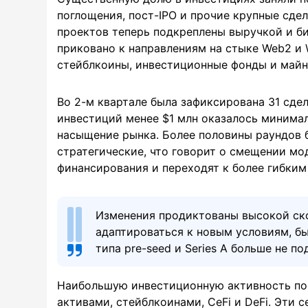
поглощения, пост-IPO и прочие крупные сде
проектов теперь подкреплены выручкой и б
приковано к направлениям на стыке Web2 и
стейблкоины, инвестиционные фонды и майн
Во 2-м квартале была зафиксирована 31 сде
инвестиций менее $1 млн оказалось минимал
насыщение рынка. Более половины раундов 
стратегические, что говорит о смещении мо
финансирования и переходят к более гибким
Изменения продиктованы высокой ск
адаптироваться к новым условиям, б
типа pre-seed и Series A больше не п
Наибольшую инвестиционную активность по
активами, стейблкоинами, CeFi и DeFi. Эти 