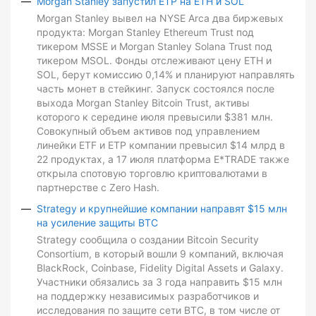
Morgan Stanley запустил ETP на ETH и SOL
Morgan Stanley вывел на NYSE Arca два биржевых
продукта: Morgan Stanley Ethereum Trust под
тикером MSSE и Morgan Stanley Solana Trust под
тикером MSOL. Фонды отслеживают цену ETH и
SOL, берут комиссию 0,14% и планируют направлять
часть монет в стейкинг. Запуск состоялся после
выхода Morgan Stanley Bitcoin Trust, активы
которого к середине июля превысили $381 млн.
Совокупный объем активов под управлением
линейки ETF и ETP компании превысил $14 млрд в
22 продуктах, а 17 июля платформа E*TRADE также
открыла спотовую торговлю криптовалютами в
партнерстве с Zero Hash.
Strategy и крупнейшие компании направят $15 млн
на усиление защиты BTC
Strategy сообщила о создании Bitcoin Security
Consortium, в который вошли 9 компаний, включая
BlackRock, Coinbase, Fidelity Digital Assets и Galaxy.
Участники обязались за 3 года направить $15 млн
на поддержку независимых разработчиков и
исследования по защите сети BTC, в том числе от