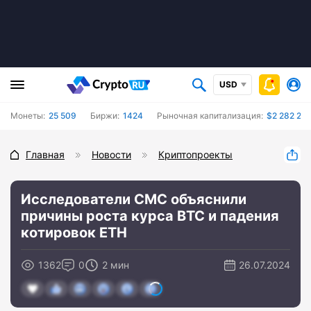
USD
Монеты:
25 509
Биржи:
1424
Рыночная капитализация:
$2 282 249
Главная
Новости
Криптопроекты
Исследователи CMC объяснили
причины роста курса BTC и падения
котировок ETH
1362
0
2 мин
26.07.2024