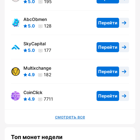
5.0
195
AbcObmen
Перейти
5.0
128
SkyCapital
Перейти
5.0
177
Multixchange
Перейти
4.9
182
CoinClick
Перейти
4.9
7711
смотреть все
Топ монет недели