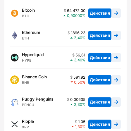
Bitcoin
64 472,00
Действия
0,90000
BTC
Ethereum
1896,23
Действия
2,40
ETH
Hyperliquid
56,61
Действия
3,40
HYPE
Binance Coin
591,92
Действия
0,50
BNB
Pudgy Penguins
0,00635
Действия
2,30
PENGU
Ripple
1,05
Действия
1,30
XRP