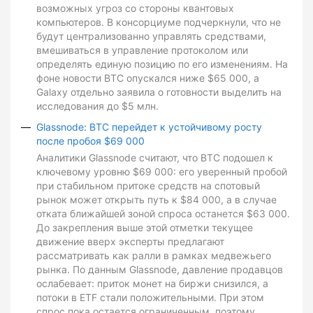
возможных угроз со стороны квантовых
компьютеров. В консорциуме подчеркнули, что не
будут централизованно управлять средствами,
вмешиваться в управление протоколом или
определять единую позицию по его изменениям. На
фоне новости BTC опускался ниже $65 000, а
Galaxy отдельно заявила о готовности выделить на
исследования до $5 млн.
Glassnode: BTC перейдет к устойчивому росту
после пробоя $69 000
Аналитики Glassnode считают, что BTC подошел к
ключевому уровню $69 000: его уверенный пробой
при стабильном притоке средств на спотовый
рынок может открыть путь к $84 000, а в случае
отката ближайшей зоной спроса останется $63 000.
До закрепления выше этой отметки текущее
движение вверх эксперты предлагают
рассматривать как ралли в рамках медвежьего
рынка. По данным Glassnode, давление продавцов
ослабевает: приток монет на биржи снизился, а
потоки в ETF стали положительными. При этом
спрос пока остается ограниченным, поэтому