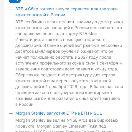
ВТБ и Сбер готовят запуск сервисов для торговли
криптовалютой в России
ВТБ сообщил о планах занять значимую долю рынка
криптовалютных операций в России и развивать это
направление через платформу ВТБ Мои
Инвестиции, а также с помощью цифрового
депозитария. В банке оценивают рынок в несколько
десятков миллиардов рублей и ожидают, что он
начнет полноценно работать в 2027 году после
вступления профильного закона в силу 1 сентября и
завершения подготовки всех правил к концу года.
Сбер также создает инфраструктуру для торгов
криптовалютой и намерен запустить цифровой
депозитарий к 1 декабря 2026 года. В банке назвали
принятие закона о регулировании крипторынка
важным шагом для развития рынка криптоактивов
в России.
Morgan Stanley запустил ETP на ETH и SOL
Morgan Stanley вывел на NYSE Arca два биржевых
продукта: Morgan Stanley Ethereum Trust под
тикером MSSE и Morgan Stanley Solana Trust под