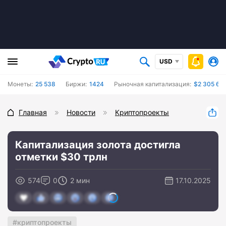
USD
Монеты:
25 538
Биржи:
1424
Рыночная капитализация:
$2 305 66
Главная
Новости
Криптопроекты
Капитализация золота достигла
отметки $30 трлн
574
0
2 мин
17.10.2025
криптопроекты