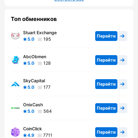
Топ обменников
Stuart Exchange
Перейти
5.0
195
AbcObmen
Перейти
5.0
128
SkyCapital
Перейти
5.0
177
OnixCash
Перейти
5.0
564
CoinClick
Перейти
4.9
7711