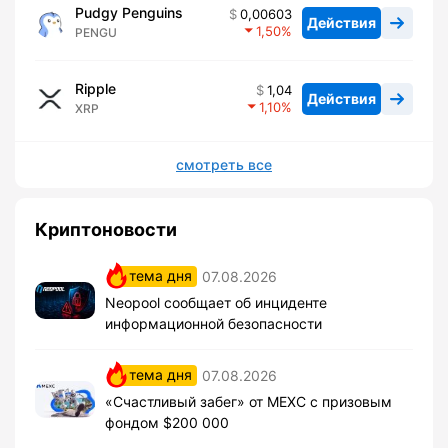
Pudgy Penguins
0,00603
Действия
1,50
PENGU
Ripple
1,04
Действия
1,10
XRP
смотреть все
Криптоновости
тема дня
07.08.2026
Neopool сообщает об инциденте
информационной безопасности
тема дня
07.08.2026
«Счастливый забег» от MEXC с призовым
фондом $200 000