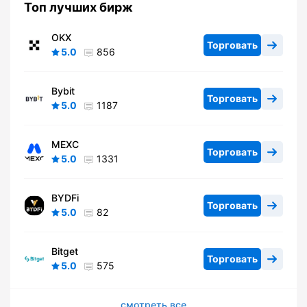
Топ лучших бирж
OKX
Торговать
5.0
856
Bybit
Торговать
5.0
1187
MEXC
Торговать
5.0
1331
BYDFi
Торговать
5.0
82
Bitget
Торговать
5.0
575
смотреть все