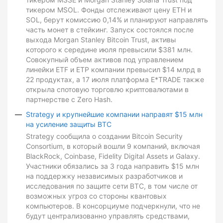
тикером MSOL. Фонды отслеживают цену ETH и
SOL, берут комиссию 0,14% и планируют направлять
часть монет в стейкинг. Запуск состоялся после
выхода Morgan Stanley Bitcoin Trust, активы
которого к середине июля превысили $381 млн.
Совокупный объем активов под управлением
линейки ETF и ETP компании превысил $14 млрд в
22 продуктах, а 17 июля платформа E*TRADE также
открыла спотовую торговлю криптовалютами в
партнерстве с Zero Hash.
Strategy и крупнейшие компании направят $15 млн
на усиление защиты BTC
Strategy сообщила о создании Bitcoin Security
Consortium, в который вошли 9 компаний, включая
BlackRock, Coinbase, Fidelity Digital Assets и Galaxy.
Участники обязались за 3 года направить $15 млн
на поддержку независимых разработчиков и
исследования по защите сети BTC, в том числе от
возможных угроз со стороны квантовых
компьютеров. В консорциуме подчеркнули, что не
будут централизованно управлять средствами,