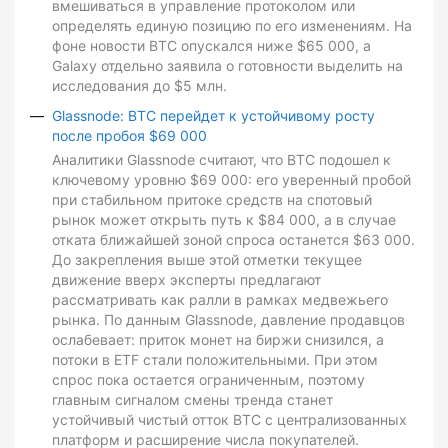
вмешиваться в управление протоколом или
определять единую позицию по его изменениям. На
фоне новости BTC опускался ниже $65 000, а
Galaxy отдельно заявила о готовности выделить на
исследования до $5 млн.
Glassnode: BTC перейдет к устойчивому росту
после пробоя $69 000
Аналитики Glassnode считают, что BTC подошел к
ключевому уровню $69 000: его уверенный пробой
при стабильном притоке средств на спотовый
рынок может открыть путь к $84 000, а в случае
отката ближайшей зоной спроса останется $63 000.
До закрепления выше этой отметки текущее
движение вверх эксперты предлагают
рассматривать как ралли в рамках медвежьего
рынка. По данным Glassnode, давление продавцов
ослабевает: приток монет на биржи снизился, а
потоки в ETF стали положительными. При этом
спрос пока остается ограниченным, поэтому
главным сигналом смены тренда станет
устойчивый чистый отток BTC с централизованных
платформ и расширение числа покупателей.