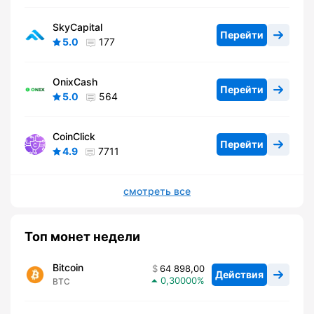
SkyCapital
Перейти
5.0
177
OnixCash
Перейти
5.0
564
CoinClick
Перейти
4.9
7711
смотреть все
Топ монет недели
Bitcoin
64 898,00
Действия
0,30000
BTC