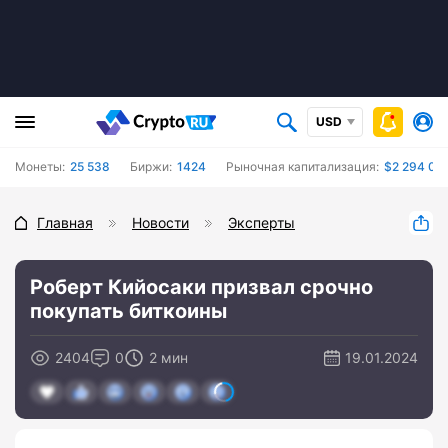
USD
Монеты:
25 538
Биржи:
1424
Рыночная капитализация:
$2 294 01
Главная
Новости
Эксперты
Роберт Кийосаки призвал срочно
покупать биткоины
2404
0
2 мин
19.01.2024