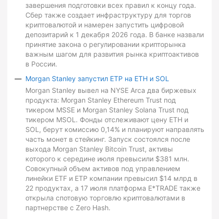
завершения подготовки всех правил к концу года.
Сбер также создает инфраструктуру для торгов
криптовалютой и намерен запустить цифровой
депозитарий к 1 декабря 2026 года. В банке назвали
принятие закона о регулировании крипторынка
важным шагом для развития рынка криптоактивов
в России.
Morgan Stanley запустил ETP на ETH и SOL
Morgan Stanley вывел на NYSE Arca два биржевых
продукта: Morgan Stanley Ethereum Trust под
тикером MSSE и Morgan Stanley Solana Trust под
тикером MSOL. Фонды отслеживают цену ETH и
SOL, берут комиссию 0,14% и планируют направлять
часть монет в стейкинг. Запуск состоялся после
выхода Morgan Stanley Bitcoin Trust, активы
которого к середине июля превысили $381 млн.
Совокупный объем активов под управлением
линейки ETF и ETP компании превысил $14 млрд в
22 продуктах, а 17 июля платформа E*TRADE также
открыла спотовую торговлю криптовалютами в
партнерстве с Zero Hash.