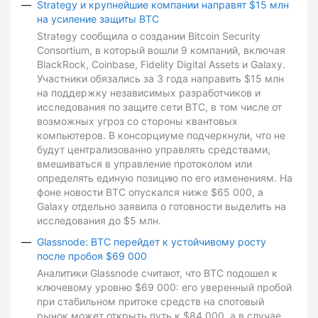
Strategy и крупнейшие компании направят $15 млн
на усиление защиты BTC
Strategy сообщила о создании Bitcoin Security
Consortium, в который вошли 9 компаний, включая
BlackRock, Coinbase, Fidelity Digital Assets и Galaxy.
Участники обязались за 3 года направить $15 млн
на поддержку независимых разработчиков и
исследования по защите сети BTC, в том числе от
возможных угроз со стороны квантовых
компьютеров. В консорциуме подчеркнули, что не
будут централизованно управлять средствами,
вмешиваться в управление протоколом или
определять единую позицию по его изменениям. На
фоне новости BTC опускался ниже $65 000, а
Galaxy отдельно заявила о готовности выделить на
исследования до $5 млн.
Glassnode: BTC перейдет к устойчивому росту
после пробоя $69 000
Аналитики Glassnode считают, что BTC подошел к
ключевому уровню $69 000: его уверенный пробой
при стабильном притоке средств на спотовый
рынок может открыть путь к $84 000, а в случае