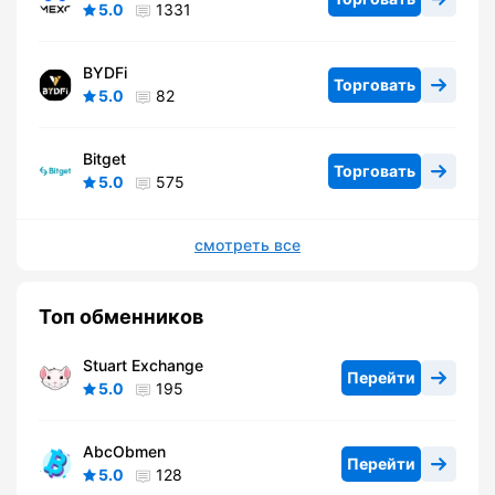
5.0
1331
BYDFi
Торговать
5.0
82
Bitget
Торговать
5.0
575
смотреть все
Топ обменников
Stuart Exchange
Перейти
5.0
195
AbcObmen
Перейти
5.0
128