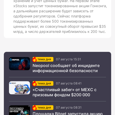
хранение и учет ценных бумаг. На первом этапе
xStocks запустит токенизированные акции Гонконга,
а дальнейшее расширение будет зависеть от
одобрения регуляторов. Сейчас платформа
поддерживает более 500 токенизированных
ценных бумаг, их совокупный оборот превысил $35
млрд, а число держателей приблизилось к 200 тыс.
тема дня
07 августа 15:31
Neopool сообщает об инциденте
информационной безопасности
тема дня
07 августа 08:41
«Счастливый забег» от MEXC с
призовым фондом $200 000
тема дня
07 августа 08:31
Площадка Bitget запустила акцию