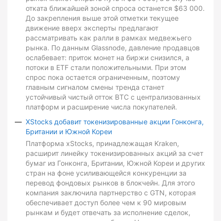
отката ближайшей зоной спроса останется $63 000.
До закрепления выше этой отметки текущее
движение вверх эксперты предлагают
рассматривать как ралли в рамках медвежьего
рынка. По данным Glassnode, давление продавцов
ослабевает: приток монет на биржи снизился, а
потоки в ETF стали положительными. При этом
спрос пока остается ограниченным, поэтому
главным сигналом смены тренда станет
устойчивый чистый отток BTC с централизованных
платформ и расширение числа покупателей.
XStocks добавит токенизированные акции Гонконга,
Британии и Южной Кореи
Платформа xStocks, принадлежащая Kraken,
расширит линейку токенизированных акций за счет
бумаг из Гонконга, Британии, Южной Кореи и других
стран на фоне усиливающейся конкуренции за
перевод фондовых рынков в блокчейн. Для этого
компания заключила партнерство с GTN, которая
обеспечивает доступ более чем к 90 мировым
рынкам и будет отвечать за исполнение сделок,