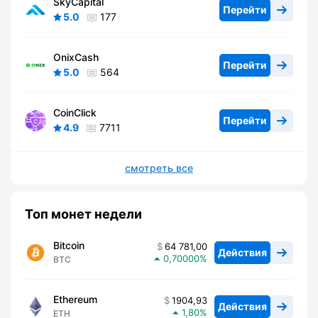
SkyCapital
Перейти
5.0
177
OnixCash
Перейти
5.0
564
CoinClick
Перейти
4.9
7711
смотреть все
Топ монет недели
Bitcoin
64 781,00
Действия
0,70000
BTC
Ethereum
1904,93
Действия
1,80
ETH