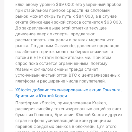
ключевому уровню $69 000: его уверенный пробой
при стабильном притоке средств на спотовый
рынок может открыть путь к $84 000, а в случае
отката ближайшей зоной спроса останется $63 000.
До закрепления выше этой отметки текущее
движение вверх эксперты предлагают
рассматривать как ралли в рамках медвежьего
рынка. По данным Glassnode, давление продавцов
ослабевает: приток монет на биржи снизился, а
потоки в ETF стали положительными. При этом
спрос пока остается ограниченным, поэтому
главным сигналом смены тренда станет
устойчивый чистый отток BTC с централизованных
платформ и расширение числа покупателей.
XStocks добавит токенизированные акции Гонконга,
Британии и Южной Кореи
Платформа xStocks, принадлежащая Kraken,
расширит линейку токенизированных акций за счет
бумаг из Гонконга, Британии, Южной Кореи и других
стран на фоне усиливающейся конкуренции за
перевод фондовых рынков в блокчейн. Для этого