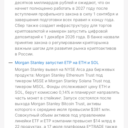
десятков миллиардов рублей и ожидают, что он
начнет полноценно работать в 2027 году после
вступления профильного закона в силу 1 сентября и
завершения подготовки всех правил к концу года.
Сбер также создает инфраструктуру для торгов
криптовалютой и намерен запустить цифровой
депозитарий к 1 декабря 2026 года. В банке назвали
принятие закона о регулировании крипторынка
важным шагом для развития рынка криптоактивов
в России.
Morgan Stanley запустил ETP на ETH и SOL
Morgan Stanley вывел на NYSE Arca два биржевых
продукта: Morgan Stanley Ethereum Trust под
тикером MSSE и Morgan Stanley Solana Trust под
тикером MSOL. Фонды отслеживают цену ETH и
SOL, берут комиссию 0,14% и планируют направлять
часть монет в стейкинг. Запуск состоялся после
выхода Morgan Stanley Bitcoin Trust, активы
которого к середине июля превысили $381 млн.
Совокупный объем активов под управлением
линейки ETF и ETP компании превысил $14 млрд в
22 продуктах, а 17 июля платформа E*TRADE также