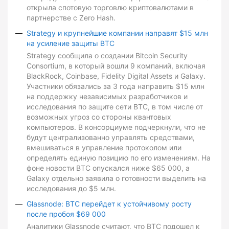
открыла спотовую торговлю криптовалютами в
партнерстве с Zero Hash.
Strategy и крупнейшие компании направят $15 млн
на усиление защиты BTC
Strategy сообщила о создании Bitcoin Security
Consortium, в который вошли 9 компаний, включая
BlackRock, Coinbase, Fidelity Digital Assets и Galaxy.
Участники обязались за 3 года направить $15 млн
на поддержку независимых разработчиков и
исследования по защите сети BTC, в том числе от
возможных угроз со стороны квантовых
компьютеров. В консорциуме подчеркнули, что не
будут централизованно управлять средствами,
вмешиваться в управление протоколом или
определять единую позицию по его изменениям. На
фоне новости BTC опускался ниже $65 000, а
Galaxy отдельно заявила о готовности выделить на
исследования до $5 млн.
Glassnode: BTC перейдет к устойчивому росту
после пробоя $69 000
Аналитики Glassnode считают, что BTC подошел к