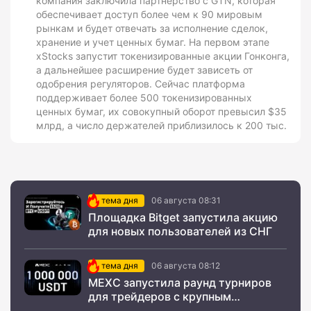
компания заключила партнерство с GTN, которая
обеспечивает доступ более чем к 90 мировым
рынкам и будет отвечать за исполнение сделок,
хранение и учет ценных бумаг. На первом этапе
xStocks запустит токенизированные акции Гонконга,
а дальнейшее расширение будет зависеть от
одобрения регуляторов. Сейчас платформа
поддерживает более 500 токенизированных
ценных бумаг, их совокупный оборот превысил $35
млрд, а число держателей приблизилось к 200 тыс.
тема дня
06 августа 08:31
Площадка Bitget запустила акцию
для новых пользователей из СНГ
тема дня
06 августа 08:12
MEXC запустила раунд турниров
для трейдеров с крупным
призовым фондом