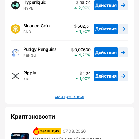
Hyperliquid
55,24
Действия
2,00
HYPE
Binance Coin
602,61
Действия
1,90
BNB
Pudgy Penguins
0,00630
Действия
4,20
PENGU
Ripple
1,04
Действия
1,00
XRP
смотреть все
Криптоновости
тема дня
07.08.2026