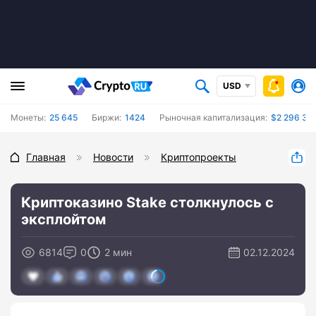
USD
Монеты:
25 645
Биржи:
1424
Рыночная капитализация:
$2 296 36
Главная
Новости
Криптопроекты
Криптоказино Stake столкнулось с
эксплойтом
6814
0
2 мин
02.12.2024