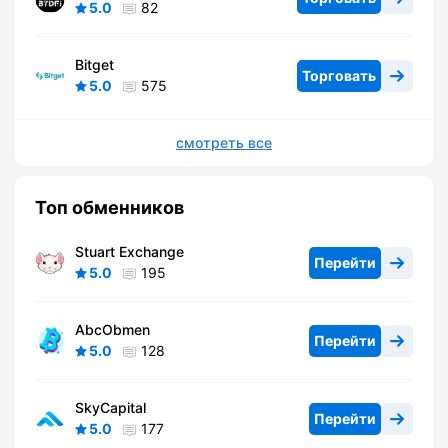
5.0
82
Bitget
Торговать
5.0
575
смотреть все
Топ обменников
Stuart Exchange
Перейти
5.0
195
AbcObmen
Перейти
5.0
128
SkyCapital
Перейти
5.0
177