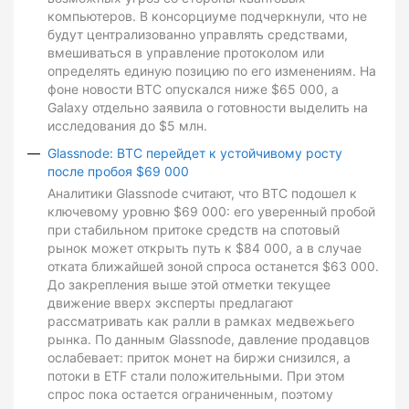
компьютеров. В консорциуме подчеркнули, что не
будут централизованно управлять средствами,
вмешиваться в управление протоколом или
определять единую позицию по его изменениям. На
фоне новости BTC опускался ниже $65 000, а
Galaxy отдельно заявила о готовности выделить на
исследования до $5 млн.
Glassnode: BTC перейдет к устойчивому росту
после пробоя $69 000
Аналитики Glassnode считают, что BTC подошел к
ключевому уровню $69 000: его уверенный пробой
при стабильном притоке средств на спотовый
рынок может открыть путь к $84 000, а в случае
отката ближайшей зоной спроса останется $63 000.
До закрепления выше этой отметки текущее
движение вверх эксперты предлагают
рассматривать как ралли в рамках медвежьего
рынка. По данным Glassnode, давление продавцов
ослабевает: приток монет на биржи снизился, а
потоки в ETF стали положительными. При этом
спрос пока остается ограниченным, поэтому