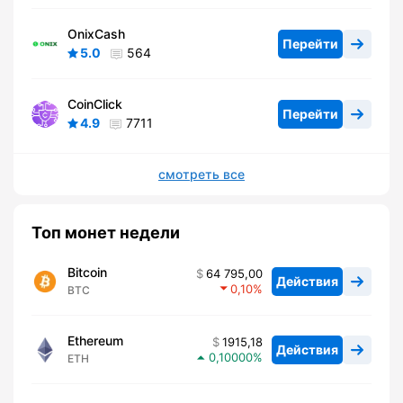
OnixCash
Перейти
5.0
564
CoinClick
Перейти
4.9
7711
смотреть все
Топ монет недели
Bitcoin
64 795,00
Действия
0,10
BTC
Ethereum
1915,18
Действия
0,10000
ETH