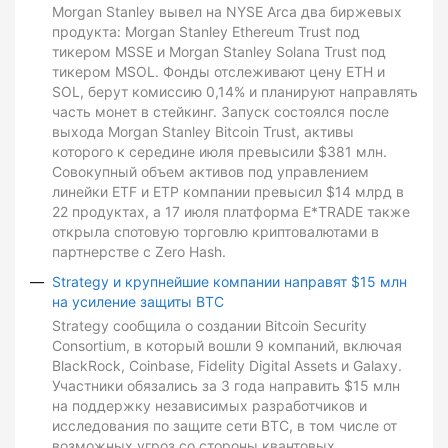
Morgan Stanley вывел на NYSE Arca два биржевых
продукта: Morgan Stanley Ethereum Trust под
тикером MSSE и Morgan Stanley Solana Trust под
тикером MSOL. Фонды отслеживают цену ETH и
SOL, берут комиссию 0,14% и планируют направлять
часть монет в стейкинг. Запуск состоялся после
выхода Morgan Stanley Bitcoin Trust, активы
которого к середине июля превысили $381 млн.
Совокупный объем активов под управлением
линейки ETF и ETP компании превысил $14 млрд в
22 продуктах, а 17 июля платформа E*TRADE также
открыла спотовую торговлю криптовалютами в
партнерстве с Zero Hash.
Strategy и крупнейшие компании направят $15 млн
на усиление защиты BTC
Strategy сообщила о создании Bitcoin Security
Consortium, в который вошли 9 компаний, включая
BlackRock, Coinbase, Fidelity Digital Assets и Galaxy.
Участники обязались за 3 года направить $15 млн
на поддержку независимых разработчиков и
исследования по защите сети BTC, в том числе от
возможных угроз со стороны квантовых