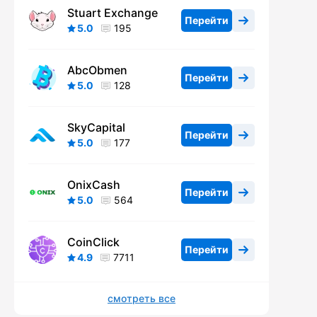
Stuart Exchange
Перейти
5.0
195
AbcObmen
Перейти
5.0
128
SkyCapital
Перейти
5.0
177
OnixCash
Перейти
5.0
564
CoinClick
Перейти
4.9
7711
смотреть все