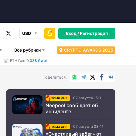
USD
Вход /
Регистрация
Все рубрики
CRYPTO AWARDS 2025
ETH Газ:
0,038 Gwei
WhatsApp
Telegram
X.com
Facebook
Вконтакт
Поделиться
тема дня
07 августа 15:31
Neopool сообщает об
инциденте
информационной
безопасности
тема дня
07 августа 08:41
«Счастливый забег» от