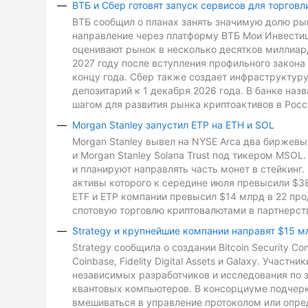
ВТБ и Сбер готовят запуск сервисов для торговл
ВТБ сообщил о планах занять значимую долю рын
направление через платформу ВТБ Мои Инвестиц
оценивают рынок в несколько десятков миллиард
2027 году после вступления профильного закона 
концу года. Сбер также создает инфраструктуру
депозитарий к 1 декабря 2026 года. В банке на
шагом для развития рынка криптоактивов в Росс
Morgan Stanley запустил ETP на ETH и SOL
Morgan Stanley вывел на NYSE Arca два биржевых
и Morgan Stanley Solana Trust под тикером MSO
и планируют направлять часть монет в стейкинг. 
активы которого к середине июля превысили $3
ETF и ETP компании превысил $14 млрд в 22 про
спотовую торговлю криптовалютами в партнерств
Strategy и крупнейшие компании направят $15 м
Strategy сообщила о создании Bitcoin Security C
Coinbase, Fidelity Digital Assets и Galaxy. Участ
независимых разработчиков и исследования по з
квантовых компьютеров. В консорциуме подчеркн
вмешиваться в управление протоколом или опре