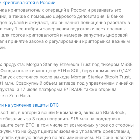
и криптовалютой в России
ка криптовалютных операций в России и развивать это
ии, а также с помощью цифрового депозитария. В банке
ов рублей и ожидают, что он начнет полноценно работать в
в силу 1 сентября и завершения подготовки всех правил к
 для торгов криптовалютой и намерен запустить цифровой
звали принятие закона о регулировании крипторынка важным
ии.
 продукта: Morgan Stanley Ethereum Trust под тикером MSSE
L. Фонды отслеживают цену ETH и SOL, берут комиссию 0,14%
Запуск состоялся после выхода Morgan Stanley Bitcoin Trust,
81 млн. Совокупный объем активов под управлением линейки
дуктах, а 17 июля платформа E*TRADE также открыла
е с Zero Hash.
лн на усиление защиты BTC
onsortium, в который вошли 9 компаний, включая BlackRock,
ники обязались за 3 года направить $15 млн на поддержку
ащите сети BTC, в том числе от возможных угроз со стороны
ули, что не будут централизованно управлять средствами,
делять единую позицию по его изменениям. На фоне новости