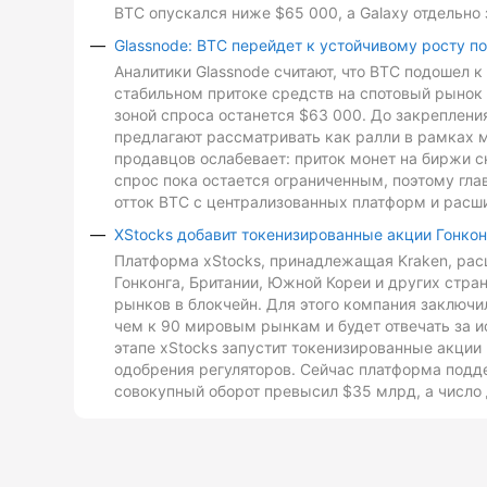
BTC опускался ниже $65 000, а Galaxy отдельно 
Glassnode: BTC перейдет к устойчивому росту п
Аналитики Glassnode считают, что BTC подошел 
стабильном притоке средств на спотовый рынок 
зоной спроса останется $63 000. До закреплен
предлагают рассматривать как ралли в рамках 
продавцов ослабевает: приток монет на биржи с
спрос пока остается ограниченным, поэтому гл
отток BTC с централизованных платформ и расш
XStocks добавит токенизированные акции Гонкон
Платформа xStocks, принадлежащая Kraken, расш
Гонконга, Британии, Южной Кореи и других стр
рынков в блокчейн. Для этого компания заключи
чем к 90 мировым рынкам и будет отвечать за и
этапе xStocks запустит токенизированные акции 
одобрения регуляторов. Сейчас платформа подд
совокупный оборот превысил $35 млрд, а число 