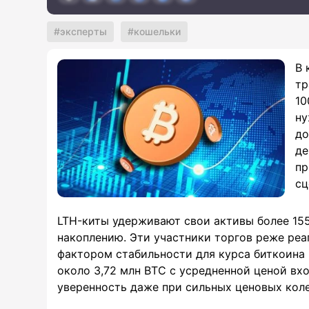
эксперты
кошельки
В 
тр
10
ну
до
де
пр
сц
LTH-киты удерживают свои активы более 15
накоплению. Эти участники торгов реже ре
фактором стабильности для курса биткоина 
около 3,72 млн BTC с усредненной ценой вхо
уверенность даже при сильных ценовых коле