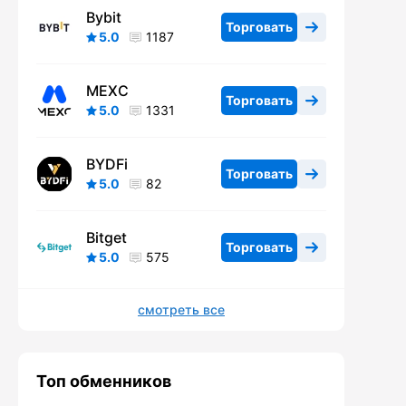
Bybit
Торговать
5.0
1187
MEXC
Торговать
5.0
1331
BYDFi
Торговать
5.0
82
Bitget
Торговать
5.0
575
смотреть все
Топ обменников