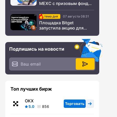
MEXC с призовым фондом
$200 000
тема дня
07 августа 08:31
Площадка Bitget
запустила акцию для
новых пользователей из
СНГ
Подпишись на новости
Топ лучших бирж
OKX
Торговать
5.0
856