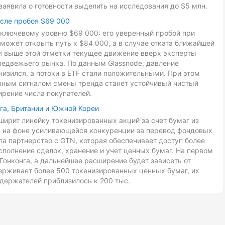
заявила о готовности выделить на исследования до $5 млн.
осле пробоя $69 000
к ключевому уровню $69 000: его уверенный пробой при
может открыть путь к $84 000, а в случае отката ближайшей
ия выше этой отметки текущее движение вверх эксперты
медвежьего рынка. По данным Glassnode, давление
низился, а потоки в ETF стали положительными. При этом
авным сигналом смены тренда станет устойчивый чистый
ирение числа покупателей.
га, Британии и Южной Кореи
ирит линейку токенизированных акций за счет бумаг из
ан на фоне усиливающейся конкуренции за перевод фондовых
ла партнерство с GTN, которая обеспечивает доступ более
сполнение сделок, хранение и учет ценных бумаг. На первом
Гонконга, а дальнейшее расширение будет зависеть от
ерживает более 500 токенизированных ценных бумаг, их
держателей приблизилось к 200 тыс.