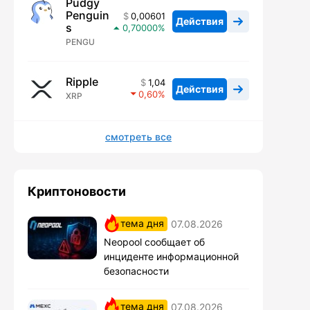
Pudgy
Penguin
0,00601
Действия
s
0,70000
PENGU
Ripple
1,04
Действия
0,60
XRP
смотреть все
Криптоновости
тема дня
07.08.2026
Neopool сообщает об
инциденте информационной
безопасности
тема дня
07.08.2026