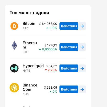
Топ монет недели
Bitcoin
64 963,00
Действия
1,10
BTC
Ethereu
1917,13
m
Действия
0,90000
ETH
Hyperliquid
54,32
Действия
2,20
HYPE
Binance
593,09
Coin
Действия
0
BNB