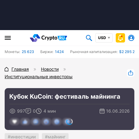
USD
Монеты:
25 623
Биржи:
1424
Рыночная капитализация:
$2 295 260
Главная
Новости
Институциональные инвесторы
Кубок KuCoin: фестиваль майнинга
997
0
4 мин
16.06.2026
инвестиции
майнинг