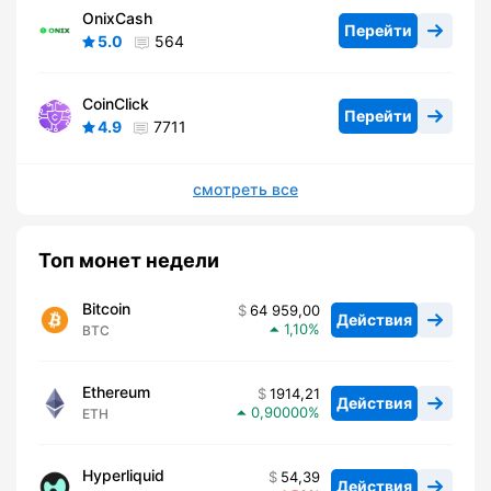
OnixCash
Перейти
5.0
564
CoinClick
Перейти
4.9
7711
смотреть все
Топ монет недели
Bitcoin
64 959,00
Действия
1,10
BTC
Ethereum
1914,21
Действия
0,90000
ETH
Hyperliquid
54,39
Действия