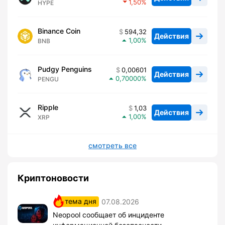
1,50
HYPE
Binance Coin
594,32
Действия
1,00
BNB
Pudgy Penguins
0,00601
Действия
0,70000
PENGU
Ripple
1,03
Действия
1,00
XRP
смотреть все
Криптоновости
тема дня
07.08.2026
Neopool сообщает об инциденте