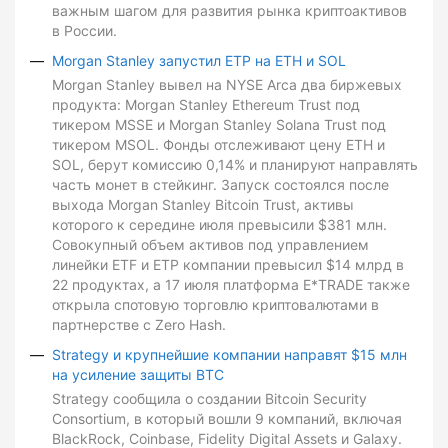
важным шагом для развития рынка криптоактивов
в России.
Morgan Stanley запустил ETP на ETH и SOL
Morgan Stanley вывел на NYSE Arca два биржевых
продукта: Morgan Stanley Ethereum Trust под
тикером MSSE и Morgan Stanley Solana Trust под
тикером MSOL. Фонды отслеживают цену ETH и
SOL, берут комиссию 0,14% и планируют направлять
часть монет в стейкинг. Запуск состоялся после
выхода Morgan Stanley Bitcoin Trust, активы
которого к середине июля превысили $381 млн.
Совокупный объем активов под управлением
линейки ETF и ETP компании превысил $14 млрд в
22 продуктах, а 17 июля платформа E*TRADE также
открыла спотовую торговлю криптовалютами в
партнерстве с Zero Hash.
Strategy и крупнейшие компании направят $15 млн
на усиление защиты BTC
Strategy сообщила о создании Bitcoin Security
Consortium, в который вошли 9 компаний, включая
BlackRock, Coinbase, Fidelity Digital Assets и Galaxy.