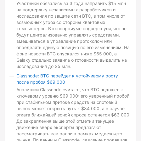
Участники обязались за 3 года направить $15 млн
на поддержку независимых разработчиков и
исследования по защите сети BTC, в том числе от
возможных угроз со стороны квантовых
компьютеров. В консорциуме подчеркнули, что не
будут централизованно управлять средствами,
вмешиваться в управление протоколом или
определять единую позицию по его изменениям. На
фоне новости BTC опускался ниже $65 000, а
Galaxy отдельно заявила о готовности выделить на
исследования до $5 млн.
Glassnode: BTC перейдет к устойчивому росту
после пробоя $69 000
Аналитики Glassnode считают, что BTC подошел к
ключевому уровню $69 000: его уверенный пробой
при стабильном притоке средств на спотовый
рынок может открыть путь к $84 000, а в случае
отката ближайшей зоной спроса останется $63 000.
До закрепления выше этой отметки текущее
движение вверх эксперты предлагают
рассматривать как ралли в рамках медвежьего
рынка. По данным Glassnode, давление продавцов