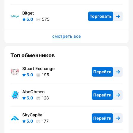
Bitget
Торговать
5.0
575
смотреть все
Топ обменников
Stuart Exchange
Перейти
5.0
195
AbcObmen
Перейти
5.0
128
SkyCapital
Перейти
5.0
177