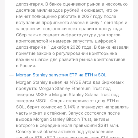
депозитария. В банке оценивают рынок в несколько
десятков миллиардов рублей и ожидают, что он
начнет полноценно работать в 2027 году после
вступления профильного закона в силу 1 сентября и
завершения подготовки всех правил к концу года.
Сбер также создает инфраструктуру для торгов
криптовалютой и намерен запустить цифровой
депозитарий к 1 декабря 2026 года. В банке назвали
принятие закона о регулировании крипторынка
важным шагом для развития рынка криптоактивов
в России.
Morgan Stanley запустил ETP на ETH и SOL
Morgan Stanley вывел на NYSE Arca два биржевых
продукта: Morgan Stanley Ethereum Trust под
тикером MSSE и Morgan Stanley Solana Trust под
тикером MSOL. Фонды отслеживают цену ETH и
SOL, берут комиссию 0,14% и планируют направлять
часть монет в стейкинг. Запуск состоялся после
выхода Morgan Stanley Bitcoin Trust, активы
которого к середине июля превысили $381 млн.
Совокупный объем активов под управлением
линейки ETF и ETP компании превысил $14 млрд в