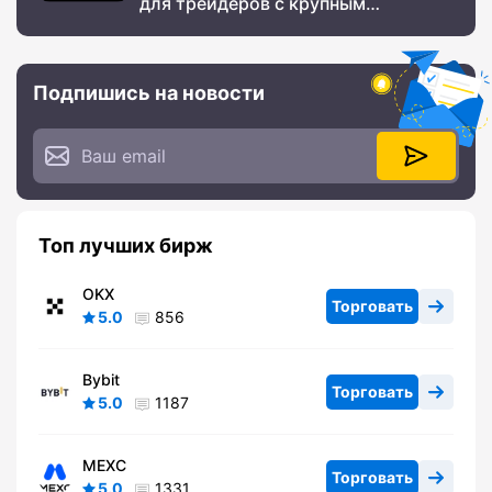
для трейдеров с крупным
призовым фондом
Подпишись на новости
Топ лучших бирж
OKX
Торговать
5.0
856
Bybit
Торговать
5.0
1187
MEXC
Торговать
5.0
1331