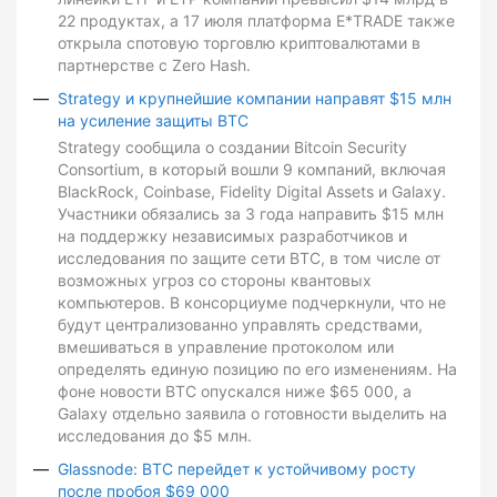
22 продуктах, а 17 июля платформа E*TRADE также
открыла спотовую торговлю криптовалютами в
партнерстве с Zero Hash.
Strategy и крупнейшие компании направят $15 млн
на усиление защиты BTC
Strategy сообщила о создании Bitcoin Security
Consortium, в который вошли 9 компаний, включая
BlackRock, Coinbase, Fidelity Digital Assets и Galaxy.
Участники обязались за 3 года направить $15 млн
на поддержку независимых разработчиков и
исследования по защите сети BTC, в том числе от
возможных угроз со стороны квантовых
компьютеров. В консорциуме подчеркнули, что не
будут централизованно управлять средствами,
вмешиваться в управление протоколом или
определять единую позицию по его изменениям. На
фоне новости BTC опускался ниже $65 000, а
Galaxy отдельно заявила о готовности выделить на
исследования до $5 млн.
Glassnode: BTC перейдет к устойчивому росту
после пробоя $69 000