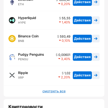
Действия
0,20
ETH
Hyperliquid
55,55
Действия
1,40
HYPE
Binance Coin
593,49
Действия
0,10
BNB
Pudgy Penguins
0,00601
Действия
3,40
PENGU
Ripple
1,02
Действия
2,20
XRP
смотреть все
Криптоновости