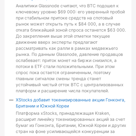
Аналитики Glassnode считают, что BTC подошел к
ключевому уровню $69 000: его уверенный пробой
при стабильном притоке средств на спотовый
рынок может открыть путь к $84 000, а в случае
отката ближайшей зоной спроса останется $63 000.
До закрепления выше этой отметки текущее
движение вверх эксперты предлагают
рассматривать как ралли в рамках медвежьего
рынка. По данным Glassnode, давление продавцов
ослабевает: приток монет на биржи снизился, а
потоки в ETF стали положительными. При этом
спрос пока остается ограниченным, поэтому
главным сигналом смены тренда станет
устойчивый чистый отток BTC с централизованных
платформ и расширение числа покупателей.
XStocks добавит токенизированные акции Гонконга,
Британии и Южной Кореи
Платформа xStocks, принадлежащая Kraken,
расширит линейку токенизированных акций за счет
бумаг из Гонконга, Британии, Южной Кореи и других
стран на фоне усиливающейся конкуренции за