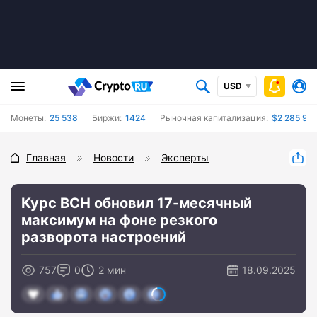
USD
Монеты:
25 538
Биржи:
1424
Рыночная капитализация:
$2 285 91
Главная
Новости
Эксперты
Курс BCH обновил 17-месячный
максимум на фоне резкого
разворота настроений
757
0
2 мин
18.09.2025