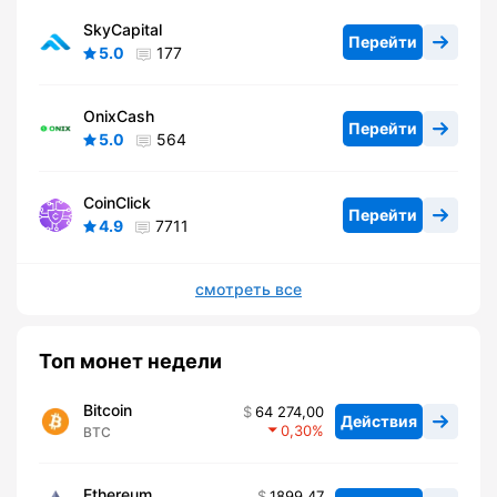
SkyCapital
Перейти
5.0
177
OnixCash
Перейти
5.0
564
CoinClick
Перейти
4.9
7711
смотреть все
Топ монет недели
Bitcoin
64 274,00
Действия
0,30
BTC
Ethereum
1899,47