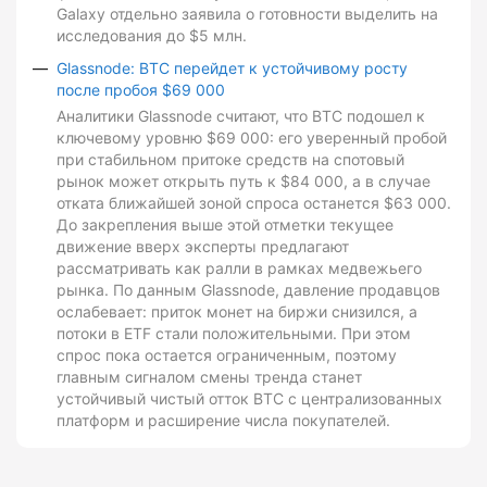
Galaxy отдельно заявила о готовности выделить на
исследования до $5 млн.
Glassnode: BTC перейдет к устойчивому росту
после пробоя $69 000
Аналитики Glassnode считают, что BTC подошел к
ключевому уровню $69 000: его уверенный пробой
при стабильном притоке средств на спотовый
рынок может открыть путь к $84 000, а в случае
отката ближайшей зоной спроса останется $63 000.
До закрепления выше этой отметки текущее
движение вверх эксперты предлагают
рассматривать как ралли в рамках медвежьего
рынка. По данным Glassnode, давление продавцов
ослабевает: приток монет на биржи снизился, а
потоки в ETF стали положительными. При этом
спрос пока остается ограниченным, поэтому
главным сигналом смены тренда станет
устойчивый чистый отток BTC с централизованных
платформ и расширение числа покупателей.