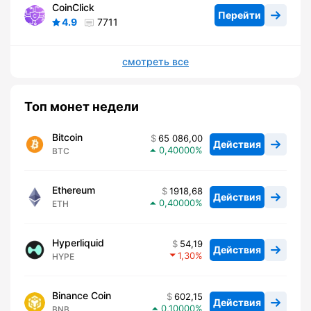
CoinClick
Перейти
4.9
7711
смотреть все
Топ монет недели
Bitcoin
65 086,00
Действия
0,40000
BTC
Ethereum
1918,68
Действия
0,40000
ETH
Hyperliquid
54,19
Действия
1,30
HYPE
Binance Coin
602,15
Действия
0,10000
BNB