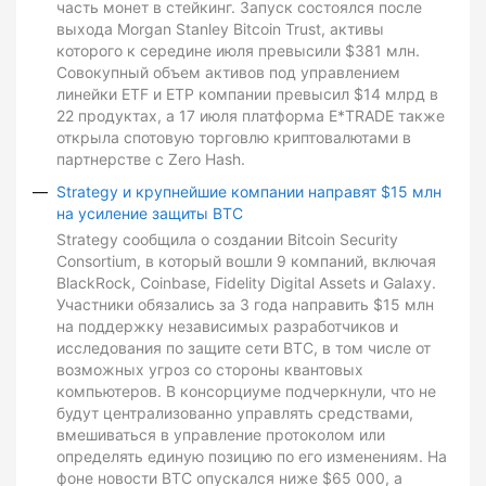
часть монет в стейкинг. Запуск состоялся после
выхода Morgan Stanley Bitcoin Trust, активы
которого к середине июля превысили $381 млн.
Совокупный объем активов под управлением
линейки ETF и ETP компании превысил $14 млрд в
22 продуктах, а 17 июля платформа E*TRADE также
открыла спотовую торговлю криптовалютами в
партнерстве с Zero Hash.
Strategy и крупнейшие компании направят $15 млн
на усиление защиты BTC
Strategy сообщила о создании Bitcoin Security
Consortium, в который вошли 9 компаний, включая
BlackRock, Coinbase, Fidelity Digital Assets и Galaxy.
Участники обязались за 3 года направить $15 млн
на поддержку независимых разработчиков и
исследования по защите сети BTC, в том числе от
возможных угроз со стороны квантовых
компьютеров. В консорциуме подчеркнули, что не
будут централизованно управлять средствами,
вмешиваться в управление протоколом или
определять единую позицию по его изменениям. На
фоне новости BTC опускался ниже $65 000, а