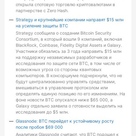
открыла спотовую торговлю криптовалютами в
партнерстве с Zero Hash.
Strategy и крупнейшие компании направят $15 млн
на усиление защиты BTC
Strategy сообщила о создании Bitcoin Security
Consortium, в который вошли 9 компаний, включая
BlackRock, Coinbase, Fidelity Digital Assets и Galaxy.
Участники обязались за 3 года направить $15 млн
на поддержку независимых разработчиков и
исследования по защите сети BTC, в том числе от
возможных угроз со стороны квантовых
компьютеров. В консорциуме подчеркнули, что не
будут централизованно управлять средствами,
вмешиваться в управление протоколом или
определять единую позицию по его изменениям. На
фоне новости BTC опускался ниже $65 000, а
Galaxy отдельно заявила о готовности выделить на
исследования до $5 млн.
Glassnode: BTC перейдет к устойчивому росту
после пробоя $69 000
Аналитики Glassnode считают, что BTC подошел к