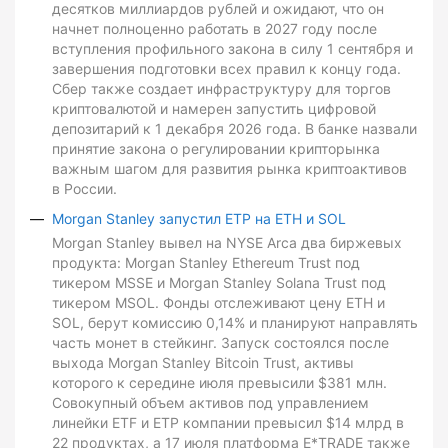
десятков миллиардов рублей и ожидают, что он
начнет полноценно работать в 2027 году после
вступления профильного закона в силу 1 сентября и
завершения подготовки всех правил к концу года.
Сбер также создает инфраструктуру для торгов
криптовалютой и намерен запустить цифровой
депозитарий к 1 декабря 2026 года. В банке назвали
принятие закона о регулировании крипторынка
важным шагом для развития рынка криптоактивов
в России.
Morgan Stanley запустил ETP на ETH и SOL
Morgan Stanley вывел на NYSE Arca два биржевых
продукта: Morgan Stanley Ethereum Trust под
тикером MSSE и Morgan Stanley Solana Trust под
тикером MSOL. Фонды отслеживают цену ETH и
SOL, берут комиссию 0,14% и планируют направлять
часть монет в стейкинг. Запуск состоялся после
выхода Morgan Stanley Bitcoin Trust, активы
которого к середине июля превысили $381 млн.
Совокупный объем активов под управлением
линейки ETF и ETP компании превысил $14 млрд в
22 продуктах, а 17 июля платформа E*TRADE также