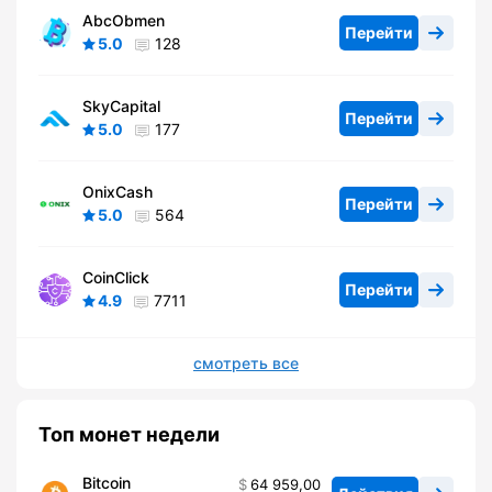
AbcObmen
Перейти
5.0
128
SkyCapital
Перейти
5.0
177
OnixCash
Перейти
5.0
564
CoinClick
Перейти
4.9
7711
смотреть все
Топ монет недели
Bitcoin
64 959,00