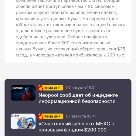
компания заключила партнерство с GTN, которая
обеспечивает доступ более чем к 90 мировым
рынкам и будет отвечать за исполнение сделок,
хранение и учет ценных бумаг. На первом этапе
xStocks запустит токенизированные акции Гонконга,
а дальнейшее расширение будет зависеть от
одобрения регуляторов. Сейчас платформа
поддерживает более 500 токенизированных
ценных бумаг, их совокупный оборот превысил $35
млрд, а число держателей приблизилось к 200 тыс.
тема дня
07 августа 15:31
Neopool сообщает об инциденте
информационной безопасности
тема дня
07 августа 08:41
«Счастливый забег» от MEXC с
призовым фондом $200 000