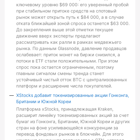
ключевому уровню $69 000: его уверенный пробой
при стабильном притоке средств на спотовый
рынок может открыть путь к $84 000, а в случае
отката ближайшей зоной спроса останется $63 000.
До закрепления выше этой отметки текущее
движение вверх эксперты предлагают
рассматривать как ралли в рамках медвежьего
рынка. По данным Glassnode, давление продавцов
ослабевает: приток монет на биржи снизился, а
потоки в ETF стали положительными. При этом
спрос пока остается ограниченным, поэтому
главным сигналом смены тренда станет
устойчивый чистый отток BTC с централизованных
платформ и расширение числа покупателей.
XStocks добавит токенизированные акции Гонконга,
Британии и Южной Кореи
Платформа xStocks, принадлежащая Kraken,
расширит линейку токенизированных акций за счет
бумаг из Гонконга, Британии, Южной Кореи и других
стран на фоне усиливающейся конкуренции за
перевод фондовых рынков в блокчейн. Для этого