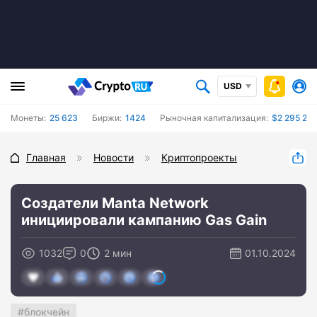
USD
Монеты:
25 623
Биржи:
1424
Рыночная капитализация:
$2 295 260
Главная
Новости
Криптопроекты
Создатели Manta Network
инициировали кампанию Gas Gain
1032
0
2 мин
01.10.2024
блокчейн