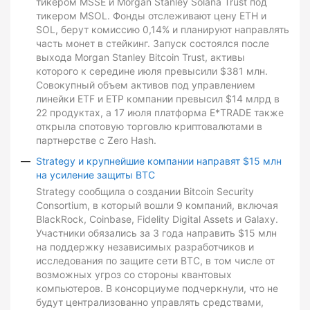
тикером MSSE и Morgan Stanley Solana Trust под
тикером MSOL. Фонды отслеживают цену ETH и
SOL, берут комиссию 0,14% и планируют направлять
часть монет в стейкинг. Запуск состоялся после
выхода Morgan Stanley Bitcoin Trust, активы
которого к середине июля превысили $381 млн.
Совокупный объем активов под управлением
линейки ETF и ETP компании превысил $14 млрд в
22 продуктах, а 17 июля платформа E*TRADE также
открыла спотовую торговлю криптовалютами в
партнерстве с Zero Hash.
Strategy и крупнейшие компании направят $15 млн
на усиление защиты BTC
Strategy сообщила о создании Bitcoin Security
Consortium, в который вошли 9 компаний, включая
BlackRock, Coinbase, Fidelity Digital Assets и Galaxy.
Участники обязались за 3 года направить $15 млн
на поддержку независимых разработчиков и
исследования по защите сети BTC, в том числе от
возможных угроз со стороны квантовых
компьютеров. В консорциуме подчеркнули, что не
будут централизованно управлять средствами,