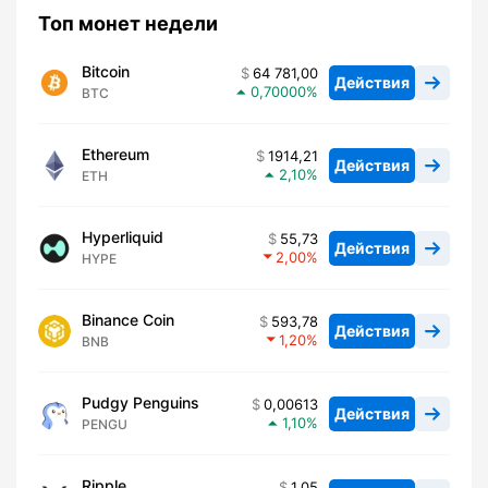
Топ монет недели
Bitcoin
64 781,00
Действия
0,70000
BTC
Ethereum
1914,21
Действия
2,10
ETH
Hyperliquid
55,73
Действия
2,00
HYPE
Binance Coin
593,78
Действия
1,20
BNB
Pudgy Penguins
0,00613
Действия
1,10
PENGU
Ripple
1,05