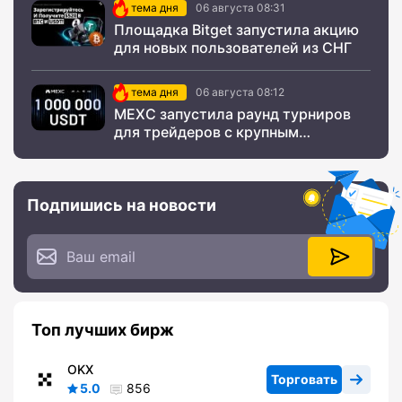
тема дня
06 августа 08:31
Площадка Bitget запустила акцию
для новых пользователей из СНГ
тема дня
06 августа 08:12
MEXC запустила раунд турниров
для трейдеров с крупным
призовым фондом
Подпишись на новости
Топ лучших бирж
OKX
Торговать
5.0
856