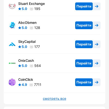
Stuart Exchange
Перейти
5.0
195
AbcObmen
Перейти
5.0
128
SkyCapital
Перейти
5.0
177
OnixCash
Перейти
5.0
564
CoinClick
Перейти
4.9
7711
смотреть все