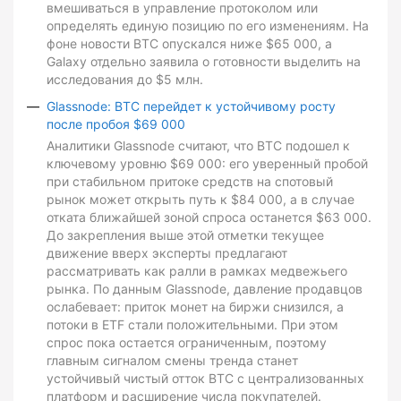
вмешиваться в управление протоколом или
определять единую позицию по его изменениям. На
фоне новости BTC опускался ниже $65 000, а
Galaxy отдельно заявила о готовности выделить на
исследования до $5 млн.
Glassnode: BTC перейдет к устойчивому росту
после пробоя $69 000
Аналитики Glassnode считают, что BTC подошел к
ключевому уровню $69 000: его уверенный пробой
при стабильном притоке средств на спотовый
рынок может открыть путь к $84 000, а в случае
отката ближайшей зоной спроса останется $63 000.
До закрепления выше этой отметки текущее
движение вверх эксперты предлагают
рассматривать как ралли в рамках медвежьего
рынка. По данным Glassnode, давление продавцов
ослабевает: приток монет на биржи снизился, а
потоки в ETF стали положительными. При этом
спрос пока остается ограниченным, поэтому
главным сигналом смены тренда станет
устойчивый чистый отток BTC с централизованных
платформ и расширение числа покупателей.