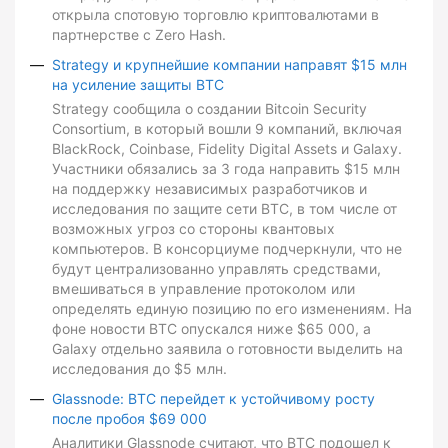
открыла спотовую торговлю криптовалютами в
партнерстве с Zero Hash.
Strategy и крупнейшие компании направят $15 млн
на усиление защиты BTC
Strategy сообщила о создании Bitcoin Security
Consortium, в который вошли 9 компаний, включая
BlackRock, Coinbase, Fidelity Digital Assets и Galaxy.
Участники обязались за 3 года направить $15 млн
на поддержку независимых разработчиков и
исследования по защите сети BTC, в том числе от
возможных угроз со стороны квантовых
компьютеров. В консорциуме подчеркнули, что не
будут централизованно управлять средствами,
вмешиваться в управление протоколом или
определять единую позицию по его изменениям. На
фоне новости BTC опускался ниже $65 000, а
Galaxy отдельно заявила о готовности выделить на
исследования до $5 млн.
Glassnode: BTC перейдет к устойчивому росту
после пробоя $69 000
Аналитики Glassnode считают, что BTC подошел к