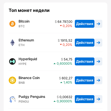
Топ монет недели
Bitcoin
64 797,00
Действия
0,20
BTC
Ethereum
1915,52
Действия
0,20
ETH
Hyperliquid
54,75
Действия
0,60000
HYPE
Binance Coin
602,27
Действия
1,40
BNB
Pudgy Penguins
0,00632
Действия
0,90000
PENGU