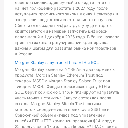
десятков миллиардов рублей и ожидают, что он
начнет полноценно работать в 2027 году после
вступления профильного закона в силу 1 сентября и
завершения подготовки всех правил к концу года.
Сбер также создает инфраструктуру для торгов
криптовалютой и намерен запустить цифровой
депозитарий к 1 декабря 2026 года. В банке назвали
принятие закона о регулировании крипторынка
важным шагом для развития рынка криптоактивов
в России.
Morgan Stanley запустил ETP на ETH и SOL
Morgan Stanley вывел на NYSE Arca два биржевых
продукта: Morgan Stanley Ethereum Trust под
тикером MSSE и Morgan Stanley Solana Trust под
тикером MSOL. Фонды отслеживают цену ETH и
SOL, берут комиссию 0,14% и планируют направлять
часть монет в стейкинг. Запуск состоялся после
выхода Morgan Stanley Bitcoin Trust, активы
которого к середине июля превысили $381 млн.
Совокупный объем активов под управлением
линейки ETF и ETP компании превысил $14 млрд в
22 продуктах, а 17 июля платформа E*TRADE также