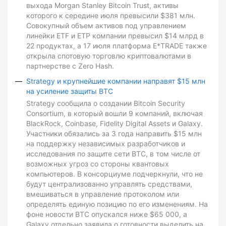
выхода Morgan Stanley Bitcoin Trust, активы
которого к середине июля превысили $381 млн.
Совокупный объем активов под управлением
линейки ETF и ETP компании превысил $14 млрд в
22 продуктах, а 17 июля платформа E*TRADE также
открыла спотовую торговлю криптовалютами в
партнерстве с Zero Hash.
Strategy и крупнейшие компании направят $15 млн
на усиление защиты BTC
Strategy сообщила о создании Bitcoin Security
Consortium, в который вошли 9 компаний, включая
BlackRock, Coinbase, Fidelity Digital Assets и Galaxy.
Участники обязались за 3 года направить $15 млн
на поддержку независимых разработчиков и
исследования по защите сети BTC, в том числе от
возможных угроз со стороны квантовых
компьютеров. В консорциуме подчеркнули, что не
будут централизованно управлять средствами,
вмешиваться в управление протоколом или
определять единую позицию по его изменениям. На
фоне новости BTC опускался ниже $65 000, а
Galaxy отдельно заявила о готовности выделить на