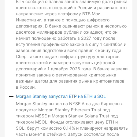
ВТБ сообщил о планах занять значимую долю рынка
криптовалютных операций в России и развивать это
направление через платформу ВТБ Мои
Инвестиции, а также с помощью цифрового
депозитария. В банке оценивают рынок в несколько
десятков миллиардов рублей и ожидают, что он
начнет полноценно работать в 2027 году после
вступления профильного закона в силу 1 сентября и
завершения подготовки всех правил к концу года.
Сбер также создает инфраструктуру для торгов
криптовалютой и намерен запустить цифровой
депозитарий к 1 декабря 2026 года. В банке назвали
принятие закона о регулировании крипторынка
важным шагом для развития рынка криптоактивов
в России.
Morgan Stanley запустил ETP на ETH и SOL
Morgan Stanley вывел на NYSE Arca два биржевых
продукта: Morgan Stanley Ethereum Trust под
тикером MSSE и Morgan Stanley Solana Trust под
тикером MSOL. Фонды отслеживают цену ETH и
SOL, берут комиссию 0,14% и планируют направлять
часть монет в стейкинг. Запуск состоялся после