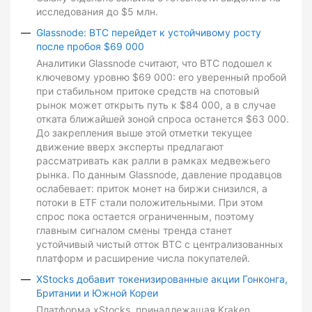
исследования до $5 млн.
Glassnode: BTC перейдет к устойчивому росту
после пробоя $69 000
Аналитики Glassnode считают, что BTC подошел к
ключевому уровню $69 000: его уверенный пробой
при стабильном притоке средств на спотовый
рынок может открыть путь к $84 000, а в случае
отката ближайшей зоной спроса останется $63 000.
До закрепления выше этой отметки текущее
движение вверх эксперты предлагают
рассматривать как ралли в рамках медвежьего
рынка. По данным Glassnode, давление продавцов
ослабевает: приток монет на биржи снизился, а
потоки в ETF стали положительными. При этом
спрос пока остается ограниченным, поэтому
главным сигналом смены тренда станет
устойчивый чистый отток BTC с централизованных
платформ и расширение числа покупателей.
XStocks добавит токенизированные акции Гонконга,
Британии и Южной Кореи
Платформа xStocks, принадлежащая Kraken,