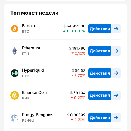
Топ монет недели
Bitcoin
64 955,00
Действия
0,30000
BTC
Ethereum
1917,60
Действия
0,10
ETH
Hyperliquid
54,53
Действия
3,70
HYPE
Binance Coin
591,04
Действия
0,20
BNB
Pudgy Penguins
0,00599
Действия
2,70
PENGU