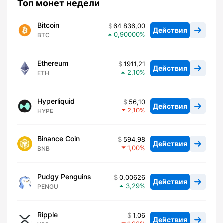
Топ монет недели
Bitcoin
64 836,00
Действия
0,90000
BTC
Ethereum
1911,21
Действия
2,10
ETH
Hyperliquid
56,10
Действия
2,10
HYPE
Binance Coin
594,98
Действия
1,00
BNB
Pudgy Penguins
0,00626
Действия
3,29
PENGU
Ripple
1,06
Действия