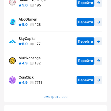
Перейти
5.0
195
AbcObmen
Перейти
5.0
128
SkyCapital
Перейти
5.0
177
Multixchange
Перейти
4.9
182
CoinClick
Перейти
4.9
7711
смотреть все