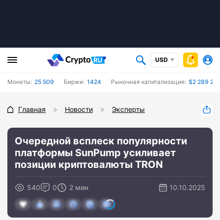
USD
Монеты:
25 509
Биржи:
1424
Рыночная капитализация:
$2 289 28
Главная
Новости
Эксперты
Очередной всплеск популярности
платформы SunPump усиливает
позиции криптовалюты TRON
540
0
2 мин
10.10.2025