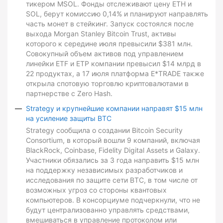
тикером MSOL. Фонды отслеживают цену ETH и
SOL, берут комиссию 0,14% и планируют направлять
часть монет в стейкинг. Запуск состоялся после
выхода Morgan Stanley Bitcoin Trust, активы
которого к середине июля превысили $381 млн.
Совокупный объем активов под управлением
линейки ETF и ETP компании превысил $14 млрд в
22 продуктах, а 17 июля платформа E*TRADE также
открыла спотовую торговлю криптовалютами в
партнерстве с Zero Hash.
Strategy и крупнейшие компании направят $15 млн
на усиление защиты BTC
Strategy сообщила о создании Bitcoin Security
Consortium, в который вошли 9 компаний, включая
BlackRock, Coinbase, Fidelity Digital Assets и Galaxy.
Участники обязались за 3 года направить $15 млн
на поддержку независимых разработчиков и
исследования по защите сети BTC, в том числе от
возможных угроз со стороны квантовых
компьютеров. В консорциуме подчеркнули, что не
будут централизованно управлять средствами,
вмешиваться в управление протоколом или