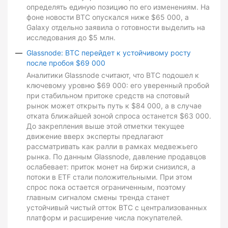
определять единую позицию по его изменениям. На
фоне новости BTC опускался ниже $65 000, а
Galaxy отдельно заявила о готовности выделить на
исследования до $5 млн.
Glassnode: BTC перейдет к устойчивому росту
после пробоя $69 000
Аналитики Glassnode считают, что BTC подошел к
ключевому уровню $69 000: его уверенный пробой
при стабильном притоке средств на спотовый
рынок может открыть путь к $84 000, а в случае
отката ближайшей зоной спроса останется $63 000.
До закрепления выше этой отметки текущее
движение вверх эксперты предлагают
рассматривать как ралли в рамках медвежьего
рынка. По данным Glassnode, давление продавцов
ослабевает: приток монет на биржи снизился, а
потоки в ETF стали положительными. При этом
спрос пока остается ограниченным, поэтому
главным сигналом смены тренда станет
устойчивый чистый отток BTC с централизованных
платформ и расширение числа покупателей.