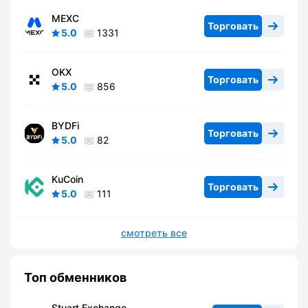
MEXC
Торговать
5.0
1331
OKX
Торговать
5.0
856
BYDFi
Торговать
5.0
82
KuCoin
Торговать
5.0
111
смотреть все
Топ обменников
Stuart Exchange