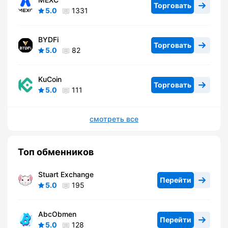
Торговать
5.0
1331
BYDFi
Торговать
5.0
82
KuCoin
Торговать
5.0
111
смотреть все
Топ обменников
Stuart Exchange
Перейти
5.0
195
AbcObmen
Перейти
5.0
128