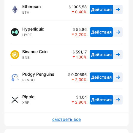
Ethereum
1905,58
Действия
0,40
ETH
Hyperliquid
55,86
Действия
2,20
HYPE
Binance Coin
591,17
Действия
1,30
BNB
Pudgy Penguins
0,00596
Действия
2,30
PENGU
Ripple
1,04
Действия
2,90
XRP
смотреть все