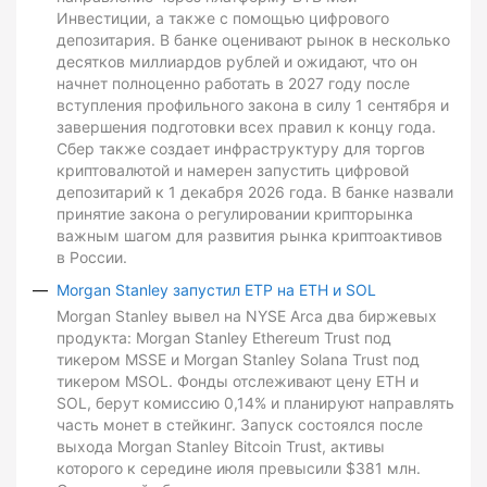
Инвестиции, а также с помощью цифрового
депозитария. В банке оценивают рынок в несколько
десятков миллиардов рублей и ожидают, что он
начнет полноценно работать в 2027 году после
вступления профильного закона в силу 1 сентября и
завершения подготовки всех правил к концу года.
Сбер также создает инфраструктуру для торгов
криптовалютой и намерен запустить цифровой
депозитарий к 1 декабря 2026 года. В банке назвали
принятие закона о регулировании крипторынка
важным шагом для развития рынка криптоактивов
в России.
Morgan Stanley запустил ETP на ETH и SOL
Morgan Stanley вывел на NYSE Arca два биржевых
продукта: Morgan Stanley Ethereum Trust под
тикером MSSE и Morgan Stanley Solana Trust под
тикером MSOL. Фонды отслеживают цену ETH и
SOL, берут комиссию 0,14% и планируют направлять
часть монет в стейкинг. Запуск состоялся после
выхода Morgan Stanley Bitcoin Trust, активы
которого к середине июля превысили $381 млн.