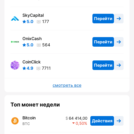
SkyCapital
Перейти
5.0
177
OnixCash
Перейти
5.0
564
CoinClick
Перейти
4.9
7711
смотреть все
Топ монет недели
Bitcoin
64 414,00
Действия
0,50
BTC