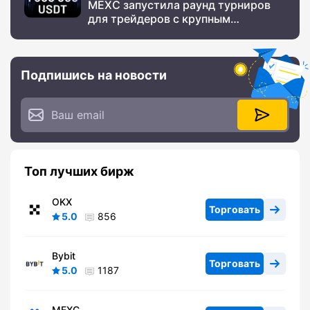
MEXC запустила раунд турниров
для трейдеров с крупным
призовым фондом
Подпишись на новости
Топ лучших бирж
OKX
Торговать
5.0
856
Bybit
Торговать
5.0
1187
MEXC