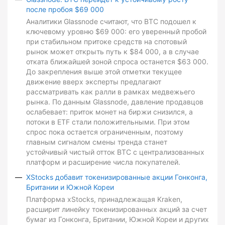
после пробоя $69 000
Аналитики Glassnode считают, что BTC подошел к
ключевому уровню $69 000: его уверенный пробой
при стабильном притоке средств на спотовый
рынок может открыть путь к $84 000, а в случае
отката ближайшей зоной спроса останется $63 000.
До закрепления выше этой отметки текущее
движение вверх эксперты предлагают
рассматривать как ралли в рамках медвежьего
рынка. По данным Glassnode, давление продавцов
ослабевает: приток монет на биржи снизился, а
потоки в ETF стали положительными. При этом
спрос пока остается ограниченным, поэтому
главным сигналом смены тренда станет
устойчивый чистый отток BTC с централизованных
платформ и расширение числа покупателей.
XStocks добавит токенизированные акции Гонконга,
Британии и Южной Кореи
Платформа xStocks, принадлежащая Kraken,
расширит линейку токенизированных акций за счет
бумаг из Гонконга, Британии, Южной Кореи и других