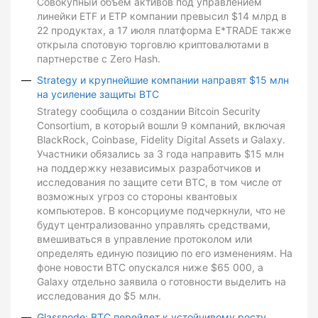
Совокупный объем активов под управлением
линейки ETF и ETP компании превысил $14 млрд в
22 продуктах, а 17 июля платформа E*TRADE также
открыла спотовую торговлю криптовалютами в
партнерстве с Zero Hash.
Strategy и крупнейшие компании направят $15 млн
на усиление защиты BTC
Strategy сообщила о создании Bitcoin Security
Consortium, в который вошли 9 компаний, включая
BlackRock, Coinbase, Fidelity Digital Assets и Galaxy.
Участники обязались за 3 года направить $15 млн
на поддержку независимых разработчиков и
исследования по защите сети BTC, в том числе от
возможных угроз со стороны квантовых
компьютеров. В консорциуме подчеркнули, что не
будут централизованно управлять средствами,
вмешиваться в управление протоколом или
определять единую позицию по его изменениям. На
фоне новости BTC опускался ниже $65 000, а
Galaxy отдельно заявила о готовности выделить на
исследования до $5 млн.
Glassnode: BTC перейдет к устойчивому росту