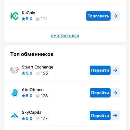
KuCoin
Торговать
5.0
111
смотреть все
Топ обменников
Stuart Exchange
Перейти
5.0
195
AbcObmen
Перейти
5.0
128
SkyCapital
Перейти
5.0
177