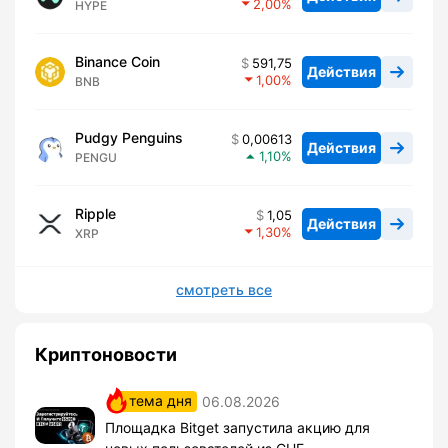
2,00
HYPE
Binance Coin
591,75
Действия
1,00
BNB
Pudgy Penguins
0,00613
Действия
1,10
PENGU
Ripple
1,05
Действия
1,30
XRP
смотреть все
Криптоновости
тема дня
06.08.2026
Площадка Bitget запустила акцию для