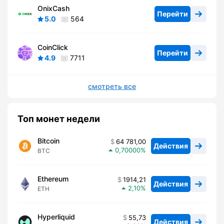
OnixCash
Перейти
5.0
564
CoinClick
Перейти
4.9
7711
смотреть все
Топ монет недели
Bitcoin
64 781,00
Действия
0,70000
BTC
Ethereum
1914,21
Действия
2,10
ETH
Hyperliquid
55,73
Действия