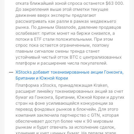
отката ближайшей зоной спроса останется $63 000.
До закрепления выше этой отметки текущее
движение вверх эксперты предлагают
рассматривать как ралли в рамках медвежьего
рынка. По данным Glassnode, давление продавцов
ослабевает: приток монет на биржи снизился, а
потоки в ETF стали положительными. При этом
спрос пока остается ограниченным, поэтому
главным сигналом смены тренда станет
устойчивый чистый отток BTC с централизованных
платформ и расширение числа покупателей.
XStocks добавит токенизированные акции Гонконга,
Британии и Южной Кореи
Платформа xStocks, принадлежащая Kraken,
расширит линейку токенизированных акций за счет
бумаг из Гонконга, Британии, Южной Кореи и других
стран на фоне усиливающейся конкуренции за
перевод фондовых рынков в блокчейн. Для этого
компания заключила партнерство с GTN, которая
обеспечивает доступ более чем к 90 мировым
рынкам и будет отвечать за исполнение сделок,
хранение и учет ценных бумаг. На первом этапе