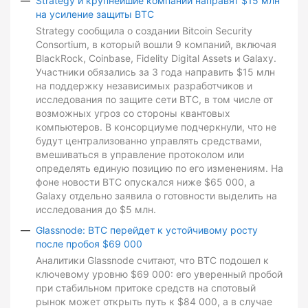
Strategy и крупнейшие компании направят $15 млн
на усиление защиты BTC
Strategy сообщила о создании Bitcoin Security
Consortium, в который вошли 9 компаний, включая
BlackRock, Coinbase, Fidelity Digital Assets и Galaxy.
Участники обязались за 3 года направить $15 млн
на поддержку независимых разработчиков и
исследования по защите сети BTC, в том числе от
возможных угроз со стороны квантовых
компьютеров. В консорциуме подчеркнули, что не
будут централизованно управлять средствами,
вмешиваться в управление протоколом или
определять единую позицию по его изменениям. На
фоне новости BTC опускался ниже $65 000, а
Galaxy отдельно заявила о готовности выделить на
исследования до $5 млн.
Glassnode: BTC перейдет к устойчивому росту
после пробоя $69 000
Аналитики Glassnode считают, что BTC подошел к
ключевому уровню $69 000: его уверенный пробой
при стабильном притоке средств на спотовый
рынок может открыть путь к $84 000, а в случае