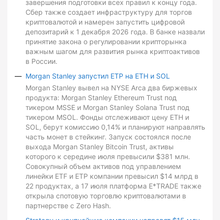
завершения подготовки всех правил к концу года.
Сбер также создает инфраструктуру для торгов
криптовалютой и намерен запустить цифровой
депозитарий к 1 декабря 2026 года. В банке назвали
принятие закона о регулировании крипторынка
важным шагом для развития рынка криптоактивов
в России.
Morgan Stanley запустил ETP на ETH и SOL
Morgan Stanley вывел на NYSE Arca два биржевых
продукта: Morgan Stanley Ethereum Trust под
тикером MSSE и Morgan Stanley Solana Trust под
тикером MSOL. Фонды отслеживают цену ETH и
SOL, берут комиссию 0,14% и планируют направлять
часть монет в стейкинг. Запуск состоялся после
выхода Morgan Stanley Bitcoin Trust, активы
которого к середине июля превысили $381 млн.
Совокупный объем активов под управлением
линейки ETF и ETP компании превысил $14 млрд в
22 продуктах, а 17 июля платформа E*TRADE также
открыла спотовую торговлю криптовалютами в
партнерстве с Zero Hash.