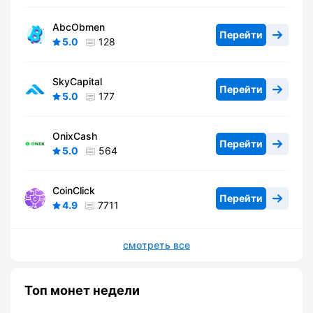
AbcObmen
Перейти
5.0
128
SkyCapital
Перейти
5.0
177
OnixCash
Перейти
5.0
564
CoinClick
Перейти
4.9
7711
смотреть все
Топ монет недели