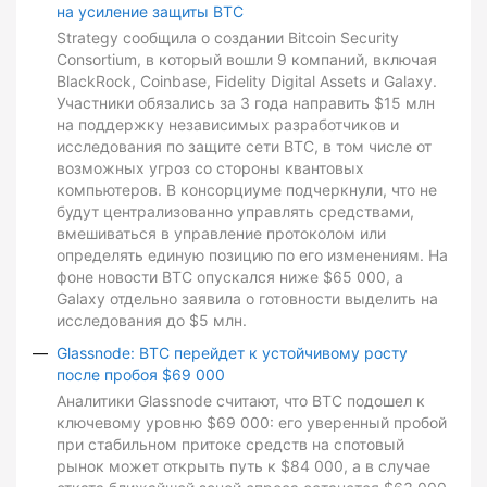
на усиление защиты BTC
Strategy сообщила о создании Bitcoin Security
Consortium, в который вошли 9 компаний, включая
BlackRock, Coinbase, Fidelity Digital Assets и Galaxy.
Участники обязались за 3 года направить $15 млн
на поддержку независимых разработчиков и
исследования по защите сети BTC, в том числе от
возможных угроз со стороны квантовых
компьютеров. В консорциуме подчеркнули, что не
будут централизованно управлять средствами,
вмешиваться в управление протоколом или
определять единую позицию по его изменениям. На
фоне новости BTC опускался ниже $65 000, а
Galaxy отдельно заявила о готовности выделить на
исследования до $5 млн.
Glassnode: BTC перейдет к устойчивому росту
после пробоя $69 000
Аналитики Glassnode считают, что BTC подошел к
ключевому уровню $69 000: его уверенный пробой
при стабильном притоке средств на спотовый
рынок может открыть путь к $84 000, а в случае