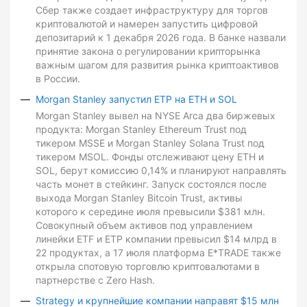
Сбер также создает инфраструктуру для торгов
криптовалютой и намерен запустить цифровой
депозитарий к 1 декабря 2026 года. В банке назвали
принятие закона о регулировании крипторынка
важным шагом для развития рынка криптоактивов
в России.
Morgan Stanley запустил ETP на ETH и SOL
Morgan Stanley вывел на NYSE Arca два биржевых
продукта: Morgan Stanley Ethereum Trust под
тикером MSSE и Morgan Stanley Solana Trust под
тикером MSOL. Фонды отслеживают цену ETH и
SOL, берут комиссию 0,14% и планируют направлять
часть монет в стейкинг. Запуск состоялся после
выхода Morgan Stanley Bitcoin Trust, активы
которого к середине июля превысили $381 млн.
Совокупный объем активов под управлением
линейки ETF и ETP компании превысил $14 млрд в
22 продуктах, а 17 июля платформа E*TRADE также
открыла спотовую торговлю криптовалютами в
партнерстве с Zero Hash.
Strategy и крупнейшие компании направят $15 млн