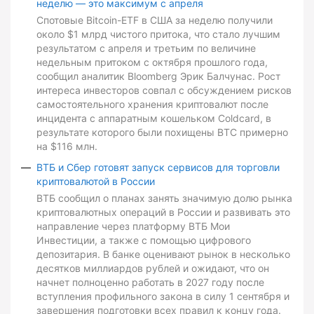
неделю — это максимум с апреля
Спотовые Bitcoin-ETF в США за неделю получили
около $1 млрд чистого притока, что стало лучшим
результатом с апреля и третьим по величине
недельным притоком с октября прошлого года,
сообщил аналитик Bloomberg Эрик Балчунас. Рост
интереса инвесторов совпал с обсуждением рисков
самостоятельного хранения криптовалют после
инцидента с аппаратным кошельком Coldcard, в
результате которого были похищены BTC примерно
на $116 млн.
ВТБ и Сбер готовят запуск сервисов для торговли
криптовалютой в России
ВТБ сообщил о планах занять значимую долю рынка
криптовалютных операций в России и развивать это
направление через платформу ВТБ Мои
Инвестиции, а также с помощью цифрового
депозитария. В банке оценивают рынок в несколько
десятков миллиардов рублей и ожидают, что он
начнет полноценно работать в 2027 году после
вступления профильного закона в силу 1 сентября и
завершения подготовки всех правил к концу года.