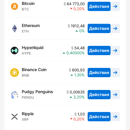
Bitcoin
64 773,00
Действия
0,20
BTC
Ethereum
1912,48
Действия
0
ETH
Hyperliquid
54,48
Действия
0,40000
HYPE
Binance Coin
600,93
Действия
1,30
BNB
Pudgy Penguins
0,00635
Действия
2,20
PENGU
Ripple
1,03
Действия
0,20
XRP