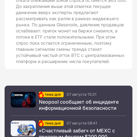
отката ближайшей зоной спроса останется $63 000.
До закрепления выше этой отметки текущее
движение вверх эксперты предлагают
рассматривать как ралли в рамках медвежьего
рынка. По данным Glassnode, давление продавцов
ослабевает: приток монет на биржи снизился, а
потоки в ETF стали положительными. При этом
спрос пока остается ограниченным, поэтому
главным сигналом смены тренда станет
устойчивый чистый отток BTC с централизованных
платформ и расширение числа покупателей.
тема дня
07 августа 15:31
Neopool сообщает об инциденте
информационной безопасности
тема дня
07 августа 08:41
«Счастливый забег» от MEXC с
призовым фондом $200 000