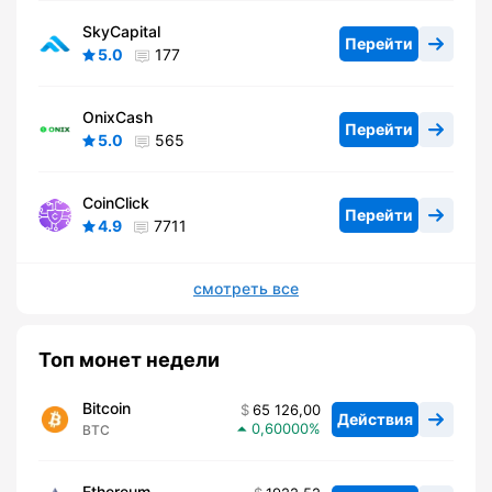
SkyCapital
Перейти
5.0
177
OnixCash
Перейти
5.0
565
CoinClick
Перейти
4.9
7711
смотреть все
Топ монет недели
Bitcoin
65 126,00
Действия
0,60000
BTC
Ethereum