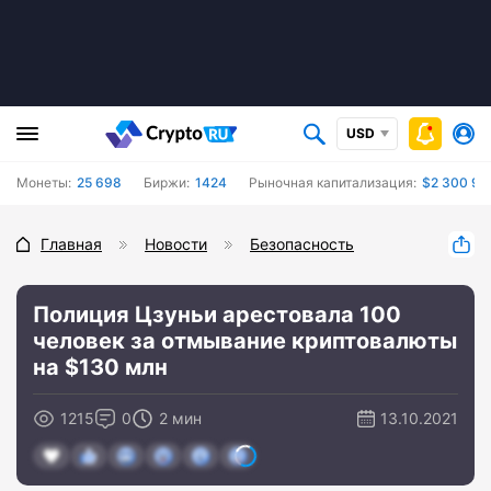
USD
Монеты:
25 698
Биржи:
1424
Рыночная капитализация:
$2 300 91
Главная
Новости
Безопасность
Полиция Цзуньи арестовала 100
человек за отмывание криптовалюты
на $130 млн
1215
0
2 мин
13.10.2021