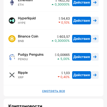
1922,52
Действия
0,30000
ETH
Hyperliquid
54,63
Действия
0,10
HYPE
Binance Coin
603,57
Действия
0,30000
BNB
Pudgy Penguins
0,00665
Действия
5,00
PENGU
Ripple
1,03
Действия
0,40
XRP
смотреть все
Криптоновости