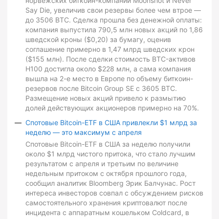
норвежских биткоин-компаний Moonshot и Never
Say Die, увеличив свои резервы более чем втрое —
до 3506 BTC. Сделка прошла без денежной оплаты:
компания выпустила 790,5 млн новых акций по 1,86
шведской кроны ($0,20) за бумагу, оценив
соглашение примерно в 1,47 млрд шведских крон
($155 млн). После сделки стоимость BTC-активов
H100 достигла около $228 млн, а сама компания
вышла на 2-е место в Европе по объему биткоин-
резервов после Bitcoin Group SE с 3605 BTC.
Размещение новых акций привело к размытию
долей действующих акционеров примерно на 70%.
Спотовые Bitcoin-ETF в США привлекли $1 млрд за
неделю — это максимум с апреля
Спотовые Bitcoin-ETF в США за неделю получили
около $1 млрд чистого притока, что стало лучшим
результатом с апреля и третьим по величине
недельным притоком с октября прошлого года,
сообщил аналитик Bloomberg Эрик Балчунас. Рост
интереса инвесторов совпал с обсуждением рисков
самостоятельного хранения криптовалют после
инцидента с аппаратным кошельком Coldcard, в