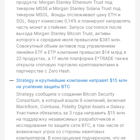
продукта: Morgan Stanley Ethereum Trust под
тикером MSSE и Morgan Stanley Solana Trust под
тикером MSOL. Фонды отслеживают цену ETH и
SOL, берут комиссию 0,14% и планируют направлять
часть монет в стейкинг. Запуск состоялся после
выхода Morgan Stanley Bitcoin Trust, активы
которого к середине июля превысили $381 млн.
Совокупный объем активов под управлением
линейки ETF и ETP компании превысил $14 млрд в
22 продуктах, а 17 июля платформа E*TRADE также
открыла спотовую торговлю криптовалютами в
партнерстве с Zero Hash.
Strategy и крупнейшие компании направят $15 млн
на усиление защиты BTC
Strategy сообщила о создании Bitcoin Security
Consortium, в который вошли 9 компаний, включая
BlackRock, Coinbase, Fidelity Digital Assets и Galaxy.
Участники обязались за 3 года направить $15 млн
на поддержку независимых разработчиков и
исследования по защите сети BTC, в том числе от
возможных угроз со стороны квантовых
компьютеров. В консорциуме подчеркнули, что не