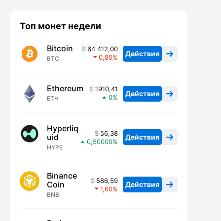
Топ монет недели
Bitcoin
64 412,00
Действия
0,80
BTC
Ethereum
1910,41
Действия
0
ETH
Hyperliq
56,38
uid
Действия
0,50000
HYPE
Binance
586,59
Coin
Действия
1,60
BNB