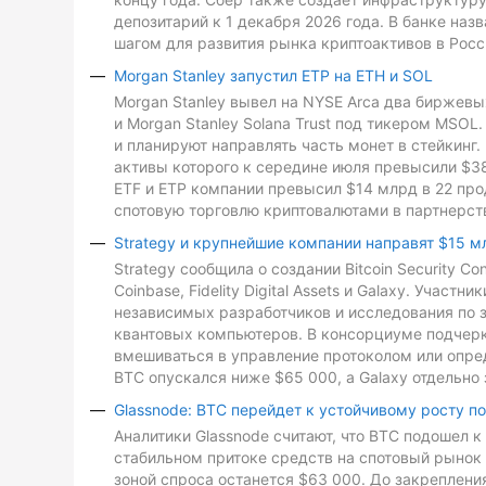
депозитарий к 1 декабря 2026 года. В банке на
шагом для развития рынка криптоактивов в Росс
Morgan Stanley запустил ETP на ETH и SOL
Morgan Stanley вывел на NYSE Arca два биржевых
и Morgan Stanley Solana Trust под тикером MSO
и планируют направлять часть монет в стейкинг. 
активы которого к середине июля превысили $3
ETF и ETP компании превысил $14 млрд в 22 про
спотовую торговлю криптовалютами в партнерств
Strategy и крупнейшие компании направят $15 м
Strategy сообщила о создании Bitcoin Security C
Coinbase, Fidelity Digital Assets и Galaxy. Участ
независимых разработчиков и исследования по з
квантовых компьютеров. В консорциуме подчеркн
вмешиваться в управление протоколом или опре
BTC опускался ниже $65 000, а Galaxy отдельно 
Glassnode: BTC перейдет к устойчивому росту п
Аналитики Glassnode считают, что BTC подошел 
стабильном притоке средств на спотовый рынок 
зоной спроса останется $63 000. До закреплен