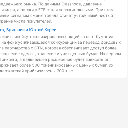
медвежьего рынка. По данным Glassnode, давление
низился, а потоки в ETF стали положительными. При этом
авным сигналом смены тренда станет устойчивый чистый
ирение числа покупателей.
га, Британии и Южной Кореи
ирит линейку токенизированных акций за счет бумаг из
ан на фоне усиливающейся конкуренции за перевод фондовых
ла партнерство с GTN, которая обеспечивает доступ более
сполнение сделок, хранение и учет ценных бумаг. На первом
Гонконга, а дальнейшее расширение будет зависеть от
ерживает более 500 токенизированных ценных бумаг, их
держателей приблизилось к 200 тыс.