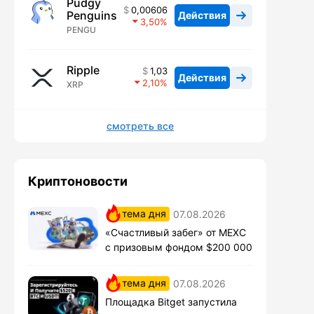
Pudgy
0,00606
Penguins
Действия
3,50
PENGU
Ripple
1,03
Действия
2,10
XRP
смотреть все
Криптоновости
тема дня
07.08.2026
«Счастливый забег» от MEXC
с призовым фондом $200 000
тема дня
07.08.2026
Площадка Bitget запустила