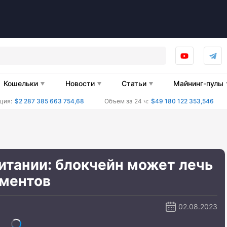
Кошельки
Новости
Статьи
Майнинг-пулы
ция:
$2 287 385 663 754,68
Объем за 24 ч:
$49 180 122 353,546
итании: блокчейн может лечь
ументов
02.08.2023