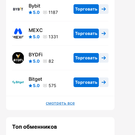
Bybit
Торговать
5.0
1187
MEXC
Торговать
5.0
1331
BYDFi
Торговать
5.0
82
Bitget
Торговать
5.0
575
смотреть все
Топ обменников