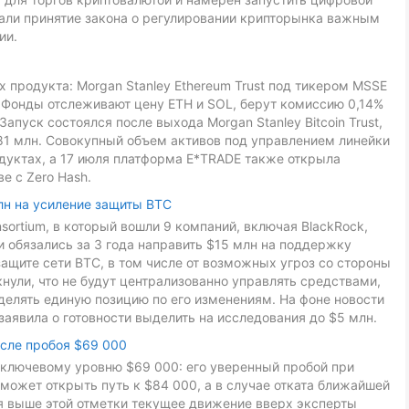
звали принятие закона о регулировании крипторынка важным
ии.
 продукта: Morgan Stanley Ethereum Trust под тикером MSSE
L. Фонды отслеживают цену ETH и SOL, берут комиссию 0,14%
Запуск состоялся после выхода Morgan Stanley Bitcoin Trust,
81 млн. Совокупный объем активов под управлением линейки
дуктах, а 17 июля платформа E*TRADE также открыла
е с Zero Hash.
лн на усиление защиты BTC
onsortium, в который вошли 9 компаний, включая BlackRock,
ники обязались за 3 года направить $15 млн на поддержку
ащите сети BTC, в том числе от возможных угроз со стороны
ули, что не будут централизованно управлять средствами,
делять единую позицию по его изменениям. На фоне новости
заявила о готовности выделить на исследования до $5 млн.
осле пробоя $69 000
к ключевому уровню $69 000: его уверенный пробой при
может открыть путь к $84 000, а в случае отката ближайшей
ия выше этой отметки текущее движение вверх эксперты