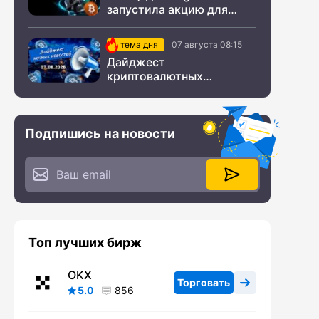
запустила акцию для
новых пользователей из
СНГ
тема дня
07 августа 08:15
Дайджест
криптовалютных
новостей за ночь 07
августа 2026 года
Подпишись на новости
Топ лучших бирж
OKX
Торговать
5.0
856