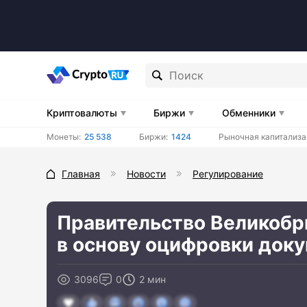
Криптовалюты
Биржи
Обменники
Монеты:
25 538
Биржи:
1424
Рыночная капитализа
Главная
Новости
Регулирование
Правительство Великобр
в основу оцифровки док
3096
0
2 мин