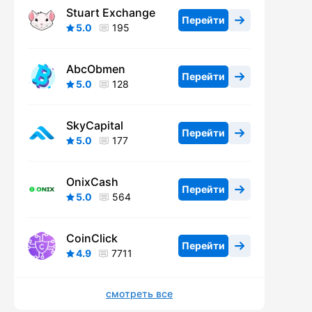
Stuart Exchange
Перейти
5.0
195
AbcObmen
Перейти
5.0
128
SkyCapital
Перейти
5.0
177
OnixCash
Перейти
5.0
564
CoinClick
Перейти
4.9
7711
смотреть все