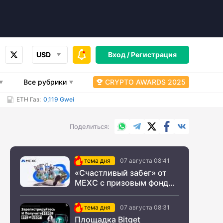
USD
Вход /
Регистрация
Все рубрики
CRYPTO AWARDS 2025
ETH Газ:
0,119 Gwei
WhatsApp
Telegram
X.com
Facebook
Вконтакт
Поделиться
тема дня
07 августа 08:41
«Счастливый забег» от
MEXC с призовым фондом
$200 000
тема дня
07 августа 08:31
Площадка Bitget