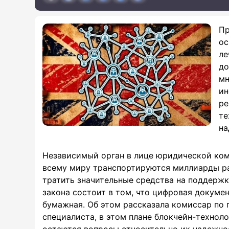
Пр
ос
ле
до
мн
ин
ре
те
на
Независимый орган в лице юридической коми
всему миру транспортируются миллиарды ра
тратить значительные средства на поддержк
закона состоит в том, что цифровая докуме
бумажная. Об этом рассказала комиссар по
специалиста, в этом плане блокчейн-технол
остаются вопросы относительно их надежнос