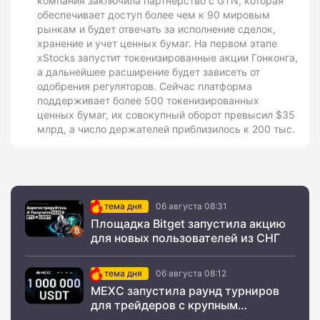
компания заключила партнерство с GTN, которая
обеспечивает доступ более чем к 90 мировым
рынкам и будет отвечать за исполнение сделок,
хранение и учет ценных бумаг. На первом этапе
xStocks запустит токенизированные акции Гонконга,
а дальнейшее расширение будет зависеть от
одобрения регуляторов. Сейчас платформа
поддерживает более 500 токенизированных
ценных бумаг, их совокупный оборот превысил $35
млрд, а число держателей приблизилось к 200 тыс.
тема дня
06 августа 08:31
Площадка Bitget запустила акцию
для новых пользователей из СНГ
тема дня
06 августа 08:12
MEXC запустила раунд турниров
для трейдеров с крупным
призовым фондом