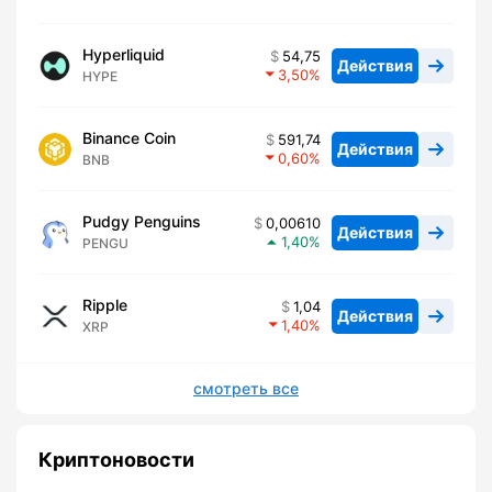
Hyperliquid
54,75
Действия
3,50
HYPE
Binance Coin
591,74
Действия
0,60
BNB
Pudgy Penguins
0,00610
Действия
1,40
PENGU
Ripple
1,04
Действия
1,40
XRP
смотреть все
Криптоновости