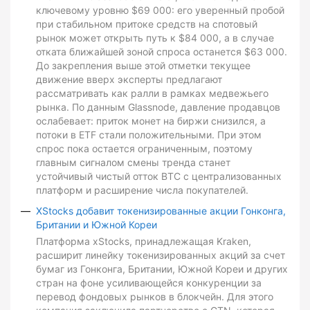
ключевому уровню $69 000: его уверенный пробой
при стабильном притоке средств на спотовый
рынок может открыть путь к $84 000, а в случае
отката ближайшей зоной спроса останется $63 000.
До закрепления выше этой отметки текущее
движение вверх эксперты предлагают
рассматривать как ралли в рамках медвежьего
рынка. По данным Glassnode, давление продавцов
ослабевает: приток монет на биржи снизился, а
потоки в ETF стали положительными. При этом
спрос пока остается ограниченным, поэтому
главным сигналом смены тренда станет
устойчивый чистый отток BTC с централизованных
платформ и расширение числа покупателей.
XStocks добавит токенизированные акции Гонконга,
Британии и Южной Кореи
Платформа xStocks, принадлежащая Kraken,
расширит линейку токенизированных акций за счет
бумаг из Гонконга, Британии, Южной Кореи и других
стран на фоне усиливающейся конкуренции за
перевод фондовых рынков в блокчейн. Для этого