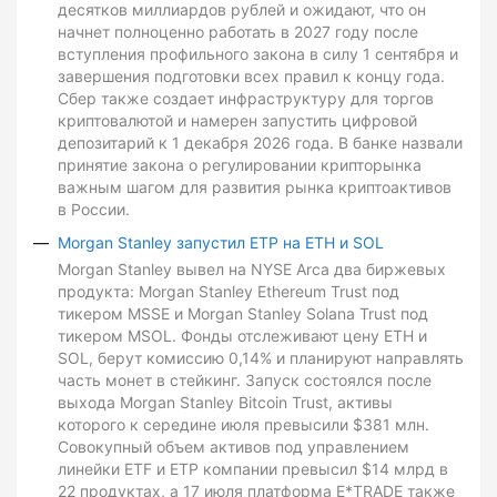
десятков миллиардов рублей и ожидают, что он
начнет полноценно работать в 2027 году после
вступления профильного закона в силу 1 сентября и
завершения подготовки всех правил к концу года.
Сбер также создает инфраструктуру для торгов
криптовалютой и намерен запустить цифровой
депозитарий к 1 декабря 2026 года. В банке назвали
принятие закона о регулировании крипторынка
важным шагом для развития рынка криптоактивов
в России.
Morgan Stanley запустил ETP на ETH и SOL
Morgan Stanley вывел на NYSE Arca два биржевых
продукта: Morgan Stanley Ethereum Trust под
тикером MSSE и Morgan Stanley Solana Trust под
тикером MSOL. Фонды отслеживают цену ETH и
SOL, берут комиссию 0,14% и планируют направлять
часть монет в стейкинг. Запуск состоялся после
выхода Morgan Stanley Bitcoin Trust, активы
которого к середине июля превысили $381 млн.
Совокупный объем активов под управлением
линейки ETF и ETP компании превысил $14 млрд в
22 продуктах, а 17 июля платформа E*TRADE также