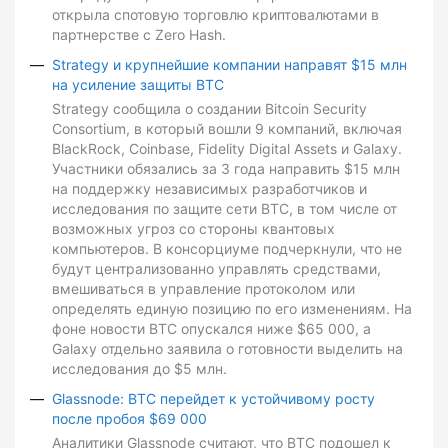
открыла спотовую торговлю криптовалютами в
партнерстве с Zero Hash.
Strategy и крупнейшие компании направят $15 млн
на усиление защиты BTC
Strategy сообщила о создании Bitcoin Security
Consortium, в который вошли 9 компаний, включая
BlackRock, Coinbase, Fidelity Digital Assets и Galaxy.
Участники обязались за 3 года направить $15 млн
на поддержку независимых разработчиков и
исследования по защите сети BTC, в том числе от
возможных угроз со стороны квантовых
компьютеров. В консорциуме подчеркнули, что не
будут централизованно управлять средствами,
вмешиваться в управление протоколом или
определять единую позицию по его изменениям. На
фоне новости BTC опускался ниже $65 000, а
Galaxy отдельно заявила о готовности выделить на
исследования до $5 млн.
Glassnode: BTC перейдет к устойчивому росту
после пробоя $69 000
Аналитики Glassnode считают, что BTC подошел к