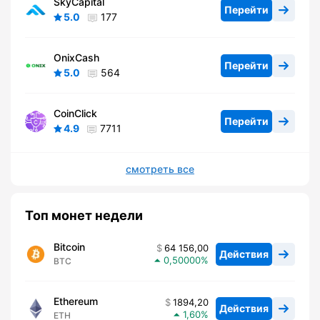
SkyCapital
Перейти
5.0
177
OnixCash
Перейти
5.0
564
CoinClick
Перейти
4.9
7711
смотреть все
Топ монет недели
Bitcoin
64 156,00
Действия
0,50000
BTC
Ethereum
1894,20
Действия
1,60
ETH